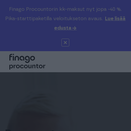
Finago Procountorin kk-maksut nyt jopa -40 %.
Etsi sivustolta
Valitse kieli
Kirjaudu
Pika-starttipaketilla veloitukseton avaus.
Lue lisää
edusta →
Suomi (FI)
Procountor
Tuotteet
Solo
Global (EN)
Kenelle
Sopimuskone
Tilitoimistoille
Finago Sign
Kokemuksia
Kampus
Hinnasto