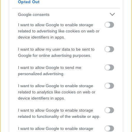
Finago Sign
Opted Out
Google consents
Procountor Tallennus
I want to allow Google to enable storage
Procountor Toiminnanohjaus
related to advertising like cookies on web or
device identifiers in apps.
I want to allow my user data to be sent to
Tutustu ohjelmistoihin
Google for online advertising purposes.
Tutustu Procountoriin
I want to allow Google to send me
personalized advertising.
Tutustu Procountor Soloon
I want to allow Google to enable storage
Kokeile Sopimuskonetta
related to analytics like cookies on web or
device identifiers in apps.
I want to allow Google to enable storage
Kirjaudu ohjelmistoihin
related to functionality of the website or app.
I want to allow Google to enable storage
Procountor