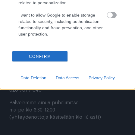
related to personalization.
Procountor Solo
I want to allow Google to enable storage
related to security, including authentication
Sopimuskone
functionality and fraud prevention, and other
user protection.
Finago Sign
CONFIRM
Asiakaspalvelu
Jätä tukipyyntö tästä
Data Deletion
Data Access
Privacy Policy
020 7879 840
Palvelemme sinua puhelimitse:
ma-pe klo 8:30-12:00
(yhteydenottoja käsitellään klo 16 asti)