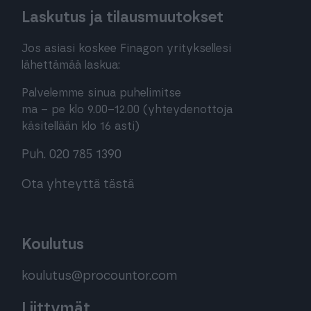
Laskutus ja tilausmuutokset
Jos asiasi koskee Finagon yrityksellesi
lähettämää laskua:
Palvelemme sinua puhelimitse
ma – pe klo 9.00–12.00 (yhteydenottoja
käsitellään klo 16 asti)
Puh. 020 785 1390
Ota yhteyttä tästä
Koulutus
koulutus@procountor.com
Liittymät