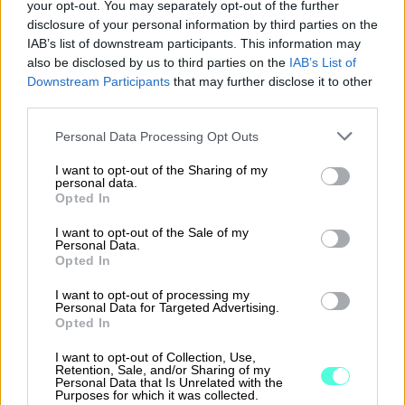
Taina Pelkonen kuvailee kokemuksiaan Pro+ -
your opt-out. You may separately opt-out of the further
disclosure of your personal information by third parties on the
projektista. Lue lisää tarjoamistamme
IAB’s list of downstream participants. This information may
projekteista alta!
also be disclosed by us to third parties on the
IAB’s List of
Downstream Participants
that may further disclose it to other
third parties.
Lue lisää kattavista projekteistamme
Please note that this website/app uses one or more Google
Personal Data Processing Opt Outs
services and may gather and store information including but
not limited to your visit or usage behaviour. You may click to
I want to opt-out of the Sharing of my
personal data.
grant or deny consent to Google and its third-party tags to
Opted In
use your data for below specified purposes in below Google
consent section.
I want to opt-out of the Sale of my
Personal Data.
Ratkaisut
Opted In
Procountor
I want to opt-out of processing my
Personal Data for Targeted Advertising.
Opted In
Procountor Solo
I want to opt-out of Collection, Use,
Retention, Sale, and/or Sharing of my
Sopimuskone
Personal Data that Is Unrelated with the
Purposes for which it was collected.