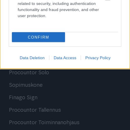
related to security, including authentication
functionality and fraud prevention, and other
user protection.
CONFIRM
Ratkaisut
Data Deletion
Data Access
Privacy Policy
Procountor
Procountor Solo
Sopimuskone
Finago Sign
Procountor Tallennus
Procountor Toiminnanohjaus