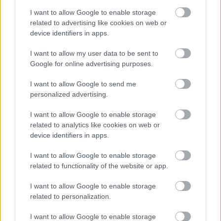
Tuomme yhteen opiskelijat ja
I want to allow Google to enable storage
related to advertising like cookies on web or
tilitoimistot
device identifiers in apps.
Tarjoamme oppilaitoksille Procountorin
I want to allow my user data to be sent to
opetuskäyttöön, ja oppilaitoksista valmistuu
Google for online advertising purposes.
sertifioituja Procountor-osaajia työelämän
I want to allow Google to send me
tarpeisiin.
personalized advertising.
Procountor Oppilaitosakatemia on
I want to allow Google to enable storage
yhteistyömallimme, joka tuo yhteen
related to analytics like cookies on web or
device identifiers in apps.
sertifioituneet opiskelijat sekä työnantajat:
Procountor-tilitoimistot. Tilitoimistot
I want to allow Google to enable storage
ilmoittavat tarpeensa uusista osaajista meille, ja
related to functionality of the website or app.
me jaamme tiedot oppilaitoksille.
I want to allow Google to enable storage
related to personalization.
lue lisää
I want to allow Google to enable storage