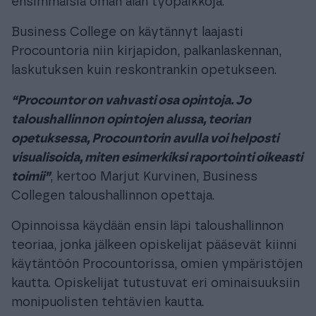
ensimmäisiä oman alan työpaikkoja.
Business College on käytännyt laajasti
Procountoria niin kirjapidon, palkanlaskennan,
laskutuksen kuin reskontrankin opetukseen.
“Procountor on vahvasti osa opintoja. Jo
taloushallinnon opintojen alussa, teorian
opetuksessa, Procountorin avulla voi helposti
visualisoida, miten esimerkiksi raportointi oikeasti
toimii”
, kertoo Marjut Kurvinen, Business
Collegen taloushallinnon opettaja.
Opinnoissa käydään ensin läpi taloushallinnon
teoriaa, jonka jälkeen opiskelijat pääsevät kiinni
käytäntöön Procountorissa, omien ympäristöjen
kautta. Opiskelijat tutustuvat eri ominaisuuksiin
monipuolisten tehtävien kautta.