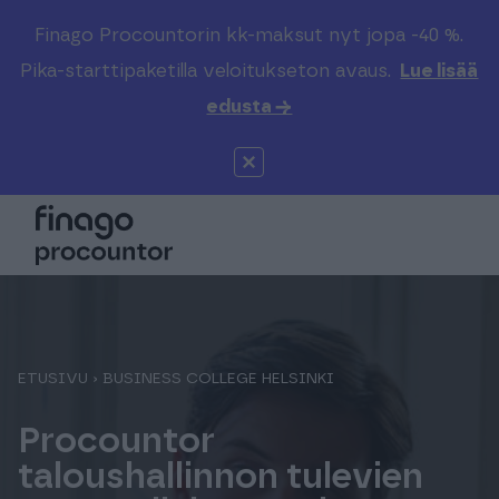
Finago Procountorin kk-maksut nyt jopa -40 %.
Etsi sivustolta
Valitse kieli
Kirjaudu
Pika-starttipaketilla veloitukseton avaus.
Lue lisää
edusta →
Suomi (FI)
Procountor
Tuotteet
Solo
Global (EN)
Kenelle
Sopimuskone
Tilitoimistoille
Finago Sign
Kokemuksia
ETUSIVU
›
BUSINESS COLLEGE HELSINKI
Procountor
Kampus
Hinnasto
taloushallinnon tulevien