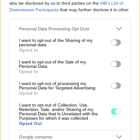
also be disclosed by us to third parties on the
IAB’s List of
Downstream Participants
that may further disclose it to other
third parties.
Please note that this website/app uses one or more Google
Personal Data Processing Opt Outs
services and may gather and store information including but
not limited to your visit or usage behaviour. You may click to
I want to opt-out of the Sharing of my
personal data.
grant or deny consent to Google and its third-party tags to
Opted In
use your data for below specified purposes in below Google
consent section.
I want to opt-out of the Sale of my
Personal Data.
Opted In
I want to opt-out of processing my
Personal Data for Targeted Advertising.
Opted In
I want to opt-out of Collection, Use,
Retention, Sale, and/or Sharing of my
Personal Data that Is Unrelated with the
Purposes for which it was collected.
Opted Out
Google consents