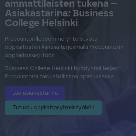
ammattilaisten tukena –
Tuki & Koulutus
Asiakastarina: Business
College Helsinki
Meistä & Ajankohtaista
Procountorilla teemme yhteistyötä
oppilaitosten kanssa tarjoamalla Procountorin
oppilaitoskäyttöön.
Tilaa Procountor
Business College Helsinki hyödyntää laajasti
Procountoria taloushallinnon opetuksessa.
Kokeile maksutta
Lue asiakastarina
Kirjaudu
tutustu oppilaitosyhteistyöhön