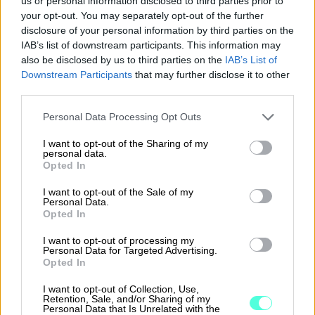
us or personal information disclosed to third parties prior to
your opt-out. You may separately opt-out of the further
“Käsittelemme eri ohjelmistoista tulevat
disclosure of your personal information by third parties on the
ostolaskut yhdessä näkymässä. Tekoäly tekee
IAB’s list of downstream participants. This information may
suuren osan työstä, ja manuaalinen työ on
also be disclosed by us to third parties on the
IAB’s List of
Downstream Participants
that may further disclose it to other
vähentynyt valtavasti”, Juha kertoo.
third parties.
Automaation ansiosta ostolaskujen käsittelijät
Please note that this website/app uses one or more Google
Personal Data Processing Opt Outs
voivat keskittyä muihin, asiakasarvoa tuottaviin
services and may gather and store information including but
tehtäviin. Myös reaaliaikaisuus ja automaattinen
not limited to your visit or usage behaviour. You may click to
I want to opt-out of the Sharing of my
personal data.
grant or deny consent to Google and its third-party tags to
tiedonsiirto kirjanpitoon saavat kiitosta.
Opted In
use your data for below specified purposes in below Google
consent section.
I want to opt-out of the Sale of my
Pitkään Heerosta käyttäneet työntekijät ovat
Personal Data.
antaneet erityisen positiivista palautetta ja
Opted In
kokeneet muutoksen arkea aidosti tehostavaksi.
I want to opt-out of processing my
Personal Data for Targeted Advertising.
Opted In
I want to opt-out of Collection, Use,
Retention, Sale, and/or Sharing of my
Personal Data that Is Unrelated with the