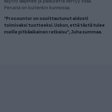
käyttö laajenee ja palautetta kertyy lisää.
Perusta on kuitenkin kunnossa.
“Procountor on osoittautunut aidosti
toimivaksi tuotteeksi. Uskon, että tästä tulee
meille pitkäaikainen ratkaisu”, Juha summaa.