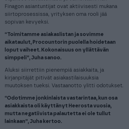
Finagon asiantuntijat ovat aktiivisesti mukana
siirtoprosessissa, yrityksen oma rooli jää
sopivan kevyeksi.
“Toimitamme asiakaslistan ja sovimme
aikataulut, Procountorin puolella hoidetaan
loput vaiheet. Kokonaisuus on yllättävän
simppeli”, Juha sanoo.
Aluksi siirrettiin pienempiä asiakkaita, ja
kirjanpitäjät pitivät asiakastilaisuuksia
muutoksen tueksi. Vastaanotto ylitti odotukset.
“Odotimme jonkinlaista vastarintaa, kun osa
asiakkaista oli käyttänyt Heerosta vuosia,
mutta negatiivista palautetta ei ole tullut
lainkaan”, Juha kertoo.