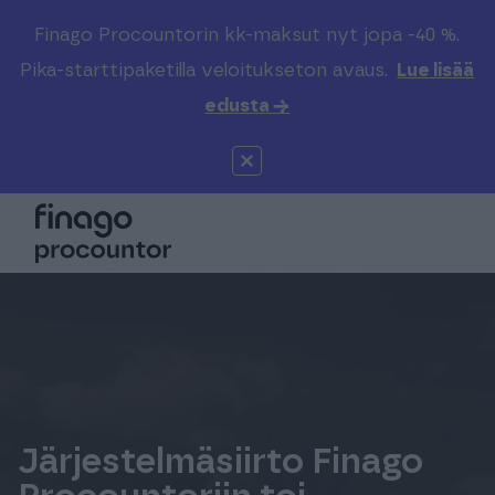
Finago Procountorin kk-maksut nyt jopa -40 %.
Etsi sivustolta
Valitse kieli
Kirjaudu
Pika-starttipaketilla veloitukseton avaus.
Lue lisää
edusta →
Suomi (FI)
Procountor
Tuotteet
Solo
Global (EN)
Kenelle
Sopimuskone
Tilitoimistoille
Finago Sign
Kokemuksia
Kampus
Hinnasto
Järjestelmäsiirto Finago