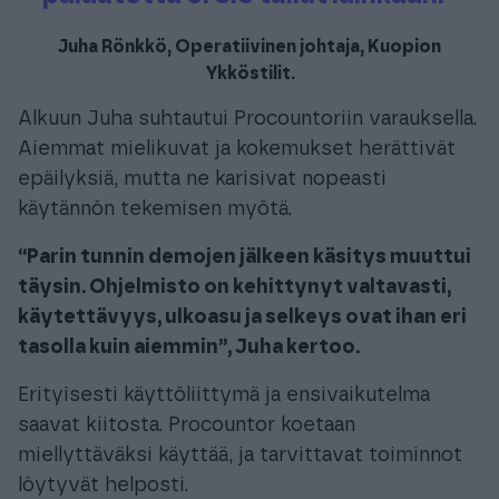
Juha Rönkkö, Operatiivinen johtaja, Kuopion
Ykköstilit.
Alkuun Juha suhtautui Procountoriin varauksella.
Aiemmat mielikuvat ja kokemukset herättivät
epäilyksiä, mutta ne karisivat nopeasti
käytännön tekemisen myötä.
“Parin tunnin demojen jälkeen käsitys muuttui
täysin. Ohjelmisto on kehittynyt valtavasti,
käytettävyys, ulkoasu ja selkeys ovat ihan eri
tasolla kuin aiemmin”, Juha kertoo.
Erityisesti käyttöliittymä ja ensivaikutelma
saavat kiitosta. Procountor koetaan
miellyttäväksi käyttää, ja tarvittavat toiminnot
löytyvät helposti.