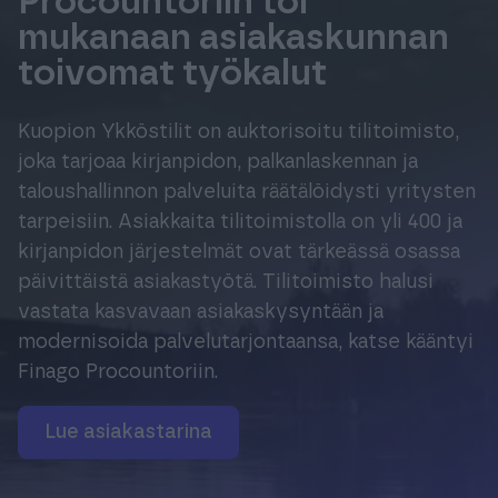
Procountoriin toi
Tuki & Koulutus
mukanaan asiakaskunnan
toivomat työkalut
Meistä & Ajankohtaista
Kuopion Ykköstilit on auktorisoitu tilitoimisto,
joka tarjoaa kirjanpidon, palkanlaskennan ja
taloushallinnon palveluita räätälöidysti yritysten
tarpeisiin. Asiakkaita tilitoimistolla on yli 400 ja
Tilaa Procountor
kirjanpidon järjestelmät ovat tärkeässä osassa
päivittäistä asiakastyötä. Tilitoimisto halusi
vastata kasvavaan asiakaskysyntään ja
Kokeile maksutta
modernisoida palvelutarjontaansa, katse kääntyi
Finago Procountoriin.
Kirjaudu
Lue asiakastarina