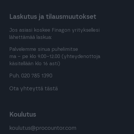
Laskutus ja tilausmuutokset
Jos asiasi koskee Finagon yrityksellesi
lähettämää laskua:
Palvelemme sinua puhelimitse
ma – pe klo 9.00–12.00 (yhteydenottoja
käsitellään klo 16 asti)
Puh. 020 785 1390
Ota yhteyttä tästä
Koulutus
koulutus@procountor.com