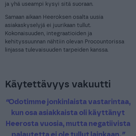
ja yhä useampi kysyi sitä suoraan.
Samaan aikaan Heeroksen osalta uusia
asiakaskyselyjä ei juurikaan tullut.
Kokonaisuuden, integraatioiden ja
kehityssuunnan nähtiin olevan Procountorissa
linjassa tulevaisuuden tarpeiden kanssa.
Käytettävyys vakuutti
“
Odotimme jonkinlaista vastarintaa,
kun osa asiakkaista oli käyttänyt
Heerosta vuosia, mutta negatiivista
palautetta ei ole tullut lainkaan.
”