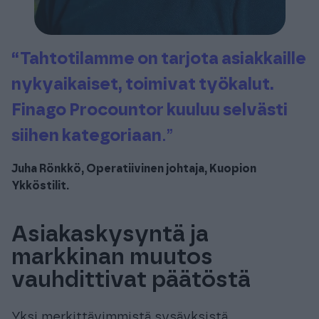
“Tahtotilamme on tarjota asiakkaille
nykyaikaiset, toimivat työkalut.
Finago Procountor kuuluu selvästi
siihen kategoriaan
.”
Juha Rönkkö, Operatiivinen johtaja, Kuopion
Ykköstilit.
Asiakaskysyntä ja
markkinan muutos
vauhdittivat päätöstä
Yksi merkittävimmistä sysäyksistä