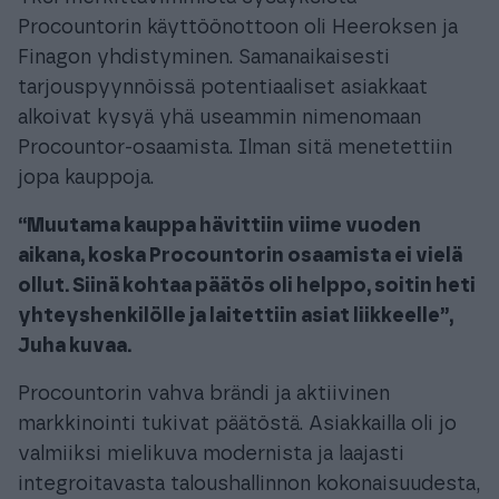
Procountorin käyttöönottoon oli Heeroksen ja
Finagon yhdistyminen. Samanaikaisesti
tarjouspyynnöissä potentiaaliset asiakkaat
alkoivat kysyä yhä useammin nimenomaan
Procountor-osaamista. Ilman sitä menetettiin
jopa kauppoja.
“Muutama kauppa hävittiin viime vuoden
aikana, koska Procountorin osaamista ei vielä
ollut. Siinä kohtaa päätös oli helppo, soitin heti
yhteyshenkilölle ja laitettiin asiat liikkeelle”,
Juha kuvaa.
Procountorin vahva brändi ja aktiivinen
markkinointi tukivat päätöstä. Asiakkailla oli jo
valmiiksi mielikuva modernista ja laajasti
integroitavasta taloushallinnon kokonaisuudesta,