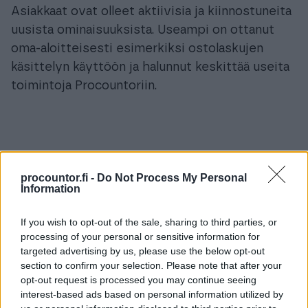
Asiakkaat ovat olleet aktiivisia ja kiinnostuneita
uusista ominaisuuksista. Useampi on ottanut
oma-aloitteisesti esimerkiksi ostolaskujen
käsittelyn käyttöön ja halunnut keskittää useita
toimintoja Procountoriin.
Automaatio vapauttaa
procountor.fi -
Do Not Process My Personal
aikaa olennaiseen
Information
Sekä työntekijöiden että asiakkaiden arki on
If you wish to opt-out of the sale, sharing to third parties, or
processing of your personal or sensitive information for
keventynyt merkittävästi. Suurin yksittäinen
targeted advertising by us, please use the below opt-out
hyöty on saatu ostolaskuautomaatiosta, jossa
section to confirm your selection. Please note that after your
integraatio yhdistää Procountorin ja FabricAI -
opt-out request is processed you may continue seeing
interest-based ads based on personal information utilized by
ratkaisun.