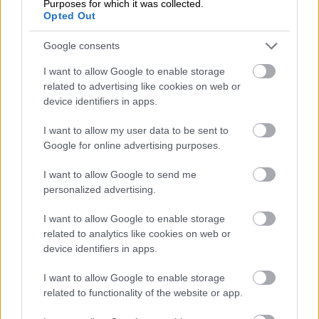
Purposes for which it was collected.
Opted Out
Google consents
I want to allow Google to enable storage
related to advertising like cookies on web or
device identifiers in apps.
Vähemmän ylläpitoa,
I want to allow my user data to be sent to
Google for online advertising purposes.
enemmän liiketoimintaa
I want to allow Google to send me
personalized advertising.
“
“Procountor on osoittautunut
aidosti toimivaksi tuotteeksi. Uskon,
I want to allow Google to enable storage
related to analytics like cookies on web or
että tästä tulee meille pitkäaikainen
device identifiers in apps.
ratkaisu
.
”
I want to allow Google to enable storage
related to functionality of the website or app.
Juha Rönkkö, Operatiivinen johtaja, Kuopion