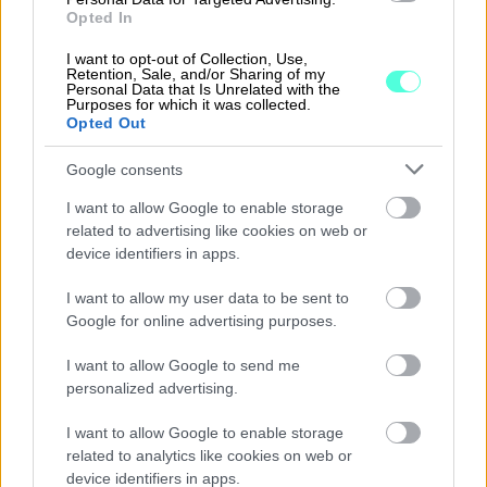
Procountoria vastaavista taloushallinnon
Opted In
ohjelmistoista Aarniolla ei ollut lainkaan aiempaa
I want to opt-out of Collection, Use,
kokemusta. Procountor-sovellus yllätti kuitenkin
Retention, Sale, and/or Sharing of my
Personal Data that Is Unrelated with the
positiivisesti. Käyttöönotto sujui helposti, ja
Purposes for which it was collected.
Opted Out
uusi ohjelma auttoi säästämään aikaa
taloushallinnosta saman tien.
”En pidä uusista
Google consents
tietokoneohjelmista, mutta siihen nähden
I want to allow Google to enable storage
Procountor on ollut tosi helppo”
, Aarnio kertoo.
related to advertising like cookies on web or
device identifiers in apps.
Eniten Finago Procountorin käytössä on
ilahduttanut sen helppous. Kun sovellusta on
I want to allow my user data to be sent to
Google for online advertising purposes.
helppoa käyttää ja tehtävät hoituvat lisäksi
milloin vaan ja missä vaan, hoitaa sillä mielellään
I want to allow Google to send me
yrityksen päivittäiset kirjanpidon tehtävät –
personalized advertising.
vaikka varsinainen taloushallinto ei olisikaan
I want to allow Google to enable storage
yrittämisen mieluisin osa-alue.
”Procountor
related to analytics like cookies on web or
säästää paljon aikaa. Se tekee helpoksi sen
device identifiers in apps.