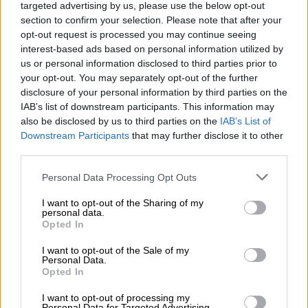
targeted advertising by us, please use the below opt-out
ovat yhteisiä, ja kirjanpitäjä saa mm. kuitit heti
section to confirm your selection. Please note that after your
käyttöönsä ilman, että Aarnion tarvitsisi
opt-out request is processed you may continue seeing
interest-based ads based on personal information utilized by
erikseen toimittaa kuitteja ja niihin liittyviä
us or personal information disclosed to third parties prior to
tietoja kirjanpitäjälleen. Kaikki yrityksen
your opt-out. You may separately opt-out of the further
taloustiedot ovat samassa paikassa, eikä aikaa
disclosure of your personal information by third parties on the
mene ylimääräiseen viestittelyyn ja aineistojen
IAB’s list of downstream participants. This information may
also be disclosed by us to third parties on the
IAB’s List of
metsästämiseen.
Downstream Participants
that may further disclose it to other
third parties.
Finago Procountor yllätti
helppoudellaan: sujuvaa
Please note that this website/app uses one or more Google
Personal Data Processing Opt Outs
services and may gather and store information including but
käyttöä ensimmäisestä
not limited to your visit or usage behaviour. You may click to
I want to opt-out of the Sharing of my
päivästä alkaen
personal data.
grant or deny consent to Google and its third-party tags to
Opted In
use your data for below specified purposes in below Google
Aarnio myöntää suhtautuneensa Finago
consent section.
I want to opt-out of the Sale of my
Personal Data.
Procountoriin aluksi jopa varauksella. Uudet
Opted In
järjestelmät saattavat olla hankalia käyttää, eikä
I want to opt-out of processing my
niiden käytön opetteluun mielellään käytä aikaa.
Personal Data for Targeted Advertising.