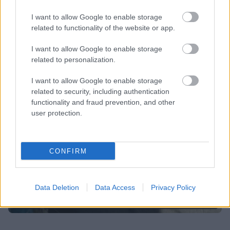
tavallaan ärsyttävän osan tästä työstä.
I want to allow Google to enable storage
Taloushallinto on yritykselle välttämätön paha –
related to functionality of the website or app.
mutta kun se sujuu näin helposti, niin en näe että
lähtisin tätä vaihtamaan”
.
I want to allow Google to enable storage
related to personalization.
I want to allow Google to enable storage
related to security, including authentication
functionality and fraud prevention, and other
user protection.
CONFIRM
Data Deletion
Data Access
Privacy Policy