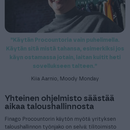
”Käytän Procountoria vain puhelimella.
Käytän sitä mistä tahansa, esimerkiksi jos
käyn ostamassa jotain, laitan kuitit heti
sovellukseen talteen.”
Kiia Aarnio, Moody Monday
Yhteinen ohjelmisto säästää
aikaa taloushallinnosta
Finago Procountorin käytön myötä yrityksen
taloushallinnon työnjako on selvä: tilitoimisto