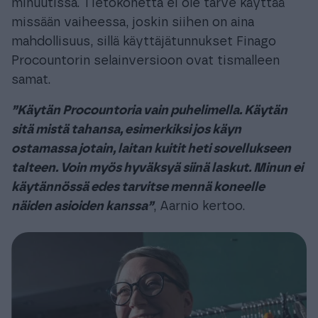
minuutissa. Tietokonetta ei ole tarve käyttää
missään vaiheessa, joskin siihen on aina
mahdollisuus, sillä käyttäjätunnukset Finago
Procountorin selainversioon ovat tismalleen
samat.
”Käytän Procountoria vain puhelimella. Käytän
sitä mistä tahansa, esimerkiksi jos käyn
ostamassa jotain, laitan kuitit heti sovellukseen
talteen. Voin myös hyväksyä siinä laskut. Minun ei
käytännössä edes tarvitse mennä koneelle
näiden asioiden kanssa”
, Aarnio kertoo.