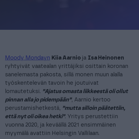
Moody Mondayn
Kiia Aarnio
ja
Isa Heinonen
ryhtyivät vaatealan yrittäjiksi osittain koronan
sanelemasta pakosta, sillä monen muun alalla
työskentelevän tavoin he joutuivat
lomautetuksi.
”Ajatus omasta liikkeestä oli ollut
pinnan alla jo pidempään”
, Aarnio kertoo
perustamishetkestä,
”mutta silloin päätettiin,
että nyt oli oikea hetki”
. Yritys perustettiin
vuonna 2020, ja keväällä 2021 ensimmäinen
myymälä avattiin Helsingin Vallilaan.