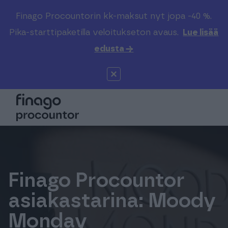
Finago Procountorin kk-maksut nyt jopa -40 %.
Etsi sivustolta
Valitse kieli
Kirjaudu
Pika-starttipaketilla veloitukseton avaus.
Lue lisää
edusta →
Suomi (FI)
Procountor
Tuotteet
Solo
Global (EN)
Kenelle
Sopimuskone
Tilitoimistoille
Finago Sign
Kokemuksia
Finago Procountor
asiakastarina: Moody
Kampus
Hinnasto
Monday