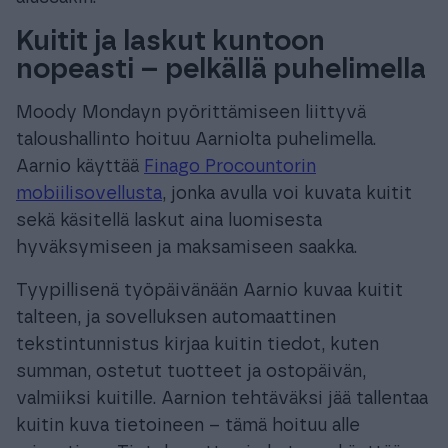
Kuitit ja laskut kuntoon
nopeasti – pelkällä puhelimella
Moody Mondayn pyörittämiseen liittyvä
taloushallinto hoituu Aarniolta puhelimella.
Aarnio käyttää
Finago Procountorin
mobiilisovellusta
, jonka avulla voi kuvata kuitit
sekä käsitellä laskut aina luomisesta
hyväksymiseen ja maksamiseen saakka.
Tyypillisenä työpäivänään Aarnio kuvaa kuitit
talteen, ja sovelluksen automaattinen
tekstintunnistus kirjaa kuitin tiedot, kuten
summan, ostetut tuotteet ja ostopäivän,
valmiiksi kuitille. Aarnion tehtäväksi jää tallentaa
kuitin kuva tietoineen – tämä hoituu alle