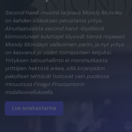
Tuki & Koulutus
Second hand -muotia tarjoava Moody Monday
on kahden siskoksen perustama yritys.
Meistä & Ajankohtaista
Ainutlaatuisista second hand -löydöistä
kiinnostuneet kuluttajat löysivät tiensä nopeasti
Moody Mondayn valikoimien pariin, ja nyt yritys
on kasvanut jo viiden toimipisteen ketjuksi.
Yrityksen taloushallinto ei monimutkaista
Tilaa Procountor
yrittäjien hektistä arkea, sillä kirjanpidon
pakolliset tehtävät hoituvat vain puolessa
minuutissa Finago Procountorin
Kokeile maksutta
mobiilisovelluksella.
Kirjaudu
Lue asiakastarina