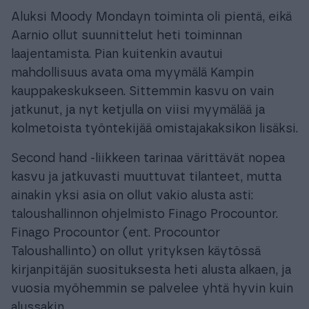
Aluksi Moody Mondayn toiminta oli pientä, eikä
Aarnio ollut suunnittelut heti toiminnan
laajentamista. Pian kuitenkin avautui
mahdollisuus avata oma myymälä Kampin
kauppakeskukseen. Sittemmin kasvu on vain
jatkunut, ja nyt ketjulla on viisi myymälää ja
kolmetoista työntekijää omistajakaksikon lisäksi.
Second hand -liikkeen tarinaa värittävät nopea
kasvu ja jatkuvasti muuttuvat tilanteet, mutta
ainakin yksi asia on ollut vakio alusta asti:
taloushallinnon ohjelmisto Finago Procountor.
Finago Procountor (ent. Procountor
Taloushallinto) on ollut yrityksen käytössä
kirjanpitäjän suosituksesta heti alusta alkaen, ja
vuosia myöhemmin se palvelee yhtä hyvin kuin
alussakin.