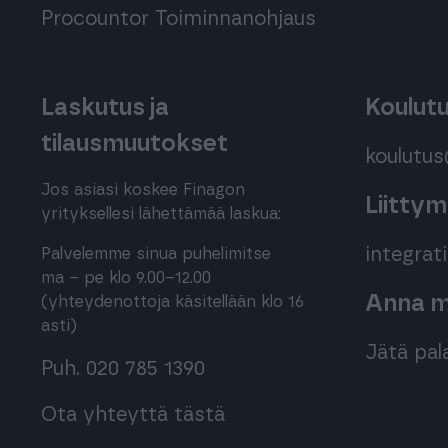
Procountor Toiminnanohjaus
Laskutus ja
Koulut
tilausmuutokset
koulutu
Jos asiasi koskee Finagon
Liitty
yrityksellesi lähettämää laskua:
integra
Palvelemme sinua puhelimitse
ma – pe klo 9.00–12.00
Anna me
(yhteydenottoja käsitellään klo 16
asti)
Jätä pal
Puh. 020 785 1390
Ota yhteyttä tästä