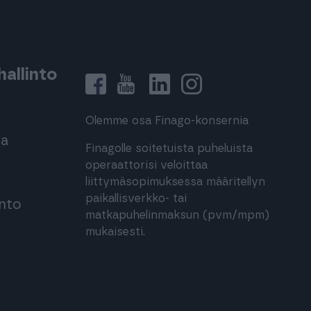
allinto
Olemme osa Finago-konsernia
ma
Finagolle soitetuista puheluista
operaattorisi veloittaa
liittymäsopimuksessa määritellyn
paikallisverkko- tai
into
matkapuhelinmaksun (pvm/mpm)
mukaisesti.