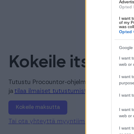
Advertis
Opted 
I want t
of my P
was col
Opted 
Google 
Kokeile itse!
I want t
web or d
I want t
Tutustu Procountor-ohjelmistoon
purpose
ja
tilaa ilmaiset tutustumistunnukset
esitte
I want 
Kokeile maksutta
I want t
web or d
Tai ota yhteyttä myyntiimme
I want t