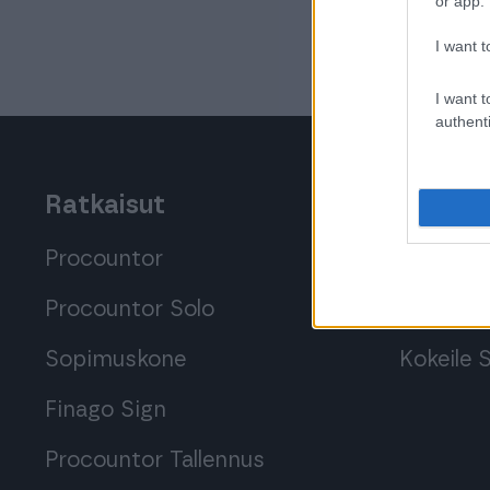
or app.
I want t
I want t
authenti
Ratkaisut
Tutustu
Procountor
Tutustu 
Procountor Solo
Tutustu 
Sopimuskone
Kokeile
Finago Sign
Procountor Tallennus