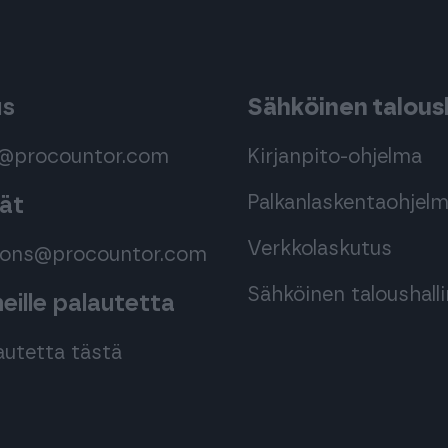
us
Sähköinen taloush
s@procountor.com
Kirjanpito-ohjelma
Palkanlaskentaohjel
mät
Verkkolaskutus
tions@procountor.com
Sähköinen taloushall
ille palautetta
autetta tästä