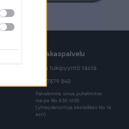
oihin
Asiakaspalvelu
Jätä tukipyyntö tästä
020 7879 840
Palvelemme sinua puhelimitse:
ma-pe klo 8:30-12:00
(yhteydenottoja käsitellään klo 16
asti)