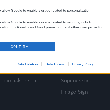
o allow Google to enable storage related to personalization.
o allow Google to enable storage related to security, including
cation functionality and fraud prevention, and other user protection.
 ohjelmistoihin
Kirjaudu ohjelmist
CONFIRM
Procountoriin
Procountor
Data Deletion
Data Access
Privacy Policy
Procountor Soloon
Procountor Solo
 Sopimuskonetta
Sopimuskone
Finago Sign