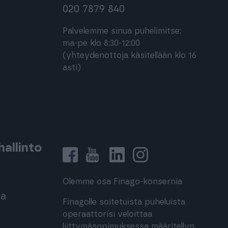
020 7879 840
Palvelemme sinua puhelimitse:
ma-pe klo 8:30-12:00
(yhteydenottoja käsitellään klo 16
asti)
allinto
Olemme osa Finago-konsernia
ma
Finagolle soitetuista puheluista
operaattorisi veloittaa
liittymäsopimuksessa määritellyn