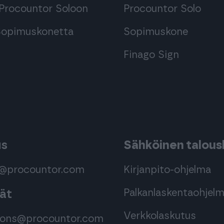
Procountor Soloon
Procountor Solo
 Sopimuskonetta
Sopimuskone
Finago Sign
us
Sähköinen taloush
s@procountor.com
Kirjanpito-ohjelma
Palkanlaskentaohjel
mät
Verkkolaskutus
tions@procountor.com