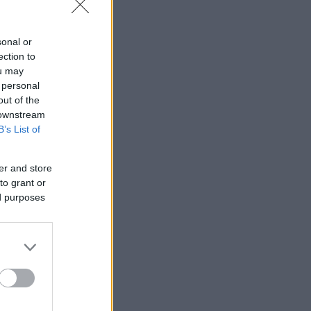
sonal or
ection to
ou may
 personal
out of the
 downstream
B’s List of
er and store
to grant or
ed purposes