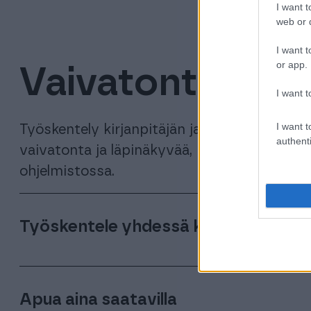
I want t
web or d
I want t
or app.
Vaivatonta yhte
I want t
I want t
Työskentely kirjanpitäjän ja muiden osapuo
authenti
vaivatonta ja läpinäkyvää, kun kaikilla on p
ohjelmistossa.
Työskentele yhdessä kirjanpitäjäsi 
Sekä sinä että kirjanpitäjäsi käytätte samaa
näette samat tiedot, mikä helpottaa yhdess
Apua aina saatavilla