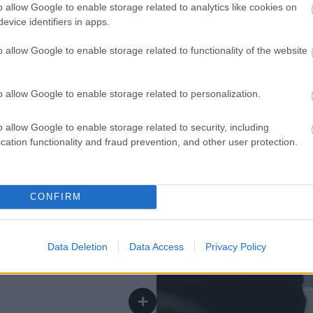
o allow Google to enable storage related to analytics like cookies on
evice identifiers in apps.
o allow Google to enable storage related to functionality of the website
istyötä
o allow Google to enable storage related to personalization.
o allow Google to enable storage related to security, including
lten kanssa on
cation functionality and fraud prevention, and other user protection.
ääsy samoihin tietoihin
CONFIRM
kanssa
＋
Data Deletion
Data Access
Privacy Policy
 ohjelmiston työtilaa ja
ä työskentelyä, avun
＋