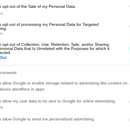
vittaessa neuvoa juuri meidän yrityksen
o opt-out of the Sale of my Personal Data.
In
to opt-out of processing my Personal Data for Targeted
ntorin käyttöönoton myötä.
ing.
In
uo näkyvyyttä yrityksen lukuihin
o opt-out of Collection, Use, Retention, Sale, and/or Sharing
ittävästi”, Sanna kertoo.
ersonal Data that Is Unrelated with the Purposes for which it
lected.
Out
va osa yrityksen toimintaa.
consents
ittavan omaan käyttööni”, Sanna
o allow Google to enable storage related to advertising like cookies on
evice identifiers in apps.
o allow my user data to be sent to Google for online advertising
s.
to allow Google to send me personalized advertising.