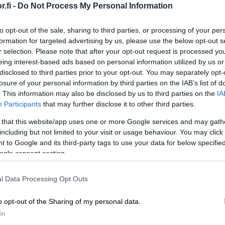
.fi -
Do Not Process My Personal Information
tonsa,
Tilitoimisto Mandaatin
kautta.
to opt-out of the sale, sharing to third parties, or processing of your per
käyttivät Procountoria. Otimme samalla
formation for targeted advertising by us, please use the below opt-out s
anna.
r selection. Please note that after your opt-out request is processed y
eing interest-based ads based on personal information utilized by us or
yrityksen että Sannan päivittäistä
disclosed to third parties prior to your opt-out. You may separately opt-
losure of your personal information by third parties on the IAB’s list of
. This information may also be disclosed by us to third parties on the
IA
Participants
that may further disclose it to other third parties.
ti hoitamassa laskujen maksua. Teen
 that this website/app uses one or more Google services and may gath
including but not limited to your visit or usage behaviour. You may click 
 to Google and its third-party tags to use your data for below specifi
raan Procountorin välityksellä, kun
ogle consent section.
Tilitoimiston asiantuntemus tukee
la.
l Data Processing Opt Outs
o opt-out of the Sharing of my personal data.
ikka teenkin itse myös paljon
In
ssa. Ohjelmisto on mielestäni