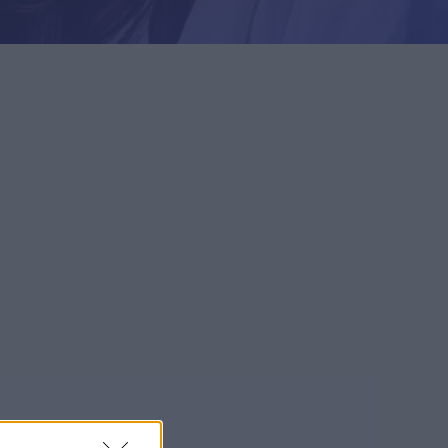
uroille ja
istyksille
Yrityksille
istyksille
Yrityksille