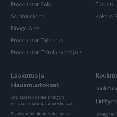
Procountor Solo
Tutustu 
Sopimuskone
Kokeile
Finago Sign
Procountor Tallennus
Procountor Toiminnanohjaus
Laskutus ja
Koulut
tilausmuutokset
koulutu
Jos asiasi koskee Finagon
Liitty
yrityksellesi lähettämää laskua:
integra
Palvelemme sinua puhelimitse