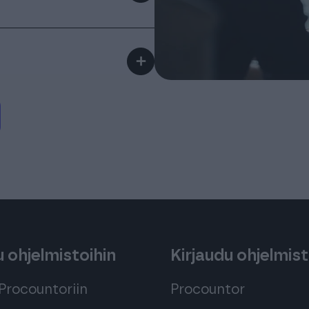
läpinäkyvää. Unohda
ievät aikaa.
 asiakaspalvelussa.
tuspaketti, jolla
＋
yä koulutusta.
aa asiakirjoja
ikki taloushallinnon
 saatavilla
 ohjelmistoihin
Kirjaudu ohjelmist
Procountoriin
Procountor