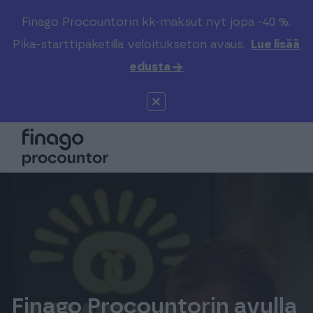
Finago Procountorin kk-maksut nyt jopa -40 %.
Etsi sivustolta
Valitse kieli
Kirjaudu
Pika-starttipaketilla veloitukseton avaus.
Lue lisää
edusta →
Suomi (FI)
Procountor
Tuotteet
Solo
Global (EN)
Kenelle
Sopimuskone
Tilitoimistoille
Finago Sign
Kokemuksia
Kampus
Hinnasto
Finago Procountorin avulla