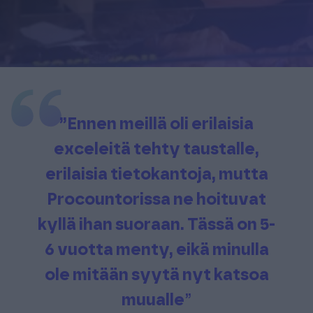
”Ennen meillä oli erilaisia
exceleitä tehty taustalle,
erilaisia tietokantoja, mutta
Procountorissa ne hoituvat
kyllä ihan suoraan. Tässä on 5-
6 vuotta menty, eikä minulla
ole mitään syytä nyt katsoa
muualle
”