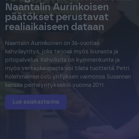
Naantalin Aurinkoisen
Tuki & Koulutus
päätökset perustavat
realiaikaiseen dataan
Meistä & Ajankohtaista
Naantalin Aurinkoinen on 36-vuotias
kahvilayritys, joka tarjoaa myös lounasta ja
pitopalvelua. Kahviloita on kymmenkunta ja
myös verkkokaupasta voi tilata tuotteita. Petri
Tilaa Procountor
Kolehmainen osti yrityksen vaimonsa Susannan
kanssa perheyritykseksi vuonna 2011.
Kokeile maksutta
Lue asiakastarina
Kirjaudu