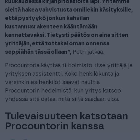
kuukaudessa kirjanpitoasioita läpi. Yritämme
sieltä hakea vahvistusta omillekin käsityksille,
että pystyykö jonkun kahvilan
kustannusrakenteen kääntämään
kannattavaksi. Tietysti päätös on aina sitten
yrittäjän, että tottakai oman onnensa
seppiähän tässä ollaan”,
Petri jatkaa.
Procountoria käyttää tilitoimisto, itse yrittäjä ja
yrityksen assistentti. Koko henkilökunta ja
varsinkin esihenkilöt saavat nauttia
Procountorin hedelmistä, kun yritys katsoo
yhdessä sitä dataa, mitä siitä saadaan ulos.
Tulevaisuuteen katsotaan
Procountorin kanssa