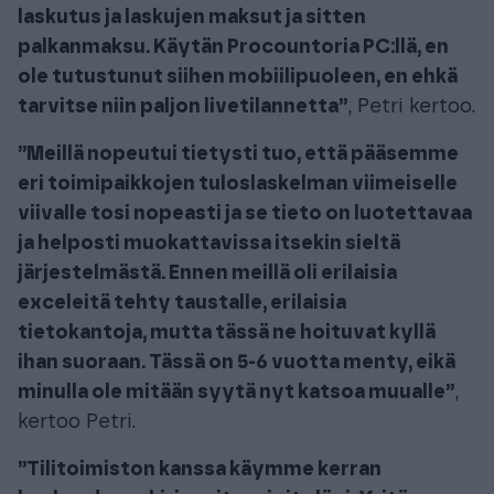
laskutus ja laskujen maksut ja sitten
palkanmaksu. Käytän Procountoria PC:llä, en
ole tutustunut siihen mobiilipuoleen, en ehkä
tarvitse niin paljon livetilannetta”
, Petri kertoo.
”Meillä nopeutui tietysti tuo, että pääsemme
eri toimipaikkojen tuloslaskelman viimeiselle
viivalle tosi nopeasti ja se tieto on luotettavaa
ja helposti muokattavissa itsekin sieltä
järjestelmästä. Ennen meillä oli erilaisia
exceleitä tehty taustalle, erilaisia
tietokantoja, mutta tässä ne hoituvat kyllä
ihan suoraan. Tässä on 5-6 vuotta menty, eikä
minulla ole mitään syytä nyt katsoa muualle”
,
kertoo Petri.
”Tilitoimiston kanssa käymme kerran