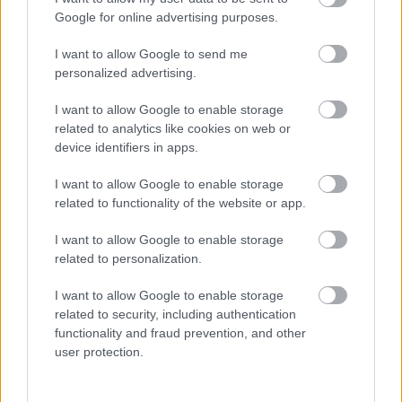
Google for online advertising purposes.
Olen ymmärtänyt, että Procountorkin etsii
koko ajan yrityksiä siihen omaan
I want to allow Google to send me
vaikutuspiiriinsä, jolla pystytään sulauttamaan
personalized advertising.
kaikenlaisia toimijoita samaan ympäristöön”
,
I want to allow Google to enable storage
Petri kertoo.
related to analytics like cookies on web or
device identifiers in apps.
I want to allow Google to enable storage
related to functionality of the website or app.
I want to allow Google to enable storage
related to personalization.
I want to allow Google to enable storage
related to security, including authentication
functionality and fraud prevention, and other
user protection.