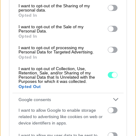
tarjonnan mahdollisuudet. Lisäksi verkkokauppa
not limited to your visit or usage behaviour. You may click to
I want to opt-out of the Sharing of my
on kehittynyt. Yritys on mukana Rescuessa ja
personal data.
grant or deny consent to Google and its third-party tags to
Opted In
Woltia ollaan laittamassa pystyyn. Yritys miettii
use your data for below specified purposes in below Google
consent section.
koko ajan uusia kahvilapaikkoja.
I want to opt-out of the Sale of my
Personal Data.
Opted In
”Katsomme kriittisesti meidän nykyisiä
kahviloita, että uskommeko edelleen siihen
I want to opt-out of processing my
Personal Data for Targeted Advertising.
ympäristöön. Kriittisessä tarkastelussa
Opted In
Procountorin ohjelmat ovat ensiarvoisen
I want to opt-out of Collection, Use,
tärkeitä, koska sillä datalla yritys tekee
Retention, Sale, and/or Sharing of my
Personal Data that Is Unrelated with the
päätöksensä. Procountorin kautta tietoa
Purposes for which it was collected.
Opted Out
saadaan sellaiseen muotoon, että sen
ymmärtää helposti”
, Petri summaa.
Google consents
”Kun liiketoiminta muuttuu ja laajennamme,
I want to allow Google to enable storage
related to advertising like cookies on web or
niin toivon että saan kuulla lisää, mitä muita
device identifiers in apps.
mahdollisuuksia Procountorilla on, koska
hyvähän niiden olisi olla samassa ohjelmassa.
I want to allow my user data to be sent to