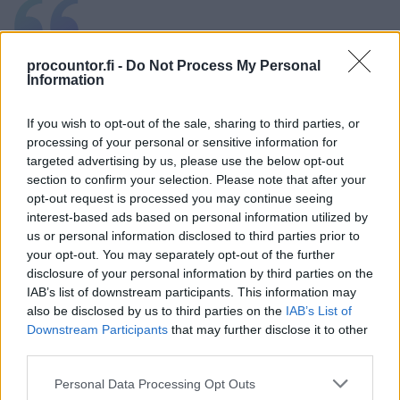
”
Kriittisessä tarkastelussa
procountor.fi -
Do Not Process My Personal
Procountorin ohjelmat ovat
Information
ensiarvoisen tärkeitä, koska
If you wish to opt-out of the sale, sharing to third parties, or
sillä datalla yritys tekee
processing of your personal or sensitive information for
targeted advertising by us, please use the below opt-out
päätöksensä. Procountorin
section to confirm your selection. Please note that after your
opt-out request is processed you may continue seeing
kautta tietoa saadaan
interest-based ads based on personal information utilized by
sellaiseen muotoon, että sen
us or personal information disclosed to third parties prior to
your opt-out. You may separately opt-out of the further
ymmärtää
helposti.
”
disclosure of your personal information by third parties on the
IAB’s list of downstream participants. This information may
Petri Kolehmainen
, yrittäjä, Naantalin Aurinkoinen
also be disclosed by us to third parties on the
IAB’s List of
Downstream Participants
that may further disclose it to other
third parties.
Hiljattain Naantalin Aurinkoinen on laajentunut
Please note that this website/app uses one or more Google
pitopalvelupuolelle, niin että kysyntä jo ylittää
Personal Data Processing Opt Outs
services and may gather and store information including but