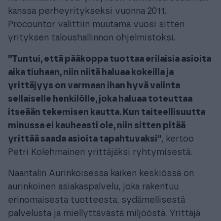
kanssa perheyritykseksi vuonna 2011.
Procountor valittiin muutama vuosi sitten
yrityksen taloushallinnon ohjelmistoksi.
”Tuntui, että pääkoppa tuottaa erilaisia asioita
aika tiuhaan, niin niitä haluaa kokeilla ja
yrittäjyys on varmaan ihan hyvä valinta
sellaiselle henkilölle, joka haluaa toteuttaa
itseään tekemisen kautta. Kun taiteellisuutta
minussa ei kauheasti ole, niin sitten pitää
yrittää saada asioita tapahtuvaksi”
, kertoo
Petri Kolehmainen yrittäjäksi ryhtymisestä.
Naantalin Aurinkoisessa kaiken keskiössä on
aurinkoinen asiakaspalvelu, joka rakentuu
erinomaisesta tuotteesta, sydämellisestä
palvelusta ja miellyttävästä miljööstä. Yrittäjä