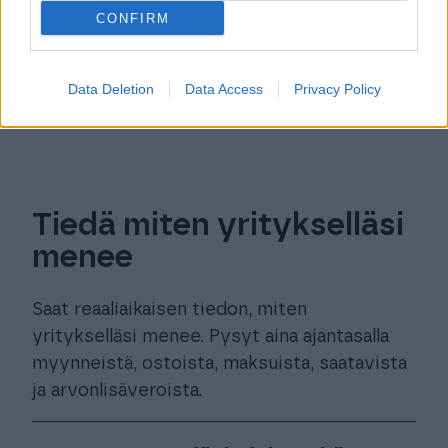
CONFIRM
Data Deletion
Data Access
Privacy Policy
Tiedä miten yritykselläsi
menee
Saat reaaliaikaisen tiedon, miten
yritykselläsi menee. Pysyt aina ajantasalla
myynneistä, ostoista, maksuista, saatavista
ja arvonlisäveroista.