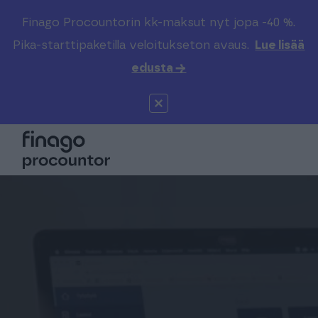
Finago Procountorin kk-maksut nyt jopa -40 %.
Etsi sivustolta
Valitse kieli
Kirjaudu
Pika-starttipaketilla veloitukseton avaus.
Lue lisää
edusta →
Suomi (FI)
Procountor
Tuotteet
Solo
Global (EN)
Kenelle
Sopimuskone
Tilitoimistoille
Finago Sign
Kokemuksia
Kampus
Hinnasto