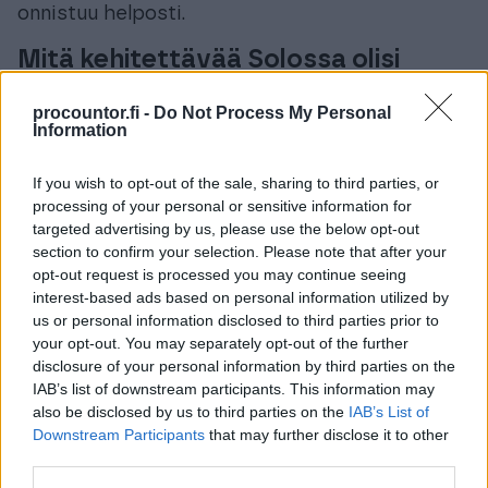
onnistuu helposti.
Mitä kehitettävää Solossa olisi
kirjanpitäjän näkökulmasta?
procountor.fi -
Do Not Process My Personal
Solon ohjekirjaa tulisi kehittää. Se on paikoin
Information
sellainen, että sieltä ei löydy kovin helposti
If you wish to opt-out of the sale, sharing to third parties, or
yksityiskohtaisia ohjeita. Lisäksi kun selaat
processing of your personal or sensitive information for
tiliote näkymällä kuitteja, on ”välikkö” niin pieni,
targeted advertising by us, please use the below opt-out
että kuittien selaaminen on vaikeaa. Lisäksi jos
section to confirm your selection. Please note that after your
opt-out request is processed you may continue seeing
tiliotteella on kymmeniä tapahtumia samassa
interest-based ads based on personal information utilized by
näkymässä, kuitit eivät ole missään
us or personal information disclosed to third parties prior to
järjestyksessä – menee aikaa löytää aina oikea
your opt-out. You may separately opt-out of the further
kuitti kyseiselle tiliotteen tapahtumalle. Tämä
disclosure of your personal information by third parties on the
IAB’s list of downstream participants. This information may
on eniten aikaa vieviä asioita kirjanpidossa
also be disclosed by us to third parties on the
IAB’s List of
Solon kautta.
Downstream Participants
that may further disclose it to other
third parties.
Minkälaiset sooloyrittäjät sopivat