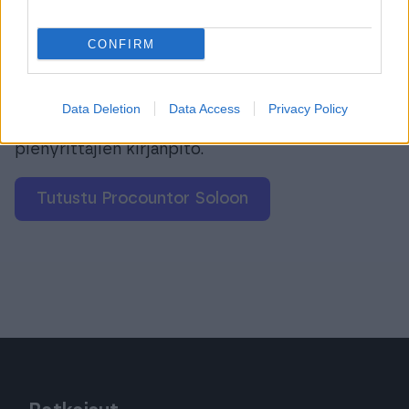
Tutustu Procountor
CONFIRM
Soloon
Procountor Solo on ohjelma, jota pienyrittäjät
Data Deletion
Data Access
Privacy Policy
rakastavat. Se on myös tehokkain tapa tehdä
pienyrittäjien kirjanpito.
Tutustu Procountor Soloon