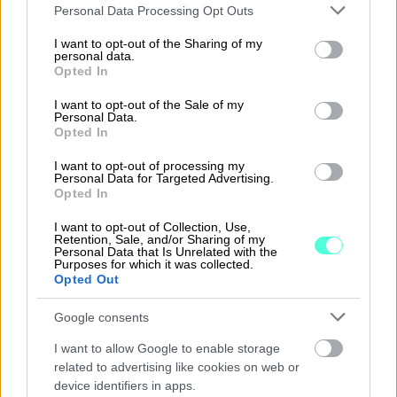
Soloon?
Please note that this website/app uses one or more Google
Personal Data Processing Opt Outs
services and may gather and store information including but
Soloon sopii erityisesti ne, joilla on pelkästään
not limited to your visit or usage behaviour. You may click to
I want to opt-out of the Sharing of my
personal data.
grant or deny consent to Google and its third-party tags to
laskutusmyyntiä ja raportointi riittää kerran
Opted In
use your data for below specified purposes in below Google
kuukaudessa. Solon kautta on myös tosi helppo
consent section.
I want to opt-out of the Sale of my
toimittaa esim. pankkikorttimyynnin raportteja,
Personal Data.
Opted In
joten sekään ei ole missään nimessä ongelma!
Yleisesti sanottuna, Solo on erinomainen
I want to opt-out of processing my
Personal Data for Targeted Advertising.
yksinyrittäjälle.
Opted In
Voitko suositella Soloa
I want to opt-out of Collection, Use,
Retention, Sale, and/or Sharing of my
kirjanpitäjille?
Personal Data that Is Unrelated with the
Purposes for which it was collected.
Opted Out
Ehdottomasti! Minusta Solo on tuonut
erinomaisen lisän sähköistää taloushallinto myös
Google consents
yksinyrittäjille sekä pienempään liiketoimintaan.
I want to allow Google to enable storage
Se on kustannustehokas tehdä myös
related to advertising like cookies on web or
tilitoimistoille ja oikein mukava työväline.
device identifiers in apps.