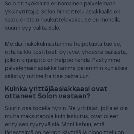
Solo on työkaluna erinomainen palvelemaan
yksinyrittäjiä. Solon hinnoittelu asiakkaalle on
saatu erittäin houkuttelevaksi, se on monella
suurin syy valita Solo.
Meidän näkökulmastamme helpotusta tuo se,
että kaikki tositteet löytyvät yhdestä paikasta,
jolloin kirjanpito on helppo tehdä. Pystymme
palvelemaan asiakkaitamme paremmin kun aikaa
säästyy rutiineilta itse palveluun.
Kuinka yrittäjäasiakkaasi ovat
ottaneet Solon vastaan?
Suurin osa todella hyvin. Ne yrittäjät, joilla ei ole
muita maksutapoja kuin laskutus, ovat olleet
erityisen tyytyväisiä. Moni kehuu, että
järjestelmä on helppo käyttää ja hinnoittelu on