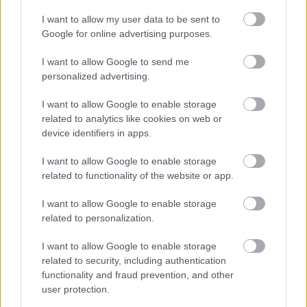
I want to allow my user data to be sent to
Solossa on erinomaista se, että kaikki tositteet
Google for online advertising purposes.
tulevat kerralla ja voit vain ryhtyä hommiin. Kun
kirjanpito on valmis, voi raportit lähettää
I want to allow Google to send me
personalized advertising.
asiakkaalle tietoturvallisesti Solon kautta.
Asiakkaiden palaute Solosta on myös
I want to allow Google to enable storage
kannustanut erityisesti käyttämään Soloa.
related to analytics like cookies on web or
Asiakkaat pitävät Solon hinnoittelusta ja
device identifiers in apps.
käyttöliittymästä. Huomion arvoista on myös
I want to allow Google to enable storage
Solon ilmaiset koulutukset asiakkaille viikoittain
related to functionality of the website or app.
sekä hyvä asiakaspalvelu.
I want to allow Google to enable storage
related to personalization.
I want to allow Google to enable storage
related to security, including authentication
functionality and fraud prevention, and other
user protection.