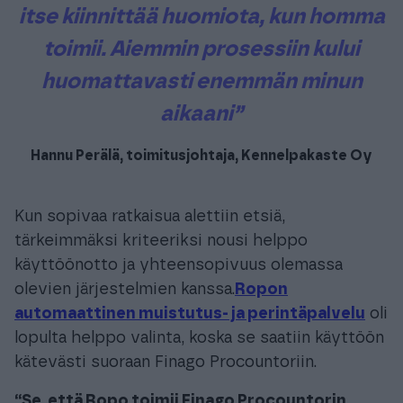
itse kiinnittää huomiota, kun homma
toimii. Aiemmin prosessiin kului
huomattavasti enemmän minun
aikaani”
Hannu Perälä, toimitusjohtaja, Kennelpakaste Oy
Kun sopivaa ratkaisua alettiin etsiä,
tärkeimmäksi kriteeriksi nousi helppo
käyttöönotto ja yhteensopivuus olemassa
olevien järjestelmien kanssa.
Ropon
automaattinen muistutus- ja perintäpalvelu
oli
lopulta helppo valinta, koska se saatiin käyttöön
kätevästi suoraan Finago Procountoriin.
“Se, että Ropo toimii Finago Procountorin