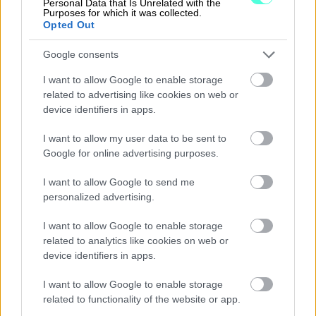
Personal Data that Is Unrelated with the
suositella Ropoa saatavien hallintaan.
Purposes for which it was collected.
Opted Out
“Yksinyrittäjille ja pienemmille yrityksille, joilla
Google consents
ei ole isoa taloustiimiä, heille tämä on
erinomainen ratkaisu.”
I want to allow Google to enable storage
related to advertising like cookies on web or
device identifiers in apps.
I want to allow my user data to be sent to
Google for online advertising purposes.
I want to allow Google to send me
personalized advertising.
I want to allow Google to enable storage
related to analytics like cookies on web or
device identifiers in apps.
Finago Procountor + Ropo
Muistutus- ja
I want to allow Google to enable storage
related to functionality of the website or app.
perintäpalvelu