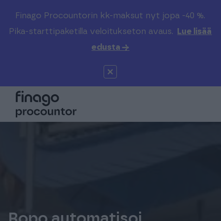
Finago Procountorin kk-maksut nyt jopa -40 %.
Etsi sivustolta
Valitse kieli
Kirjaudu
Pika-starttipaketilla veloitukseton avaus.
Lue lisää
edusta →
Suomi (FI)
Procountor
Tuotteet
Solo
Global (EN)
Kenelle
Sopimuskone
Tilitoimistoille
Finago Sign
Kokemuksia
Kampus
Hinnasto
Ropo automatisoi