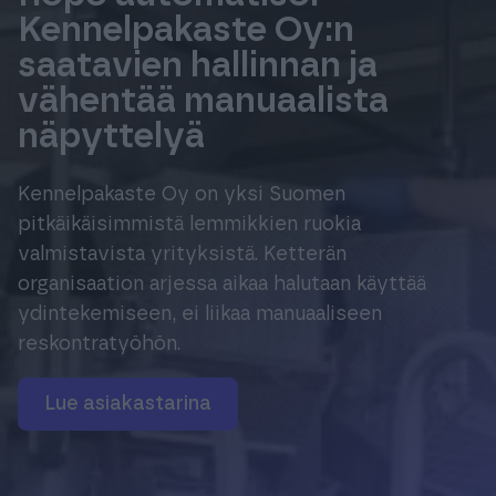
Tuki & Koulutus
Kennelpakaste Oy:n
saatavien hallinnan ja
vähentää manuaalista
Meistä & Ajankohtaista
näpyttelyä
Kennelpakaste Oy on yksi Suomen
pitkäikäisimmistä lemmikkien ruokia
Tilaa Procountor
valmistavista yrityksistä. Ketterän
organisaation arjessa aikaa halutaan käyttää
ydintekemiseen, ei liikaa manuaaliseen
Kokeile maksutta
reskontratyöhön.
Kirjaudu
Lue asiakastarina