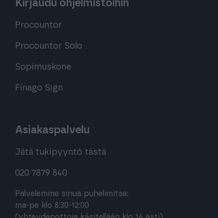
Kirjaudu ohjelmistoihin
Procountor
Procountor Solo
Sopimuskone
Finago Sign
Asiakaspalvelu
Jätä tukipyyntö tästä
020 7879 840
Palvelemme sinua puhelimitse:
ma-pe klo 8:30-12:00
(yhteydenottoja käsitellään klo 16 asti)