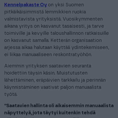
Kennelpakaste Oy
on yksi Suomen
pitkäikäisimmistä lemmikkien ruokia
valmistavista yrityksistä. Vuosikymmenten
aikana yritys on kasvanut tasaisesti, ja tarve
toimiville ja kevyille taloushallinnon ratkaisuille
on kasvanut samalla. Ketterän organisaation
arjessa aikaa halutaan käyttää ydintekemiseen,
ei liikaa manuaaliseen reskontratyöhön.
Aiemmin yrityksen saatavien seuranta
hoidettiin täysin käsin. Muistutusten
lähettäminen, eräpäivien tarkkailu ja perinnän
käynnistäminen vaativat paljon manuaalista
työtä.
“Saatavien hallinta oli aikaisemmin manuaalista
näpyttelyä, jota täytyi kuitenkin tehdä