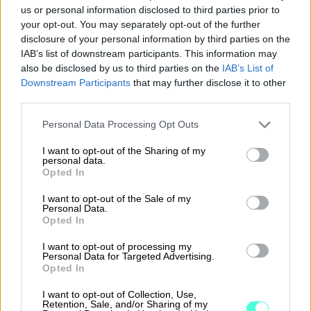
“Kun otan yhteyttä, niin vastataan. Ei tarvitse
us or personal information disclosed to third parties prior to
odottaa päiväkausia ratkaisua.”
your opt-out. You may separately opt-out of the further
disclosure of your personal information by third parties on the
Myös Finago Procountor, jota yritys on
IAB’s list of downstream participants. This information may
also be disclosed by us to third parties on the
IAB’s List of
käyttänyt jo pidempään, saa yritykseltä kiitosta.
Downstream Participants
that may further disclose it to other
third parties.
“Finago Procountor on mielestäni paras
taloushallinto-ohjelma, mitä olen käyttänyt.
Please note that this website/app uses one or more Google
Personal Data Processing Opt Outs
services and may gather and store information including but
Kevyt ja toimiva, juuri sopiva meidän
not limited to your visit or usage behaviour. You may click to
I want to opt-out of the Sharing of my
kokoiselle yritykselle. Lisäksi on helppo, että
personal data.
grant or deny consent to Google and its third-party tags to
Opted In
saman katon alta saa kattavat ratkaisut
use your data for below specified purposes in below Google
yhteen ja samaan ohjelmaan mukaan”, kertoo
consent section.
I want to opt-out of the Sale of my
Personal Data.
Hannu.
Opted In
Ropon ja Finago Procountorin yhdistelmä on
I want to opt-out of processing my
Personal Data for Targeted Advertising.
tuonut taloushallintoon kaivattua selkeyttä ilman
Opted In
raskaita järjestelmämuutoksia. Omien
I want to opt-out of Collection, Use,
kokemusten perusteella Hannun on helppo
Retention, Sale, and/or Sharing of my