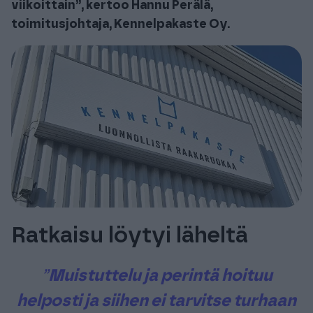
viikoittain”, kertoo Hannu Perälä,
toimitusjohtaja, Kennelpakaste Oy.
Ratkaisu löytyi läheltä
”
Muistuttelu ja perintä hoituu
helposti ja siihen ei tarvitse turhaan