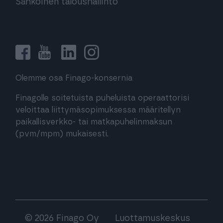
Sähköinen taloushallinto
Olemme osa Finago-konsernia
Finagolle soitetuista puheluista operaattorisi
veloittaa liittymäsopimuksessa määritellyn
paikallisverkko- tai matkapuhelinmaksun
(pvm/mpm) mukaisesti.
© 2026 Finago Oy
Luottamuskeskus