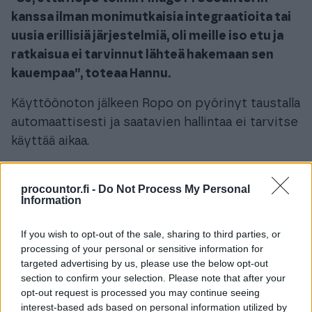
kanssa ilman monimutkaisia integraatioita tai
uusia erillisiä järjestelmiä, oli meille iso etu ja
ratkaisua ei tarvinnut lähteä hakemaan sen
kauempaa”, toteaa Hannu.
Käyttöönoton jälkeen Ropo on pyörinyt taustalla
automaattisesti ja saatavien hallintaa ei tarvitse
käyttää aikaa.
“Muistuttelu ja perintä hoituu helposti ja siihen
procountor.fi -
Do Not Process My Personal
ei tarvitse turhaan itse kiinnittää huomiota,
Information
kun homma toimii. Aiemmin prosessiin kului
huomattavasti enemmän minun aikaani”,
If you wish to opt-out of the sale, sharing to third parties, or
Hannu sanoo.
processing of your personal or sensitive information for
targeted advertising by us, please use the below opt-out
Jos järjestelmässä on ilmennyt epäselvyyksiä,
section to confirm your selection. Please note that after your
opt-out request is processed you may continue seeing
apua on saanut nopeasti:
interest-based ads based on personal information utilized by