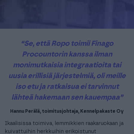
“Se, että Ropo toimii Finago
Procountorin kanssa ilman
monimutkaisia integraatioita tai
uusia erillisiä järjestelmiä, oli meille
iso etu ja ratkaisua ei tarvinnut
lähteä hakemaan sen kauempaa”
Hannu Perälä, toimitusjohtaja, Kennelpakaste Oy
Ikaalisissa toimiva, lemmikkien raakaruokaan ja
kuivattuihin herkkuihin erikoistunut