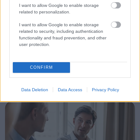
I want to allow Google to enable storage
related to personalization.
Ropon ammattitaitoisen muistutus- ja
perintäpalvelun avulla Finago Procountorin
I want to allow Google to enable storage
asiakkaat saavat kotiutettua erääntyneet
related to security, including authentication
saatavat tehokkaasti ja vaivattomasti.
functionality and fraud prevention, and other
user protection.
Ropon muistutus- ja perintäpalvelu on
integroitu Finago Procountoriin eikä edellytä
CONFIRM
yksittäiseltä asiakkaalta erillisen integraation
rakentamista.
Data Deletion
Data Access
Privacy Policy
Tutustu ratkaisuun