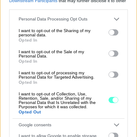
Tutustu projektiin paremmin
Downstream Participants
that may further disclose it to other
third parties.
Please note that this website/app uses one or more Google
Personal Data Processing Opt Outs
services and may gather and store information including but
not limited to your visit or usage behaviour. You may click to
I want to opt-out of the Sharing of my
personal data.
grant or deny consent to Google and its third-party tags to
Opted In
use your data for below specified purposes in below Google
consent section.
I want to opt-out of the Sale of my
Personal Data.
Opted In
I want to opt-out of processing my
Personal Data for Targeted Advertising.
Opted In
I want to opt-out of Collection, Use,
Retention, Sale, and/or Sharing of my
Personal Data that Is Unrelated with the
Purposes for which it was collected.
Opted Out
Google consents
I want to allow Google to enable storage