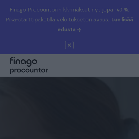
Finago Procountorin kk-maksut nyt jopa -40 %.
Etsi sivustolta
Valitse kieli
Kirjaudu
Pika-starttipaketilla veloitukseton avaus.
Lue lisää
edusta →
Suomi (FI)
Procountor
Tuotteet
Solo
Global (EN)
Kenelle
Sopimuskone
Tilitoimistoille
Finago Sign
Kokemuksia
Kampus
Hinnasto