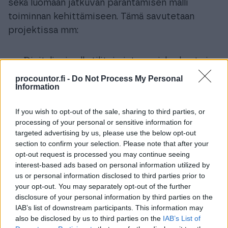
sekä luomaan jatkuvan parantamisen malli
toiminnan kehittämiseen. Tämä savutetaan
projektissa mm:
Digitalisoimalla tilitoimiston asiakaskunta ja
keskittymällä modernien työkalujen
procountor.fi -
Do Not Process My Personal
Information
tehokkaaseen käyttöön
Valmentamalla tilitoimiston
If you wish to opt-out of the sale, sharing to third parties, or
henkilökuntaa/tilitoimiston johtoa
processing of your personal or sensitive information for
targeted advertising by us, please use the below opt-out
kannattavaan kasvuun ja tukemalla
section to confirm your selection. Please note that after your
tilitoimiston siirtymistä täysin digitaaliseksi
opt-out request is processed you may continue seeing
edelläkävijäksi
interest-based ads based on personal information utilized by
us or personal information disclosed to third parties prior to
Kehittämällä henkilöstön osaamistasoa ja
your opt-out. You may separately opt-out of the further
disclosure of your personal information by third parties on the
motivaation ylläpitoa muutoksessa
IAB’s list of downstream participants. This information may
also be disclosed by us to third parties on the
IAB’s List of