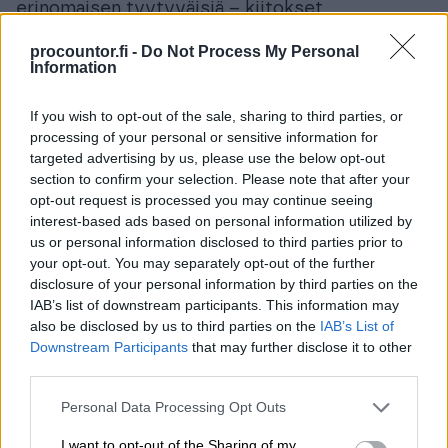
erinomaisen tyytyväisiä – kiitokset
molemmille!” Mertaoja iloitsee.
procountor.fi -
Do Not Process My Personal
Information
Tilitoimisto, mikäli harkitsette Procountorin
käyttöönottoa, voitte ottaa yhteyttä
If you wish to opt-out of the sale, sharing to third parties, or
referenssin antajaan kuullaksenne lisää heidän
processing of your personal or sensitive information for
targeted advertising by us, please use the below opt-out
kokemuksistaan Procountorin käytössä:
section to confirm your selection. Please note that after your
opt-out request is processed you may continue seeing
Anne Mertaoja
interest-based ads based on personal information utilized by
Talouskonsultointi Mertaoja Oy
us or personal information disclosed to third parties prior to
www.mertaoja.com
your opt-out. You may separately opt-out of the further
disclosure of your personal information by third parties on the
IAB’s list of downstream participants. This information may
also be disclosed by us to third parties on the
IAB’s List of
Downstream Participants
that may further disclose it to other
third parties.
Please note that this website/app uses one or more Google
Personal Data Processing Opt Outs
services and may gather and store information including but
not limited to your visit or usage behaviour. You may click to
I want to opt-out of the Sharing of my