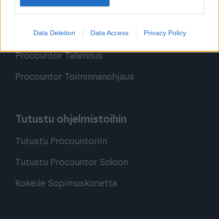
Sopimuskone
Data Deletion
Data Access
Privacy Policy
Finago Sign
Procountor Tallennus
Procountor Toiminnanohjaus
Tutustu ohjelmistoihin
Tutustu Procountoriin
Tutustu Procountor Soloon
Kokeile Sopimuskonetta