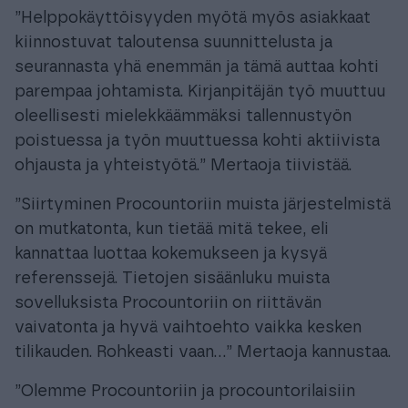
”Helppokäyttöisyyden myötä myös asiakkaat
kiinnostuvat taloutensa suunnittelusta ja
seurannasta yhä enemmän ja tämä auttaa kohti
parempaa johtamista. Kirjanpitäjän työ muuttuu
oleellisesti mielekkäämmäksi tallennustyön
poistuessa ja työn muuttuessa kohti aktiivista
ohjausta ja yhteistyötä.” Mertaoja tiivistää.
”Siirtyminen Procountoriin muista järjestelmistä
on mutkatonta, kun tietää mitä tekee, eli
kannattaa luottaa kokemukseen ja kysyä
referenssejä. Tietojen sisäänluku muista
sovelluksista Procountoriin on riittävän
vaivatonta ja hyvä vaihtoehto vaikka kesken
tilikauden. Rohkeasti vaan…” Mertaoja kannustaa.
”Olemme Procountoriin ja procountorilaisiin