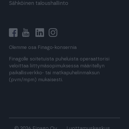
Sähköinen taloushallinto
Olemme osa Finago-konsernia
Finagolle soitetuista puheluista operaattorisi
veloittaa liittymäsopimuksessa määritellyn
paikallisverkko- tai matkapuhelinmaksun
(pvm/mpm) mukaisesti.
© 2026 Finago Oy
Luottamuskeskus