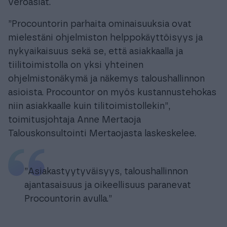
veroasiat.
”Procountorin parhaita ominaisuuksia ovat
mielestäni ohjelmiston helppokäyttöisyys ja
nykyaikaisuus sekä se, että asiakkaalla ja
tiilitoimistolla on yksi yhteinen
ohjelmistonäkymä ja näkemys taloushallinnon
asioista. Procountor on myös kustannustehokas
niin asiakkaalle kuin tilitoimistollekin”,
toimitusjohtaja Anne Mertaoja
Talouskonsultointi Mertaojasta laskeskelee.
”Asiakastyytyväisyys, taloushallinnon
ajantasaisuus ja oikeellisuus paranevat
Procountorin avulla.”