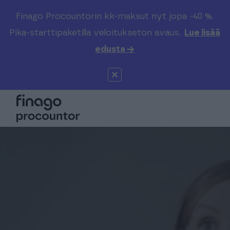
Finago Procountorin kk-maksut nyt jopa -40 %.
Etsi sivustolta
Valitse kieli
Kirjaudu
Pika-starttipaketilla veloitukseton avaus.
Lue lisää
edusta →
Suomi (FI)
Procountor
Tuotteet
Solo
Global (EN)
Kenelle
Sopimuskone
Tilitoimistoille
Finago Sign
Kokemuksia
Kampus
Hinnasto