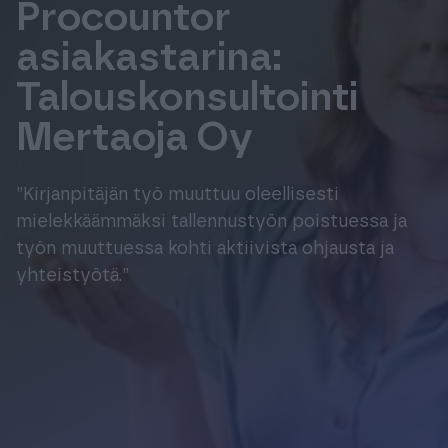
Procountor
Tuki & Koulutus
asiakastarina:
Talouskonsultointi
Meistä & Ajankohtaista
Mertaoja Oy
”Kirjanpitäjän työ muuttuu oleellisesti
mielekkäämmäksi tallennustyön poistuessa ja
Tilaa Procountor
työn muuttuessa kohti aktiivista ohjausta ja
yhteistyötä.”
Kokeile maksutta
Kirjaudu