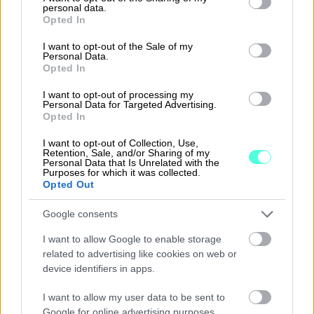
personal data.
grant or deny consent to Google and its third-party tags to
Opted In
use your data for below specified purposes in below Google
consent section.
I want to opt-out of the Sale of my
Personal Data.
Kokeile itse!
Opted In
I want to opt-out of processing my
Personal Data for Targeted Advertising.
Tutustu Procountor-ohjelmistoon
Opted In
ja
tilaa ilmaiset tutustumistunnukset
esittely-
I want to opt-out of Collection, Use,
ympäristöön
Retention, Sale, and/or Sharing of my
Personal Data that Is Unrelated with the
Purposes for which it was collected.
Kokeile maksutta
Opted Out
Google consents
Tai ota yhteyttä myyntiimme
I want to allow Google to enable storage
related to advertising like cookies on web or
device identifiers in apps.
I want to allow my user data to be sent to
Google for online advertising purposes.