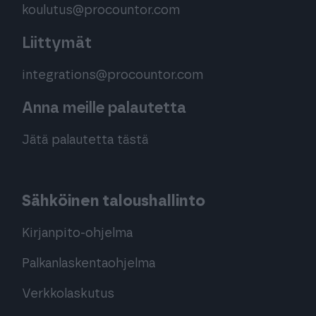
koulutus@procountor.com
Liittymät
integrations@procountor.com
Anna meille palautetta
Jätä palautetta tästä
Sähköinen taloushallinto
Kirjanpito-ohjelma
Palkanlaskentaohjelma
Verkkolaskutus