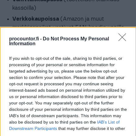
kassoilla)
Verkkokaupoissa
(Amazon ja muut
markkinapaikat vaativat EAN-koodin useille
tuotteille)
procountor.fi -
Do Not Process My Personal
Information
Logistiikassa ja varastonhallinnassa
Lääketeollisuudessa ja
If you wish to opt-out of the sale, sharing to third parties, or
processing of your personal or sensitive information for
elintarviketeollisuudessa
(jäljitettävyys)
targeted advertising by us, please use the below opt-out
section to confirm your selection. Please note that after your
Miten EAN-koodi hankitaan?
opt-out request is processed you may continue seeing
interest-based ads based on personal information utilized by
Yritys voi hankkia
GS1
-organisaatiolta
EAN-
us or personal information disclosed to third parties prior to
koodin, joka rekisteröidään GS1-tietokantaan ja
your opt-out. You may separately opt-out of the further
liitetään tiettyyn tuotteeseen.
disclosure of your personal information by third parties on the
IAB’s list of downstream participants. This information may
also be disclosed by us to third parties on the
IAB’s List of
Downstream Participants
that may further disclose it to other
third parties.