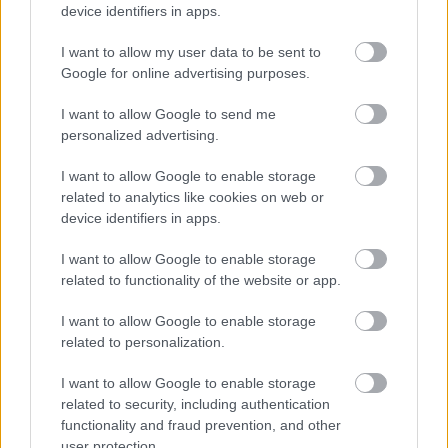
Yrittäjän taloushallinnon ja
device identifiers in apps.
kirjanpidon ohjelmisto
I want to allow my user data to be sent to
Google for online advertising purposes.
Yksinkertaista taloushallinnon rutiineja ja
käytä aikasi paremmin. Aloitus nyt
I want to allow Google to send me
personalized advertising.
maksutta rajoitetun ajan!
I want to allow Google to enable storage
Tutustu Procountoriin
related to analytics like cookies on web or
device identifiers in apps.
I want to allow Google to enable storage
related to functionality of the website or app.
I want to allow Google to enable storage
Takaisin etusivulle
related to personalization.
I want to allow Google to enable storage
related to security, including authentication
functionality and fraud prevention, and other
user protection.