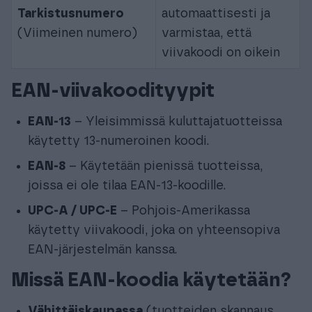
Tarkistusnumero
automaattisesti ja
(Viimeinen numero)
varmistaa, että
viivakoodi on oikein
EAN-viivakoodityypit
EAN-13
– Yleisimmissä kuluttajatuotteissa
käytetty 13-numeroinen koodi.
EAN-8
– Käytetään pienissä tuotteissa,
joissa ei ole tilaa EAN-13-koodille.
UPC-A / UPC-E
– Pohjois-Amerikassa
käytetty viivakoodi, joka on yhteensopiva
EAN-järjestelmän kanssa.
Missä EAN-koodia käytetään?
Vähittäiskaupassa
(tuotteiden skannaus