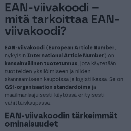
EAN-viivakoodi –
Tuki & Koulutus
mitä tarkoittaa EAN-
Meistä & Ajankohtaista
viivakoodi?
EAN-viivakoodi
(
European Article Number
,
nykyisin
International Article Number
) on
kansainvälinen tuotetunnus
, jota käytetään
Tilaa Procountor
tuotteiden yksilöimiseen ja niiden
skannaamiseen kaupoissa ja logistiikassa. Se on
Kokeile maksutta
GS1-organisaation standardoima
ja
maailmanlaajuisesti käytössä erityisesti
Kirjaudu
vähittäiskaupassa.
EAN-viivakoodin tärkeimmät
ominaisuudet