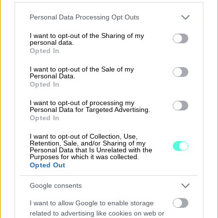
Please note that this website/app uses one or more Google
Personal Data Processing Opt Outs
Helpompaa arkea fiksulla
services and may gather and store information including but
not limited to your visit or usage behaviour. You may click to
I want to opt-out of the Sharing of my
Finago Procountorilla
personal data.
grant or deny consent to Google and its third-party tags to
Opted In
use your data for below specified purposes in below Google
Automatisoi ja selkeytä talouttasi
consent section.
I want to opt-out of the Sale of my
Personal Data.
Vaivatonta yhteistyötä eri osapuolten
Opted In
kanssa
I want to opt-out of processing my
Personal Data for Targeted Advertising.
Sopii yritysmuodosta ja -koosta
Opted In
riippumatta
I want to opt-out of Collection, Use,
Retention, Sale, and/or Sharing of my
Personal Data that Is Unrelated with the
Tutustu Finago Procountoriin
Purposes for which it was collected.
Opted Out
Google consents
I want to allow Google to enable storage
related to advertising like cookies on web or