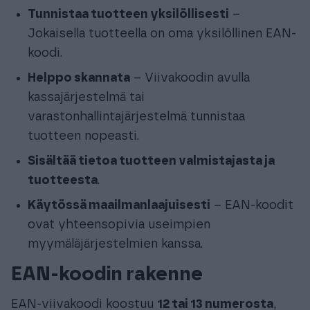
Tunnistaa tuotteen yksilöllisesti
–
Jokaisella tuotteella on oma yksilöllinen EAN-
koodi.
Helppo skannata
– Viivakoodin avulla
kassajärjestelmä tai
varastonhallintajärjestelmä tunnistaa
tuotteen nopeasti.
Sisältää tietoa tuotteen valmistajasta ja
tuotteesta
.
Käytössä maailmanlaajuisesti
– EAN-koodit
ovat yhteensopivia useimpien
myymäläjärjestelmien kanssa.
EAN-koodin rakenne
EAN-viivakoodi koostuu
12 tai 13 numerosta
,