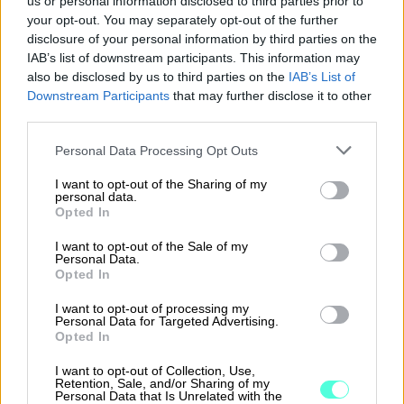
us or personal information disclosed to third parties prior to
kanssa
your opt-out. You may separately opt-out of the further
disclosure of your personal information by third parties on the
Sopii yritysmuodosta ja -koosta
IAB’s list of downstream participants. This information may
riippumatta
also be disclosed by us to third parties on the
IAB’s List of
Downstream Participants
that may further disclose it to other
third parties.
Tutustu Finago Procountoriin
Please note that this website/app uses one or more Google
Personal Data Processing Opt Outs
services and may gather and store information including but
not limited to your visit or usage behaviour. You may click to
I want to opt-out of the Sharing of my
personal data.
grant or deny consent to Google and its third-party tags to
Opted In
use your data for below specified purposes in below Google
consent section.
Yrittäjän taloushallinnon ja
I want to opt-out of the Sale of my
Personal Data.
kirjanpidon ohjelmisto
Opted In
I want to opt-out of processing my
Yksinkertaista taloushallinnon rutiineja ja
Personal Data for Targeted Advertising.
käytä aikasi paremmin. Aloitus nyt
Opted In
maksutta rajoitetun ajan!
I want to opt-out of Collection, Use,
Retention, Sale, and/or Sharing of my
Personal Data that Is Unrelated with the