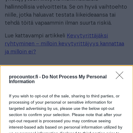
hallinnollisia velvoitteita. Se on hyvä vaihtoehto
niille, jotka haluavat testata liikeideaansa tai
tehdä töitä vapaammin ilman suurta riskiä.
Lue kattavampi artikkeli
Kevytyrittäjäksi
ryhtyminen – milloin kevytyrittäjyys kannattaa
ja milloin ei?
procountor.fi -
Do Not Process My Personal
Information
Helpompaa arkea fiksulla
If you wish to opt-out of the sale, sharing to third parties, or
Finago Procountorilla
processing of your personal or sensitive information for
targeted advertising by us, please use the below opt-out
section to confirm your selection. Please note that after your
Automatisoi ja selkeytä talouttasi
opt-out request is processed you may continue seeing
interest-based ads based on personal information utilized by
Vaivatonta yhteistyötä eri osapuolten