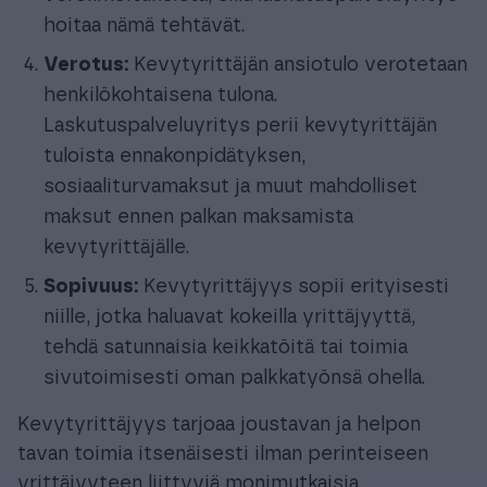
hoitaa nämä tehtävät.
Verotus:
Kevytyrittäjän ansiotulo verotetaan
henkilökohtaisena tulona.
Laskutuspalveluyritys perii kevytyrittäjän
tuloista ennakonpidätyksen,
sosiaaliturvamaksut ja muut mahdolliset
maksut ennen palkan maksamista
kevytyrittäjälle.
Sopivuus:
Kevytyrittäjyys sopii erityisesti
niille, jotka haluavat kokeilla yrittäjyyttä,
tehdä satunnaisia keikkatöitä tai toimia
sivutoimisesti oman palkkatyönsä ohella.
Kevytyrittäjyys tarjoaa joustavan ja helpon
tavan toimia itsenäisesti ilman perinteiseen
yrittäjyyteen liittyviä monimutkaisia