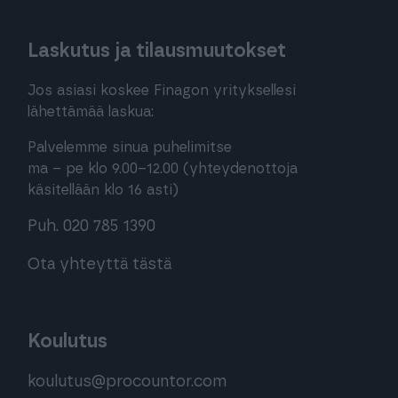
Laskutus ja tilausmuutokset
Jos asiasi koskee Finagon yrityksellesi
lähettämää laskua:
Palvelemme sinua puhelimitse
ma – pe klo 9.00–12.00 (yhteydenottoja
käsitellään klo 16 asti)
Puh. 020 785 1390
Ota yhteyttä tästä
Koulutus
koulutus@procountor.com