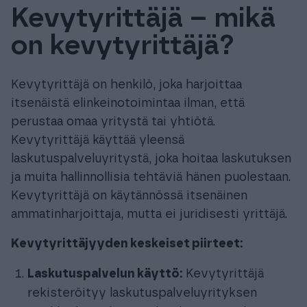
Kevytyrittäjä – mikä
Tuki & Koulutus
on kevytyrittäjä?
Meistä & Ajankohtaista
Kevytyrittäjä on henkilö, joka harjoittaa
itsenäistä elinkeinotoimintaa ilman, että
perustaa omaa yritystä tai yhtiötä.
Kevytyrittäjä käyttää yleensä
Tilaa Procountor
laskutuspalveluyritystä, joka hoitaa laskutuksen
ja muita hallinnollisia tehtäviä hänen puolestaan.
Kevytyrittäjä on käytännössä itsenäinen
Kokeile maksutta
ammatinharjoittaja, mutta ei juridisesti yrittäjä.
Kirjaudu
Kevytyrittäjyyden keskeiset piirteet:
Laskutuspalvelun käyttö:
Kevytyrittäjä
rekisteröityy laskutuspalveluyrityksen