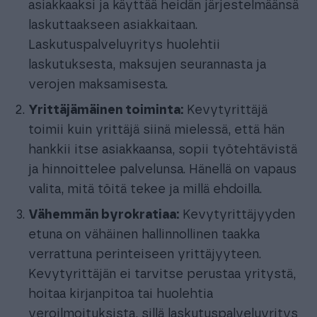
asiakkaaksi ja käyttää heidän järjestelmäänsä
laskuttaakseen asiakkaitaan.
Laskutuspalveluyritys huolehtii
laskutuksesta, maksujen seurannasta ja
verojen maksamisesta.
Yrittäjämäinen toiminta:
Kevytyrittäjä
toimii kuin yrittäjä siinä mielessä, että hän
hankkii itse asiakkaansa, sopii työtehtävistä
ja hinnoittelee palvelunsa. Hänellä on vapaus
valita, mitä töitä tekee ja millä ehdoilla.
Vähemmän byrokratiaa:
Kevytyrittäjyyden
etuna on vähäinen hallinnollinen taakka
verrattuna perinteiseen yrittäjyyteen.
Kevytyrittäjän ei tarvitse perustaa yritystä,
hoitaa kirjanpitoa tai huolehtia
veroilmoituksista, sillä laskutuspalveluyritys