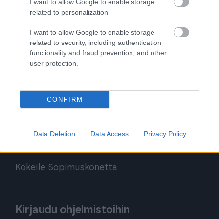
I want to allow Google to enable storage
related to personalization.
Finago Sign
I want to allow Google to enable storage
Procountor Tallennus
related to security, including authentication
functionality and fraud prevention, and other
Procountor Toiminnanohjaus
user protection.
CONFIRM
Tutustu ohjelmistoihin
Tutustu Procountoriin
Data Deletion
Data Access
Privacy Policy
Tutustu Procountor Soloon
Kokeile Sopimuskonetta
Kirjaudu ohjelmistoihin