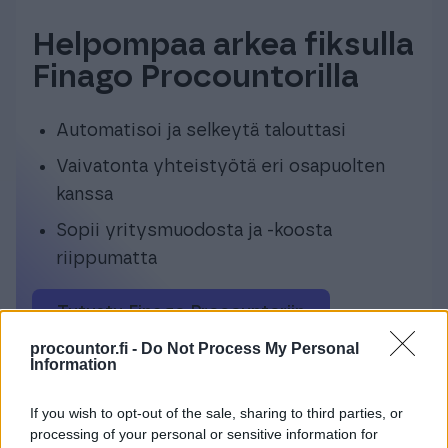
Helpompaa arkea fiksulla
Finago Procountorilla
Automatisoi ja selkeytä talouttasi
Vaivatonta yhteistyötä eri osapuolten
kanssa
Sopii yritysmuodosta ja -koosta
riippumatta
Tutustu Finago Procountoriin
procountor.fi -
Do Not Process My Personal
Information
If you wish to opt-out of the sale, sharing to third parties, or
processing of your personal or sensitive information for