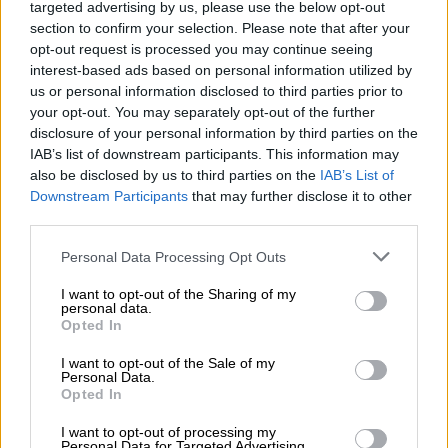
Yrittäjän taloushallinnon ja
targeted advertising by us, please use the below opt-out
section to confirm your selection. Please note that after your
kirjanpidon ohjelmisto
opt-out request is processed you may continue seeing
interest-based ads based on personal information utilized by
Yksinkertaista taloushallinnon rutiineja ja
us or personal information disclosed to third parties prior to
käytä aikasi paremmin. Aloitus nyt
your opt-out. You may separately opt-out of the further
maksutta rajoitetun ajan!
disclosure of your personal information by third parties on the
IAB’s list of downstream participants. This information may
also be disclosed by us to third parties on the
IAB’s List of
Tutustu Procountoriin
Downstream Participants
that may further disclose it to other
third parties.
Please note that this website/app uses one or more Google
Personal Data Processing Opt Outs
services and may gather and store information including but
not limited to your visit or usage behaviour. You may click to
I want to opt-out of the Sharing of my
personal data.
grant or deny consent to Google and its third-party tags to
Takaisin etusivulle
Opted In
use your data for below specified purposes in below Google
consent section.
I want to opt-out of the Sale of my
Personal Data.
Opted In
I want to opt-out of processing my
Personal Data for Targeted Advertising.