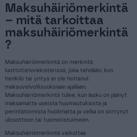
Maksuhäiriömerkintä
Tuki & Koulutus
– mitä tarkoittaa
Meistä & Ajankohtaista
maksuhäiriömerkintä
?
Maksuhäiriömerkintä on merkintä
Tilaa Procountor
luottotietorekisterissä, joka tehdään, kun
henkilö tai yritys ei ole hoitanut
maksuvelvollisuuksiaan ajallaan.
Kokeile maksutta
Maksuhäiriömerkintä tulee, kun lasku on jäänyt
maksamatta useista huomautuksista ja
Kirjaudu
perintätoimista huolimatta ja velka on siirtynyt
ulosottoon tai tuomioistuimeen.
Maksuhäiriömerkintä vaikuttaa