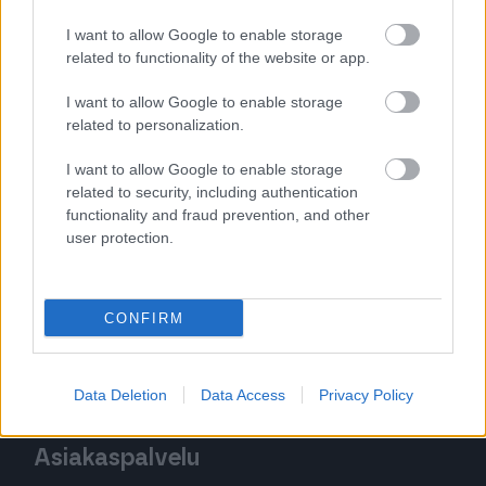
Tutustu Procountor Soloon
I want to allow Google to enable storage
related to functionality of the website or app.
Kokeile Sopimuskonetta
I want to allow Google to enable storage
related to personalization.
I want to allow Google to enable storage
Kirjaudu ohjelmistoihin
related to security, including authentication
functionality and fraud prevention, and other
Procountor
user protection.
Procountor Solo
Sopimuskone
CONFIRM
Finago Sign
Data Deletion
Data Access
Privacy Policy
Asiakaspalvelu