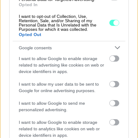
Opted In
Ratkaisut
I want to opt-out of Collection, Use,
Retention, Sale, and/or Sharing of my
Personal Data that Is Unrelated with the
Procountor
Purposes for which it was collected.
Opted Out
Procountor Solo
Google consents
Sopimuskone
I want to allow Google to enable storage
related to advertising like cookies on web or
Finago Sign
device identifiers in apps.
Procountor Tallennus
I want to allow my user data to be sent to
Google for online advertising purposes.
Procountor Toiminnanohjaus
I want to allow Google to send me
personalized advertising.
Tutustu ohjelmistoihin
I want to allow Google to enable storage
related to analytics like cookies on web or
Tutustu Procountoriin
device identifiers in apps.