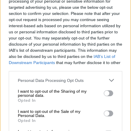
processing of your personal or sensitive information for
targeted advertising by us, please use the below opt-out
Yrittäjän taloushallinnon ja
section to confirm your selection. Please note that after your
kirjanpidon ohjelmisto
opt-out request is processed you may continue seeing
interest-based ads based on personal information utilized by
us or personal information disclosed to third parties prior to
Yksinkertaista taloushallinnon rutiineja ja
your opt-out. You may separately opt-out of the further
käytä aikasi paremmin. Aloitus nyt
disclosure of your personal information by third parties on the
maksutta rajoitetun ajan!
IAB’s list of downstream participants. This information may
also be disclosed by us to third parties on the
IAB’s List of
Downstream Participants
that may further disclose it to other
Tutustu Procountoriin
third parties.
Please note that this website/app uses one or more Google
Personal Data Processing Opt Outs
services and may gather and store information including but
not limited to your visit or usage behaviour. You may click to
I want to opt-out of the Sharing of my
personal data.
grant or deny consent to Google and its third-party tags to
Opted In
Takaisin etusivulle
use your data for below specified purposes in below Google
consent section.
I want to opt-out of the Sale of my
Personal Data.
Opted In