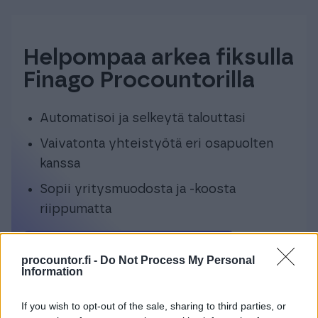
Helpompaa arkea fiksulla
Finago Procountorilla
Automatisoi ja selkeytä talouttasi
Vaivatonta yhteistyötä eri osapuolten
kanssa
Sopii yritysmuodosta ja -koosta
riippumatta
Tutustu Finago Procountoriin
procountor.fi -
Do Not Process My Personal
Information
If you wish to opt-out of the sale, sharing to third parties, or