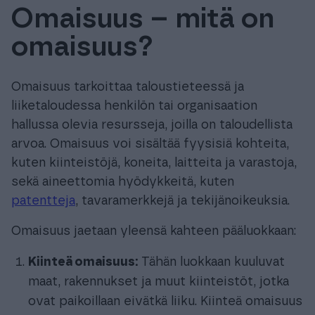
Omaisuus – mitä on
Tuki & Koulutus
omaisuus?
Meistä & Ajankohtaista
Omaisuus tarkoittaa taloustieteessä ja
liiketaloudessa henkilön tai organisaation
hallussa olevia resursseja, joilla on taloudellista
arvoa. Omaisuus voi sisältää fyysisiä kohteita,
Tilaa Procountor
kuten kiinteistöjä, koneita, laitteita ja varastoja,
sekä aineettomia hyödykkeitä, kuten
patentteja
, tavaramerkkejä ja tekijänoikeuksia.
Kokeile maksutta
Omaisuus jaetaan yleensä kahteen pääluokkaan:
Kirjaudu
Kiinteä omaisuus:
Tähän luokkaan kuuluvat
maat, rakennukset ja muut kiinteistöt, jotka
ovat paikoillaan eivätkä liiku. Kiinteä omaisuus