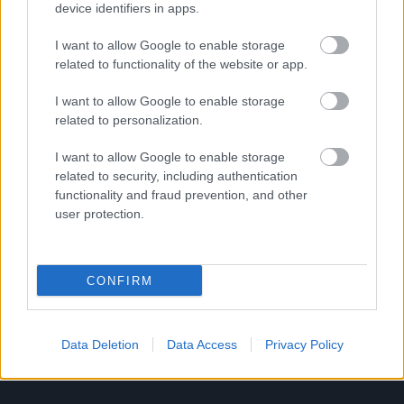
device identifiers in apps.
Tutustu Procountoriin
I want to allow Google to enable storage
Tutustu Procountor Soloon
related to functionality of the website or app.
Kokeile Sopimuskonetta
I want to allow Google to enable storage
related to personalization.
I want to allow Google to enable storage
Kirjaudu ohjelmistoihin
related to security, including authentication
functionality and fraud prevention, and other
user protection.
Procountor
Procountor Solo
CONFIRM
Sopimuskone
Finago Sign
Data Deletion
Data Access
Privacy Policy