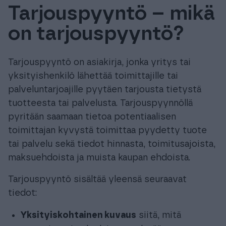
Tarjouspyyntö – mikä
Tuki & Koulutus
on tarjouspyyntö?
Meistä & Ajankohtaista
Tarjouspyyntö on asiakirja, jonka yritys tai
yksityishenkilö lähettää toimittajille tai
palveluntarjoajille pyytäen tarjousta tietystä
tuotteesta tai palvelusta. Tarjouspyynnöllä
Tilaa Procountor
pyritään saamaan tietoa potentiaalisen
toimittajan kyvystä toimittaa pyydetty tuote
tai palvelu sekä tiedot hinnasta, toimitusajoista,
Kokeile maksutta
maksuehdoista ja muista kaupan ehdoista.
Kirjaudu
Tarjouspyyntö sisältää yleensä seuraavat
tiedot:
Yksityiskohtainen kuvaus
siitä, mitä