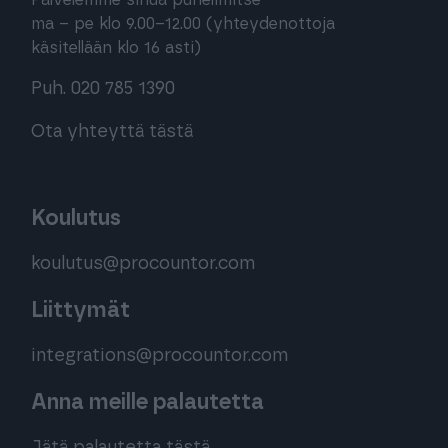
Palvelemme sinua puhelimitse
ma – pe klo 9.00–12.00 (yhteydenottoja
käsitellään klo 16 asti)
Puh. 020 785 1390
Ota yhteyttä tästä
Koulutus
koulutus@procountor.com
Liittymät
integrations@procountor.com
Anna meille palautetta