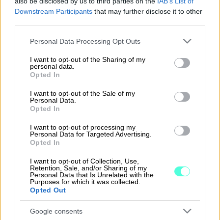
also be disclosed by us to third parties on the
IAB’s List of
Downstream Participants
that may further disclose it to other
third parties.
Please note that this website/app uses one or more Google
Personal Data Processing Opt Outs
services and may gather and store information including but
Yrittäjän taloushallinnon ja
not limited to your visit or usage behaviour. You may click to
I want to opt-out of the Sharing of my
kirjanpidon ohjelmisto
personal data.
grant or deny consent to Google and its third-party tags to
Opted In
use your data for below specified purposes in below Google
Yksinkertaista taloushallinnon rutiineja ja
consent section.
I want to opt-out of the Sale of my
Personal Data.
käytä aikasi paremmin. Aloitus nyt
Opted In
maksutta rajoitetun ajan!
I want to opt-out of processing my
Personal Data for Targeted Advertising.
Tutustu Procountoriin
Opted In
I want to opt-out of Collection, Use,
Retention, Sale, and/or Sharing of my
Personal Data that Is Unrelated with the
Purposes for which it was collected.
Opted Out
Takaisin etusivulle
Google consents