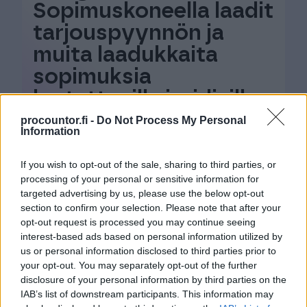
Sopimuskoneella laadit
tarjouspyynnön ja
muita laadukkaita
sopimuksia
luotettavilla juridisilla
sisällöillä
procountor.fi -
Do Not Process My Personal
Information
Helppokäyttöinen sopimisen palvelu,
If you wish to opt-out of the sale, sharing to third parties, or
josta löydät kaikki tärkeimmät
processing of your personal or sensitive information for
targeted advertising by us, please use the below opt-out
yritystoimintaan liittyvät asiakirjamallit
section to confirm your selection. Please note that after your
aina juristien laatimilla ja auditoimilla
opt-out request is processed you may continue seeing
sisällöillä.
interest-based ads based on personal information utilized by
us or personal information disclosed to third parties prior to
your opt-out. You may separately opt-out of the further
Tutustu Finago Sopimuskoneeseen
disclosure of your personal information by third parties on the
IAB’s list of downstream participants. This information may