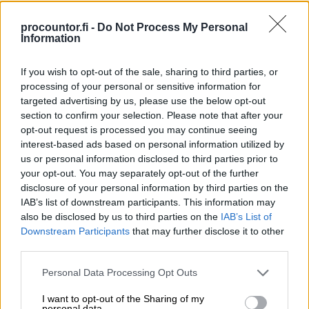
kanssa
procountor.fi -
Do Not Process My Personal
Information
Sopii yritysmuodosta ja -koosta
riippumatta
If you wish to opt-out of the sale, sharing to third parties, or
processing of your personal or sensitive information for
Tutustu Finago Procountoriin
targeted advertising by us, please use the below opt-out
section to confirm your selection. Please note that after your
opt-out request is processed you may continue seeing
interest-based ads based on personal information utilized by
us or personal information disclosed to third parties prior to
your opt-out. You may separately opt-out of the further
disclosure of your personal information by third parties on the
Yrittäjän taloushallinnon ja
IAB’s list of downstream participants. This information may
kirjanpidon ohjelmisto
also be disclosed by us to third parties on the
IAB’s List of
Downstream Participants
that may further disclose it to other
Yksinkertaista taloushallinnon rutiineja ja
third parties.
käytä aikasi paremmin. Aloitus nyt
Please note that this website/app uses one or more Google
Personal Data Processing Opt Outs
maksutta rajoitetun ajan!
services and may gather and store information including but
not limited to your visit or usage behaviour. You may click to
I want to opt-out of the Sharing of my
personal data.