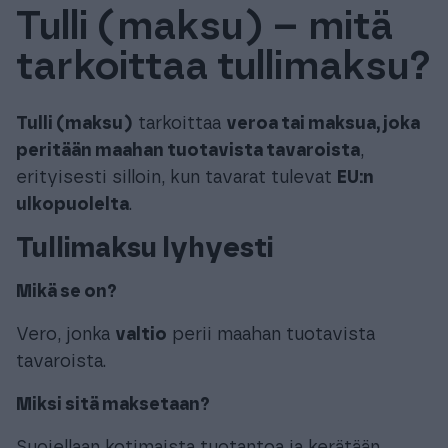
Tulli (maksu) – mitä
Tuki & Koulutus
tarkoittaa tullimaksu?
Meistä & Ajankohtaista
Tulli (maksu)
tarkoittaa
veroa tai maksua, joka
peritään maahan tuotavista tavaroista
,
erityisesti silloin, kun tavarat tulevat
EU:n
ulkopuolelta
.
Tilaa Procountor
Tullimaksu lyhyesti
Kokeile maksutta
Mikä se on?
Vero, jonka
valtio
perii maahan tuotavista
Kirjaudu
tavaroista.
Miksi sitä maksetaan?