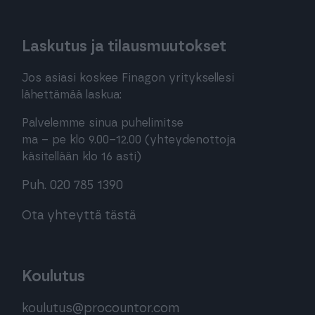
Laskutus ja tilausmuutokset
Jos asiasi koskee Finagon yrityksellesi
lähettämää laskua:
Palvelemme sinua puhelimitse
ma – pe klo 9.00–12.00 (yhteydenottoja
käsitellään klo 16 asti)
Puh. 020 785 1390
Ota yhteyttä tästä
Koulutus
koulutus@procountor.com