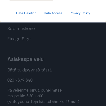
Procountor
Data Deletion
Data Access
Privacy Policy
Procountor Solo
Sopimuskone
Finago Sign
Asiakaspalvelu
Jätä tukipyyntö tästä
020 7879 840
Palvelemme sinua puhelimitse:
ma-pe klo 8:30-12:00
(yhteydenottoja käsitellään klo 16 asti)