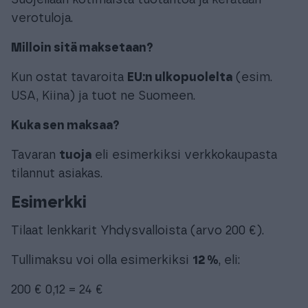
Suojellaan kotimaista tuotantoa ja kerätään
verotuloja.
Milloin sitä maksetaan?
Kun ostat tavaroita
EU:n ulkopuolelta
(esim.
USA, Kiina) ja tuot ne Suomeen.
Kuka sen maksaa?
Tavaran
tuoja
eli esimerkiksi verkkokaupasta
tilannut asiakas.
Esimerkki
Tilaat lenkkarit Yhdysvalloista (arvo 200 €).
Tullimaksu voi olla esimerkiksi
12 %
, eli:
200 € 0,12 = 24 €