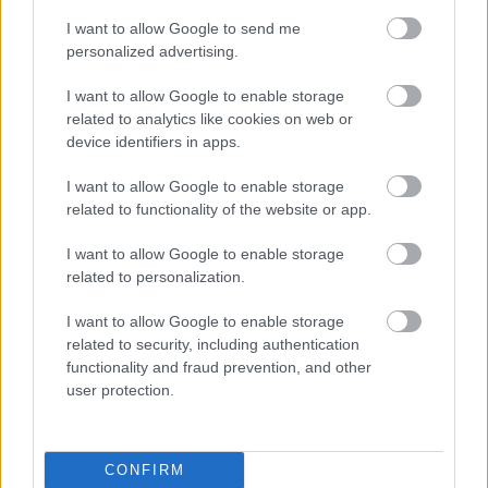
Sopimuskone
I want to allow Google to send me
personalized advertising.
Finago Sign
I want to allow Google to enable storage
Procountor Tallennus
related to analytics like cookies on web or
device identifiers in apps.
Procountor Toiminnanohjaus
I want to allow Google to enable storage
related to functionality of the website or app.
Tutustu ohjelmistoihin
I want to allow Google to enable storage
related to personalization.
Tutustu Procountoriin
I want to allow Google to enable storage
Tutustu Procountor Soloon
related to security, including authentication
functionality and fraud prevention, and other
Kokeile Sopimuskonetta
user protection.
CONFIRM
Kirjaudu ohjelmistoihin