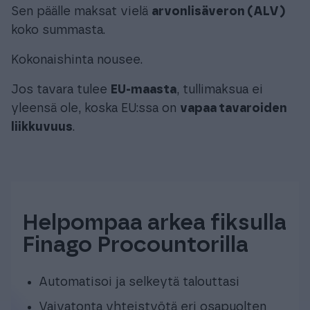
Sen päälle maksat vielä
arvonlisäveron (ALV)
koko summasta.
Kokonaishinta nousee.
Jos tavara tulee
EU-maasta
, tullimaksua ei
yleensä ole, koska EU:ssa on
vapaa tavaroiden
liikkuvuus
.
Helpompaa arkea fiksulla
Finago Procountorilla
Automatisoi ja selkeytä talouttasi
Vaivatonta yhteistyötä eri osapuolten