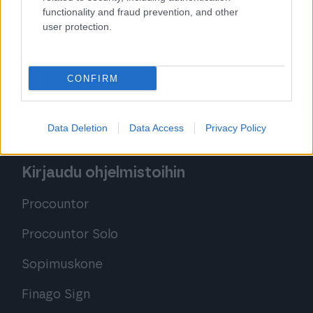
functionality and fraud prevention, and other
Tutustu ohjelmistoihin
user protection.
Tutustu Procountoriin
CONFIRM
Tutustu Procountor Soloon
Kokeile Sopimuskonetta
Data Deletion
Data Access
Privacy Policy
Kirjaudu ohjelmistoihin
Procountor
Procountor Solo
Sopimuskone
Finago Sign