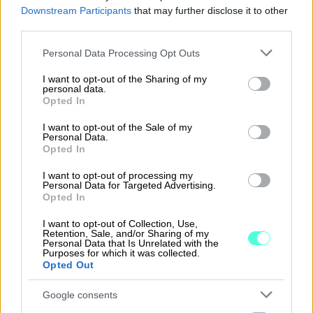
Downstream Participants
that may further disclose it to other
third parties.
Please note that this website/app uses one or more Google
Personal Data Processing Opt Outs
Yrittäjän taloushallinnon ja
services and may gather and store information including but
not limited to your visit or usage behaviour. You may click to
I want to opt-out of the Sharing of my
kirjanpidon ohjelmisto
personal data.
grant or deny consent to Google and its third-party tags to
Opted In
use your data for below specified purposes in below Google
Yksinkertaista taloushallinnon rutiineja ja
consent section.
I want to opt-out of the Sale of my
käytä aikasi paremmin. Aloitus nyt
Personal Data.
Opted In
maksutta rajoitetun ajan!
I want to opt-out of processing my
Personal Data for Targeted Advertising.
Tutustu Procountoriin
Opted In
I want to opt-out of Collection, Use,
Retention, Sale, and/or Sharing of my
Personal Data that Is Unrelated with the
Purposes for which it was collected.
Opted Out
Takaisin etusivulle
Google consents