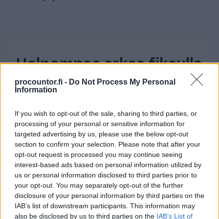
Helpompaa arkea fiksulla
Finago Procountorilla
procountor.fi -
Do Not Process My Personal
Information
Automatisoi ja selkeytä talouttasi
If you wish to opt-out of the sale, sharing to third parties, or
Vaivatonta yhteistyötä eri osapuolten
processing of your personal or sensitive information for
targeted advertising by us, please use the below opt-out
kanssa
section to confirm your selection. Please note that after your
opt-out request is processed you may continue seeing
Sopii yritysmuodosta ja -koosta
interest-based ads based on personal information utilized by
riippumatta
us or personal information disclosed to third parties prior to
your opt-out. You may separately opt-out of the further
Tutustu Finago Procountoriin
disclosure of your personal information by third parties on the
IAB’s list of downstream participants. This information may
also be disclosed by us to third parties on the
IAB’s List of