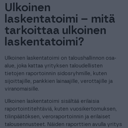
Ulkoinen
Tuki & Koulutus
laskentatoimi – mitä
Meistä & Ajankohtaista
tarkoittaa ulkoinen
laskentatoimi?
Ulkoinen laskentatoimi on taloushallinnon osa-
Tilaa Procountor
alue, joka kattaa yrityksen taloudellisten
tietojen raportoinnin sidosryhmille, kuten
sijoittajille, pankkien lainaajille, verottajille ja
Kokeile maksutta
viranomaisille.
Kirjaudu
Ulkoinen laskentatoimi sisältää erilaisia
raportointitehtäviä, kuten vuosikertomuksen,
tilinpäätöksen, veroraportoinnin ja erilaiset
talousennusteet. Näiden raporttien avulla yritys