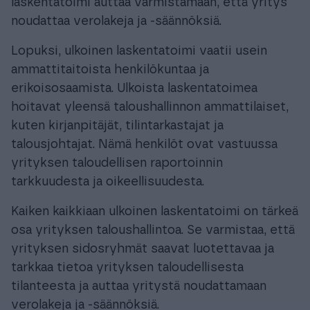
laskentatoimi auttaa varmistamaan, että yritys
noudattaa verolakeja ja -säännöksiä.
Lopuksi, ulkoinen laskentatoimi vaatii usein
ammattitaitoista henkilökuntaa ja
erikoisosaamista. Ulkoista laskentatoimea
hoitavat yleensä taloushallinnon ammattilaiset,
kuten kirjanpitäjät, tilintarkastajat ja
talousjohtajat. Nämä henkilöt ovat vastuussa
yrityksen taloudellisen raportoinnin
tarkkuudesta ja oikeellisuudesta.
Kaiken kaikkiaan ulkoinen laskentatoimi on tärkeä
osa yrityksen taloushallintoa. Se varmistaa, että
yrityksen sidosryhmät saavat luotettavaa ja
tarkkaa tietoa yrityksen taloudellisesta
tilanteesta ja auttaa yritystä noudattamaan
verolakeja ja -säännöksiä.