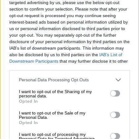
Yrittäjän taloushallinnon ja
targeted advertising by us, please use the below opt-out
section to confirm your selection. Please note that after your
kirjanpidon ohjelmisto
opt-out request is processed you may continue seeing
interest-based ads based on personal information utilized by
Yksinkertaista taloushallinnon rutiineja ja
us or personal information disclosed to third parties prior to
käytä aikasi paremmin. Aloitus nyt
your opt-out. You may separately opt-out of the further
maksutta rajoitetun ajan!
disclosure of your personal information by third parties on the
IAB’s list of downstream participants. This information may
also be disclosed by us to third parties on the
IAB’s List of
Tutustu Procountoriin
Downstream Participants
that may further disclose it to other
third parties.
Please note that this website/app uses one or more Google
Personal Data Processing Opt Outs
services and may gather and store information including but
not limited to your visit or usage behaviour. You may click to
I want to opt-out of the Sharing of my
personal data.
grant or deny consent to Google and its third-party tags to
Takaisin etusivulle
Opted In
use your data for below specified purposes in below Google
consent section.
I want to opt-out of the Sale of my
Personal Data.
Opted In
I want to opt-out of processing my
Personal Data for Targeted Advertising.