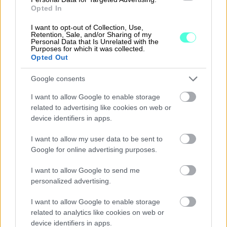
Opted In
Ratkaisut
I want to opt-out of Collection, Use,
Retention, Sale, and/or Sharing of my
Personal Data that Is Unrelated with the
Procountor
Purposes for which it was collected.
Opted Out
Procountor Solo
Google consents
Sopimuskone
I want to allow Google to enable storage
related to advertising like cookies on web or
Finago Sign
device identifiers in apps.
Procountor Tallennus
I want to allow my user data to be sent to
Google for online advertising purposes.
Procountor Toiminnanohjaus
I want to allow Google to send me
personalized advertising.
Tutustu ohjelmistoihin
I want to allow Google to enable storage
related to analytics like cookies on web or
Tutustu Procountoriin
device identifiers in apps.