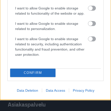
Tutustu Procountor Soloon
I want to allow Google to enable storage
related to functionality of the website or app.
Kokeile Sopimuskonetta
I want to allow Google to enable storage
related to personalization.
I want to allow Google to enable storage
Kirjaudu ohjelmistoihin
related to security, including authentication
functionality and fraud prevention, and other
Procountor
user protection.
Procountor Solo
Sopimuskone
CONFIRM
Finago Sign
Data Deletion
Data Access
Privacy Policy
Asiakaspalvelu