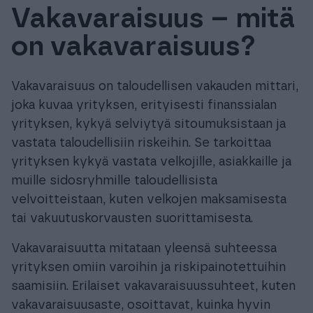
Vakavaraisuus – mitä
Tuki & Koulutus
on vakavaraisuus?
Meistä & Ajankohtaista
Vakavaraisuus on taloudellisen vakauden mittari,
joka kuvaa yrityksen, erityisesti finanssialan
yrityksen, kykyä selviytyä sitoumuksistaan ja
vastata taloudellisiin riskeihin. Se tarkoittaa
Tilaa Procountor
yrityksen kykyä vastata velkojille, asiakkaille ja
muille sidosryhmille taloudellisista
velvoitteistaan, kuten velkojen maksamisesta
Kokeile maksutta
tai vakuutuskorvausten suorittamisesta.
Kirjaudu
Vakavaraisuutta mitataan yleensä suhteessa
yrityksen omiin varoihin ja riskipainotettuihin
saamisiin. Erilaiset vakavaraisuussuhteet, kuten
vakavaraisuusaste, osoittavat, kuinka hyvin