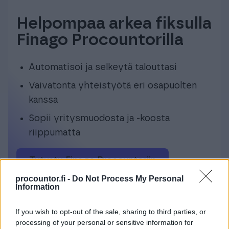
Helpompaa arkea fiksulla
Finago Procountorilla
Automatisoi ja selkeytä talouttasi
Vaivatonta yhteistyötä eri osapuolten
kanssa
Sopii yritysmuodosta ja -koosta
riippumatta
Tutustu Finago Procountoriin
procountor.fi -
Do Not Process My Personal
Information
If you wish to opt-out of the sale, sharing to third parties, or
processing of your personal or sensitive information for