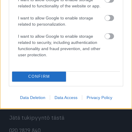
Kokeile Sopimuskonetta
related to functionality of the website or app.
I want to allow Google to enable storage
related to personalization.
Kirjaudu ohjelmistoihin
I want to allow Google to enable storage
Procountor
related to security, including authentication
functionality and fraud prevention, and other
Procountor Solo
user protection.
Sopimuskone
CONFIRM
Finago Sign
Data Deletion
Data Access
Privacy Policy
Asiakaspalvelu
Jätä tukipyyntö tästä
020 7879 840