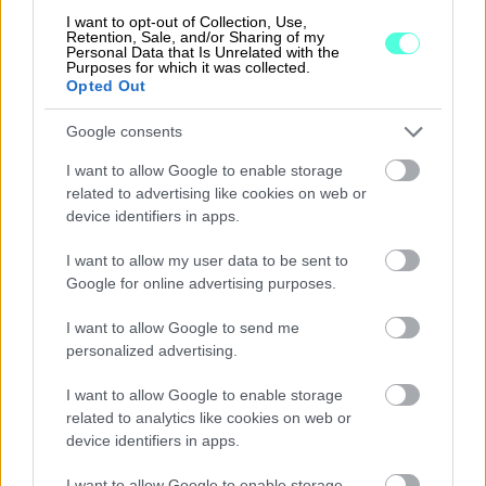
I want to opt-out of Collection, Use,
Procountor
Retention, Sale, and/or Sharing of my
Personal Data that Is Unrelated with the
Purposes for which it was collected.
Procountor Solo
Opted Out
Sopimuskone
Google consents
Finago Sign
I want to allow Google to enable storage
related to advertising like cookies on web or
Procountor Tallennus
device identifiers in apps.
Procountor Toiminnanohjaus
I want to allow my user data to be sent to
Google for online advertising purposes.
I want to allow Google to send me
Tutustu ohjelmistoihin
personalized advertising.
I want to allow Google to enable storage
Tutustu Procountoriin
related to analytics like cookies on web or
device identifiers in apps.
Tutustu Procountor Soloon
I want to allow Google to enable storage