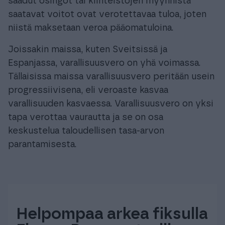
saadut osingot tai kiinteistöjen myynnistä
saatavat voitot ovat verotettavaa tuloa, joten
niistä maksetaan veroa pääomatuloina.
Joissakin maissa, kuten Sveitsissä ja
Espanjassa, varallisuusvero on yhä voimassa.
Tällaisissa maissa varallisuusvero peritään usein
progressiivisena, eli veroaste kasvaa
varallisuuden kasvaessa. Varallisuusvero on yksi
tapa verottaa vaurautta ja se on osa
keskustelua taloudellisen tasa-arvon
parantamisesta.
Helpompaa arkea fiksulla