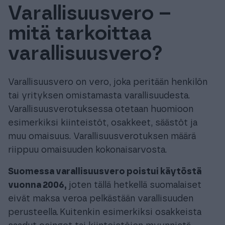
Varallisuusvero –
Tuki & Koulutus
mitä tarkoittaa
Meistä & Ajankohtaista
varallisuusvero?
Varallisuusvero on vero, joka peritään henkilön
tai yrityksen omistamasta varallisuudesta.
Varallisuusverotuksessa otetaan huomioon
Tilaa Procountor
esimerkiksi kiinteistöt, osakkeet, säästöt ja
muu omaisuus. Varallisuusverotuksen määrä
Kokeile maksutta
riippuu omaisuuden kokonaisarvosta.
Suomessa varallisuusvero poistui käytöstä
Kirjaudu
vuonna 2006,
joten tällä hetkellä suomalaiset
eivät maksa veroa pelkästään varallisuuden
perusteella.
Kuitenkin esimerkiksi osakkeista