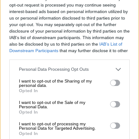
Yksinkertaista taloushallinnon rutiineja ja
opt-out request is processed you may continue seeing
käytä aikasi paremmin. Aloitus nyt
interest-based ads based on personal information utilized by
us or personal information disclosed to third parties prior to
maksutta rajoitetun ajan!
your opt-out. You may separately opt-out of the further
disclosure of your personal information by third parties on the
Tutustu Procountoriin
IAB’s list of downstream participants. This information may
also be disclosed by us to third parties on the
IAB’s List of
Downstream Participants
that may further disclose it to other
third parties.
Please note that this website/app uses one or more Google
Personal Data Processing Opt Outs
services and may gather and store information including but
Takaisin etusivulle
not limited to your visit or usage behaviour. You may click to
I want to opt-out of the Sharing of my
personal data.
grant or deny consent to Google and its third-party tags to
Opted In
use your data for below specified purposes in below Google
consent section.
I want to opt-out of the Sale of my
Personal Data.
Opted In
I want to opt-out of processing my
Personal Data for Targeted Advertising.
Ratkaisut
Opted In