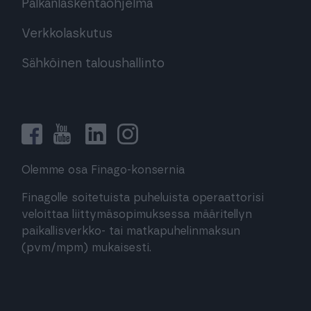
Palkanlaskentaohjelma
Verkkolaskutus
Sähköinen taloushallinto
Olemme osa Finago-konsernia
Finagolle soitetuista puheluista operaattorisi
veloittaa liittymäsopimuksessa määritellyn
paikallisverkko- tai matkapuhelinmaksun
(pvm/mpm) mukaisesti.