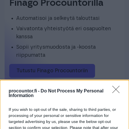
Finago Procountorilla
Automatisoi ja selkeytä talouttasi
Vaivatonta yhteistyötä eri osapuolten
kanssa
Sopii yritysmuodosta ja -koosta
riippumatta
Tutustu Finago Procountoriin
procountor.fi -
Do Not Process My Personal
Information
If you wish to opt-out of the sale, sharing to third parties, or
Yrittäjän taloushallinnon ja
processing of your personal or sensitive information for
kirjanpidon ohjelmisto
targeted advertising by us, please use the below opt-out
section to confirm your selection. Please note that after your