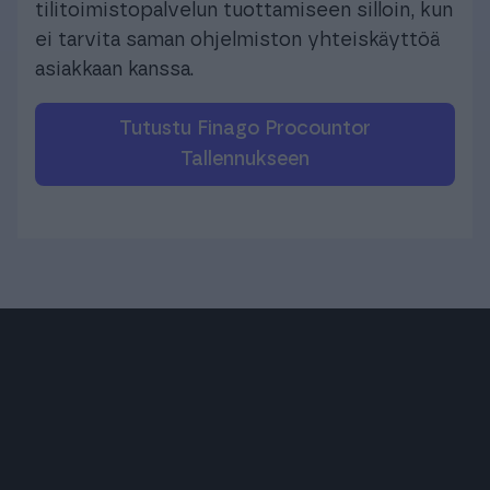
tilitoimistopalvelun tuottamiseen silloin, kun
ei tarvita saman ohjelmiston yhteiskäyttöä
asiakkaan kanssa.
Tutustu Finago Procountor
Tallennukseen