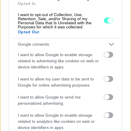
lomakkeella
Opted In
I want to opt-out of Collection, Use,
Retention, Sale, and/or Sharing of my
Personal Data that Is Unrelated with the
Purposes for which it was collected.
Opted Out
Finago Procountor-
Google consents
tuoteperheestä ratkaisut
I want to allow Google to enable storage
Tikonin jälkeen
related to advertising like cookies on web or
device identifiers in apps.
I want to allow my user data to be sent to
Google for online advertising purposes.
I want to allow Google to send me
personalized advertising.
Finago Procountor
I want to allow Google to enable storage
related to analytics like cookies on web or
Yhteiskäyttöön asiakkaan kanssa
device identifiers in apps.