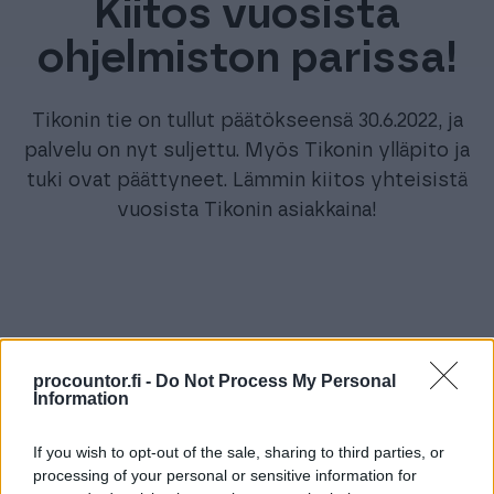
Kiitos vuosista
ohjelmiston parissa!
Tikonin tie on tullut päätökseensä 30.6.2022, ja
palvelu on nyt suljettu. Myös Tikonin ylläpito ja
tuki ovat päättyneet. Lämmin kiitos yhteisistä
vuosista Tikonin asiakkaina!
procountor.fi -
Do Not Process My Personal
Information
Kysymyksiä Tikonin
If you wish to opt-out of the sale, sharing to third parties, or
laskuista?
processing of your personal or sensitive information for