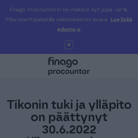
Finago Procountorin kk-maksut nyt jopa -40 %.
Pika-starttipaketilla veloitukseton avaus.
Lue lisää
edusta →
Tikonin tuki ja ylläpito
on päättynyt
30.6.2022