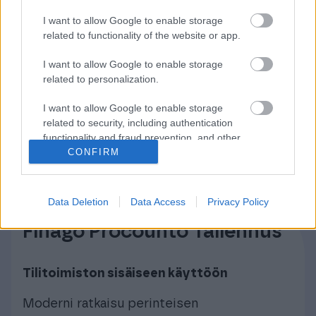
Kattava, reaaliaikainen taloushallinto-
I want to allow Google to enable storage
ohjelmisto, joka on helppo yhdistää muihin
related to functionality of the website or app.
ohjelmistoihin. Sopii yhteiskäyttöön
I want to allow Google to enable storage
asiakkaan kanssa
related to personalization.
I want to allow Google to enable storage
Tutustu Finago Procountoriin
related to security, including authentication
functionality and fraud prevention, and other
user protection.
CONFIRM
Data Deletion
Data Access
Privacy Policy
Finago Procounto Tallennus
Tilitoimiston sisäiseen käyttöön
Moderni ratkaisu perinteisen