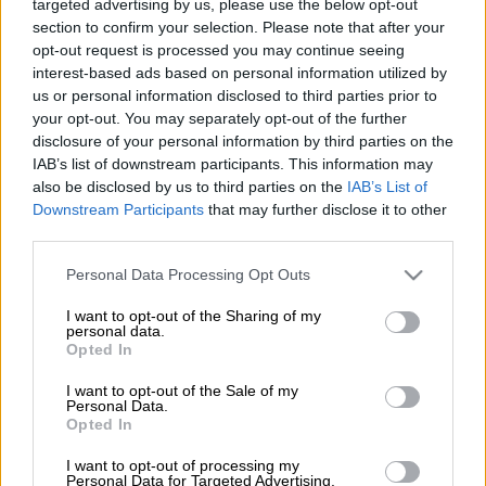
targeted advertising by us, please use the below opt-out
section to confirm your selection. Please note that after your
Tikonin laskuihin liittyvissä kysymyksissä voit
opt-out request is processed you may continue seeing
olla yhteydesä laskutukseen
interest-based ads based on personal information utilized by
osoitteessa
laskutus@finago.com
tai
us or personal information disclosed to third parties prior to
soittamalla
020 785 1390
(ma – pe 9:00–12:00).
your opt-out. You may separately opt-out of the further
disclosure of your personal information by third parties on the
IAB’s list of downstream participants. This information may
also be disclosed by us to third parties on the
IAB’s List of
Downstream Participants
that may further disclose it to other
Ota yhteyttä myyntiimme
third parties.
Please note that this website/app uses one or more Google
Personal Data Processing Opt Outs
services and may gather and store information including but
Myyntiin liittyvissä asioissa voit olla
not limited to your visit or usage behaviour. You may click to
I want to opt-out of the Sharing of my
yhteydessä myyntiimme. He palvelevat sinua
personal data.
grant or deny consent to Google and its third-party tags to
Opted In
sähköpostitse
use your data for below specified purposes in below Google
osoitteessa
myynti@finago.com
tai
consent section.
I want to opt-out of the Sale of my
Personal Data.
soittamalla
020 7879 830
(ma-pe 9:00 – 12.00).
Opted In
Tai voit jättääyhteydenottopyynnön
I want to opt-out of processing my
Personal Data for Targeted Advertising.