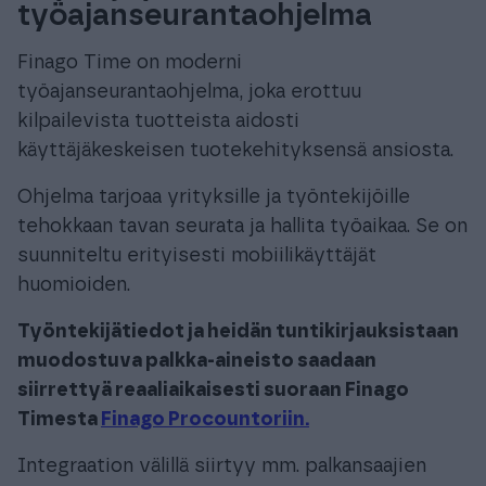
työajanseurantaohjelma
Finago Time on moderni
työajanseurantaohjelma, joka erottuu
kilpailevista tuotteista aidosti
käyttäjäkeskeisen tuotekehityksensä ansiosta.
Ohjelma tarjoaa yrityksille ja työntekijöille
tehokkaan tavan seurata ja hallita työaikaa. Se on
suunniteltu erityisesti mobiilikäyttäjät
huomioiden.
Työntekijätiedot ja heidän tuntikirjauksistaan
muodostuva palkka-aineisto saadaan
siirrettyä reaaliaikaisesti suoraan Finago
Timesta
Finago Procountoriin.
Integraation välillä siirtyy mm. palkansaajien