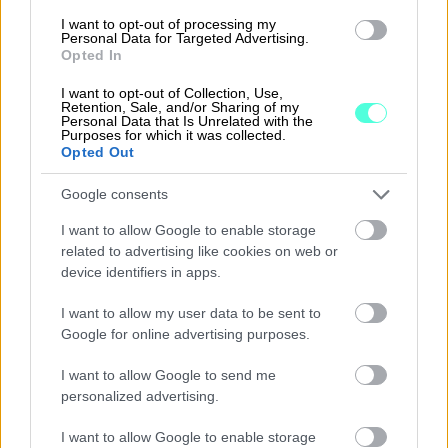
Työkohde- tai projektikohtainen kirjaus
I want to opt-out of processing my
Personal Data for Targeted Advertising.
Poissaolo- ja lomahakemusten teko,
Opted In
muokkaus ja poisto
I want to opt-out of Collection, Use,
Retention, Sale, and/or Sharing of my
Liukumien ja vuosilomapäivien seuranta
Personal Data that Is Unrelated with the
Purposes for which it was collected.
Opted Out
Google consents
I want to allow Google to enable storage
Hallintokäyttäjälle/Esihenkilöll
related to advertising like cookies on web or
e
device identifiers in apps.
Hallintokäyttäjän toiminnallisuudet web-
I want to allow my user data to be sent to
Google for online advertising purposes.
sovelluksessa:
I want to allow Google to send me
Työaikakirjausten hyväksyntä ja muokkaus
personalized advertising.
Poissaolo- ja lomahakemusten hyväksyntä ja
I want to allow Google to enable storage