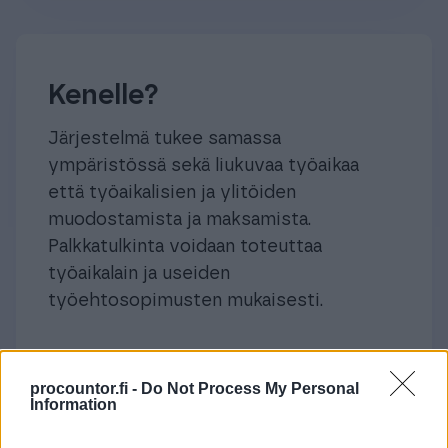
Kenelle?
Järjestelmä tukee samassa
ympäristössä sekä liukuvaa työaikaa
että työaikalisien ja ylitöiden
muodostamista ja maksamista.
Palkkatulkinta voidaan toteuttaa
työaikalain ja useiden
työehtosopimusten mukaisesti.
procountor.fi -
Do Not Process My Personal
Information