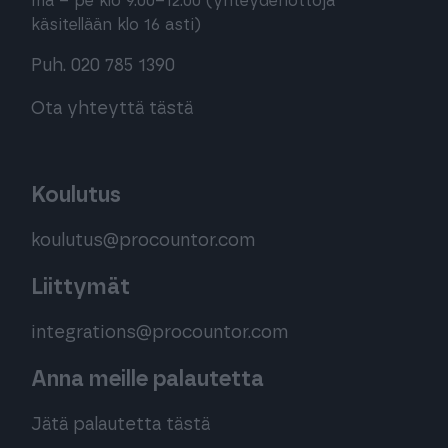
ma – pe klo 9.00–12.00 (yhteydenottoja
käsitellään klo 16 asti)
Puh. 020 785 1390
Ota yhteyttä tästä
Koulutus
koulutus@procountor.com
Liittymät
integrations@procountor.com
Anna meille palautetta
Jätä palautetta tästä