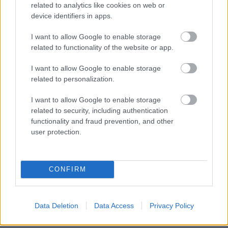
muokkaus
related to analytics like cookies on web or
device identifiers in apps.
Tunti- ja palkka-aineiston muodostus ja lataus
Taustamääritysten hallinta
I want to allow Google to enable storage
related to functionality of the website or app.
Työntekijä- ja työkohdetietojen hallinta
I want to allow Google to enable storage
related to personalization.
I want to allow Google to enable storage
related to security, including authentication
functionality and fraud prevention, and other
user protection.
CONFIRM
Data Deletion
Data Access
Privacy Policy