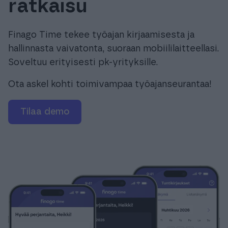
ratkaisu
Tuki & Koulutus
Finago Time tekee työajan kirjaamisesta ja
Meistä & Ajankohtaista
hallinnasta vaivatonta, suoraan mobiililaitteellasi.
Soveltuu erityisesti pk-yrityksille.
Ota askel kohti toimivampaa työajanseurantaa!
Tilaa demo
Tilaa Procountor
Kokeile maksutta
Kirjaudu