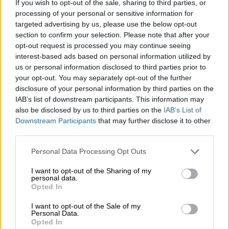
If you wish to opt-out of the sale, sharing to third parties, or
processing of your personal or sensitive information for
targeted advertising by us, please use the below opt-out
section to confirm your selection. Please note that after your
opt-out request is processed you may continue seeing
interest-based ads based on personal information utilized by
us or personal information disclosed to third parties prior to
your opt-out. You may separately opt-out of the further
disclosure of your personal information by third parties on the
IAB’s list of downstream participants. This information may
also be disclosed by us to third parties on the
IAB’s List of
Downstream Participants
that may further disclose it to other
third parties.
Työntekijälle
Please note that this website/app uses one or more Google
Personal Data Processing Opt Outs
services and may gather and store information including but
Mobiilisovelluksen työntekijätoiminnot
:
not limited to your visit or usage behaviour. You may click to
I want to opt-out of the Sharing of my
personal data.
grant or deny consent to Google and its third-party tags to
Opted In
Työajan kirjaus, muokkaus ja poisto
use your data for below specified purposes in below Google
consent section.
Kirjaaminen kestolla, alku- ja loppuajalla tai
I want to opt-out of the Sale of my
Personal Data.
leimaamalla
Opted In