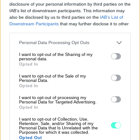
disclosure of your personal information by third parties on the
Procountor Tallennus
IAB’s list of downstream participants. This information may
also be disclosed by us to third parties on the
IAB’s List of
Procountor Toiminnanohjaus
Downstream Participants
that may further disclose it to other
third parties.
Please note that this website/app uses one or more Google
Personal Data Processing Opt Outs
Tutustu ohjelmistoihin
services and may gather and store information including but
not limited to your visit or usage behaviour. You may click to
I want to opt-out of the Sharing of my
personal data.
grant or deny consent to Google and its third-party tags to
Tutustu Procountoriin
Opted In
use your data for below specified purposes in below Google
consent section.
Tutustu Procountor Soloon
I want to opt-out of the Sale of my
Personal Data.
Opted In
Kokeile Sopimuskonetta
I want to opt-out of processing my
Personal Data for Targeted Advertising.
Opted In
Kirjaudu ohjelmistoihin
I want to opt-out of Collection, Use,
Retention, Sale, and/or Sharing of my
Personal Data that Is Unrelated with the
Procountor
Purposes for which it was collected.
Opted Out