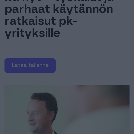
Tuki & Koulutus
parhaat käytännön
ratkaisut pk-
Meistä & Ajankohtaista
yrityksille
Lataa tallenne
Tilaa Procountor
Kokeile maksutta
Kirjaudu