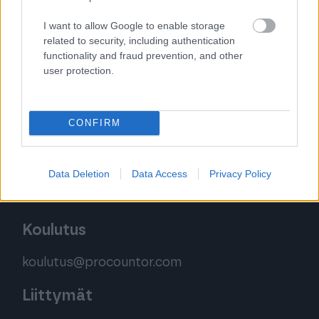
I want to allow Google to enable storage
Jos asiasi koskee Finagon yrityksellesi
related to security, including authentication
lähettämää laskua:
functionality and fraud prevention, and other
user protection.
Palvelemme sinua puhelimitse
ma – pe klo 9.00–12.00 (yhteydenottoja
käsitellään klo 16 asti)
CONFIRM
Puh. 020 785 1390
Ota yhteyttä tästä
Data Deletion
Data Access
Privacy Policy
Koulutus
koulutus@procountor.com
Liittymät