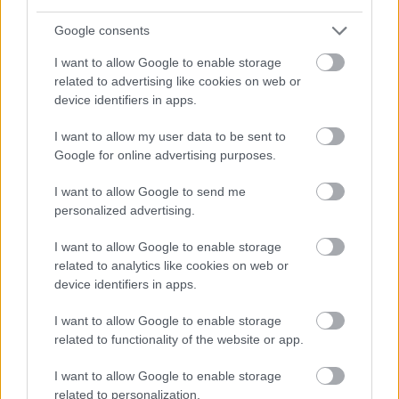
Procountor Solo
Google consents
Sopimuskone
I want to allow Google to enable storage
related to advertising like cookies on web or
Finago Sign
device identifiers in apps.
I want to allow my user data to be sent to
Google for online advertising purposes.
Asiakaspalvelu
I want to allow Google to send me
Jätä tukipyyntö tästä
personalized advertising.
020 7879 840
I want to allow Google to enable storage
related to analytics like cookies on web or
Palvelemme sinua puhelimitse:
device identifiers in apps.
ma-pe klo 8:30-12:00
I want to allow Google to enable storage
(yhteydenottoja käsitellään klo 16 asti)
related to functionality of the website or app.
I want to allow Google to enable storage
Laskutus ja tilausmuutokset
related to personalization.