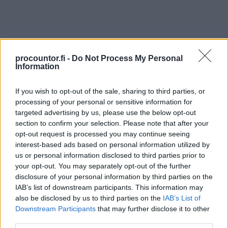
procountor.fi -
Do Not Process My Personal
Information
Viimeisimmät:
If you wish to opt-out of the sale, sharing to third parties, or
processing of your personal or sensitive information for
targeted advertising by us, please use the below opt-out
section to confirm your selection. Please note that after your
Finagon yrityslainan kilpailutuspalvelu
opt-out request is processed you may continue seeing
tukee pk-yritysten kasvua – reaaliaikainen
interest-based ads based on personal information utilized by
us or personal information disclosed to third parties prior to
talousdata nopeuttaa rahoituspäätöksiä
your opt-out. You may separately opt-out of the further
disclosure of your personal information by third parties on the
IAB’s list of downstream participants. This information may
Finagon vastuullisuus 2025 – ihmiset,
also be disclosed by us to third parties on the
IAB’s List of
Downstream Participants
that may further disclose it to other
tietoturva ja toimitusketju painopisteinä
third parties.