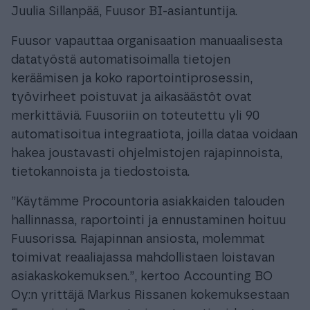
Juulia Sillanpää, Fuusor BI-asiantuntija.
Fuusor vapauttaa organisaation manuaalisesta
datatyöstä automatisoimalla tietojen
keräämisen ja koko raportointiprosessin,
työvirheet poistuvat ja aikasäästöt ovat
merkittäviä. Fuusoriin on toteutettu yli 90
automatisoitua integraatiota, joilla dataa voidaan
hakea joustavasti ohjelmistojen rajapinnoista,
tietokannoista ja tiedostoista.
”Käytämme Procountoria asiakkaiden talouden
hallinnassa, raportointi ja ennustaminen hoituu
Fuusorissa. Rajapinnan ansiosta, molemmat
toimivat reaaliajassa mahdollistaen loistavan
asiakaskokemuksen.”, kertoo Accounting BO
Oy:n yrittäjä Markus Rissanen kokemuksestaan