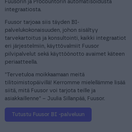
Fuusorin ja Procountorin automatisoidusta
integraatiosta.
Fuusor tarjoaa siis täyden BI-
palvelukokonaisuuden, johon sisältyy
tarvekartoitus ja konsultointi, kaikki integraatiot
eri järjestelmiin, käyttövalmiit Fuusor
pilvipalvelut sekä käyttöönotto avaimet käteen
periaatteella.
”Tervetuloa moikkaamaan meitä
tilitoimistopäivillä! Kerromme mielellämme lisää
siitä, mitä Fuusor voi tarjota teille ja
asiakkaillenne” – Juulia Sillanpää, Fuusor.
tutustu Fuusor BI -palveluun