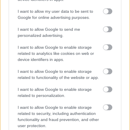
I want to allow my user data to be sent to
Tietoturva ei ole vaihtoehto –
Google for online advertising purposes.
Procountorissa kaksivaiheinen
I want to allow Google to send me
tunnistautuminen on jo arkea
personalized advertising.
I want to allow Google to enable storage
related to analytics like cookies on web or
device identifiers in apps.
I want to allow Google to enable storage
EDELLINEN
SEURAAVA
related to functionality of the website or app.
I want to allow Google to enable storage
related to personalization.
I want to allow Google to enable storage
related to security, including authentication
functionality and fraud prevention, and other
user protection.