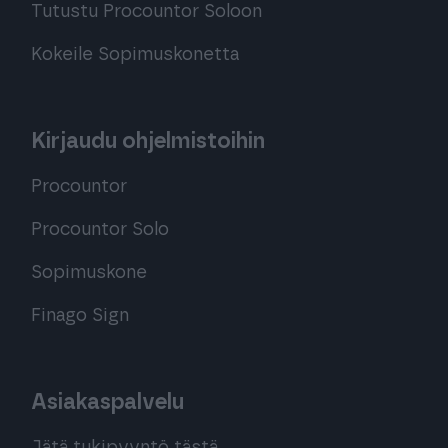
Tutustu Procountor Soloon
Kokeile Sopimuskonetta
Kirjaudu ohjelmistoihin
Procountor
Procountor Solo
Sopimuskone
Finago Sign
Asiakaspalvelu
Jätä tukipyyntö tästä