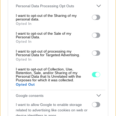
Please note that this website/app uses one or more Google
Personal Data Processing Opt Outs
services and may gather and store information including but
Lars Engbork on aloittanut Finago-
not limited to your visit or usage behaviour. You may click to
I want to opt-out of the Sharing of my
konsernin toimitusjohtajana
personal data.
grant or deny consent to Google and its third-party tags to
Opted In
use your data for below specified purposes in below Google
consent section.
I want to opt-out of the Sale of my
Personal Data.
Finagon ISO 27001 -sertifikaatin uudistus ­­­
Opted In
todistaa tietoturvalliset toiminta­tavat
I want to opt-out of processing my
Personal Data for Targeted Advertising.
Opted In
Taloushallinnon ammattilaisen vuosi,
I want to opt-out of Collection, Use,
Retention, Sale, and/or Sharing of my
kalenteri 2026
Personal Data that Is Unrelated with the
Purposes for which it was collected.
Opted Out
Procountor on nyt osa Finagoa, kun
Google consents
Pohjoismaiset ohjelmistoyritykset
I want to allow Google to enable storage
yhdistyvät
related to advertising like cookies on web or
device identifiers in apps.