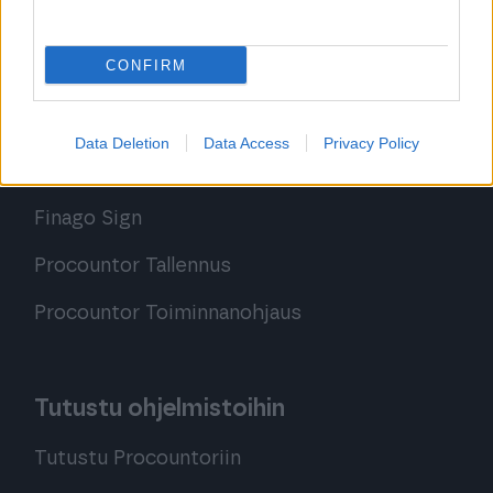
Ratkaisut
CONFIRM
Procountor
Procountor Solo
Data Deletion
Data Access
Privacy Policy
Sopimuskone
Finago Sign
Procountor Tallennus
Procountor Toiminnanohjaus
Tutustu ohjelmistoihin
Tutustu Procountoriin