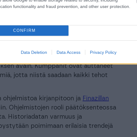
hallintoa. Wittedillä on liiketoimintaa
cation functionality and fraud prevention, and other user protection.
ssa ja Pohjois-Amerikassa.
än, mihin ohjaamme rajallisia
CONFIRM
isessa osassa, jotta pystymme tekemään
ulla olemme onnistuneet rakentamaan
Data Deletion
Data Access
Privacy Policy
konsernille, johon sisältyy tällä
tyksen avain. Kumppanit ovat auttaneet
iä, jotta niistä saadaan kaikki tehot
n ohjelmistoa kirjanpitoon ja
Finazillan
in. Ohjelmistojen rooli päätöksenteossa
a. Historiadatan varmuus ja
pystytään poimimaan erilaisia trendejä