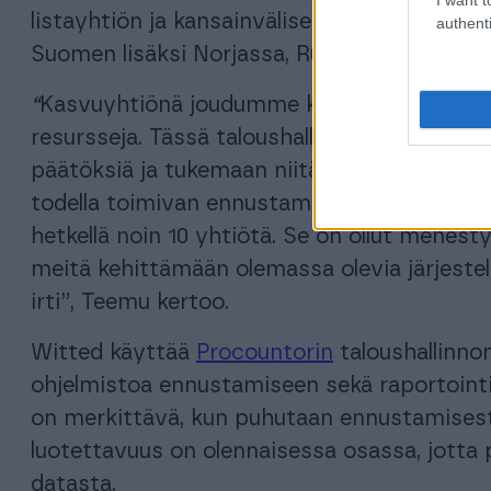
listayhtiön ja kansainvälisen yrityksen talous
authenti
Suomen lisäksi Norjassa, Ruotsissa, Tanska
“
Kasvuyhtiönä joudumme koko ajan miettimä
resursseja. Tässä taloushallinto on olenna
päätöksiä ja tukemaan niitä. Finazillan av
todella toimivan ennustamisen mallin meidän 
hetkellä noin 10 yhtiötä. Se on ollut menes
meitä kehittämään olemassa olevia järjestelm
irti”, Teemu kertoo.
Witted käyttää
Procountorin
taloushallinno
ohjelmistoa ennustamiseen sekä raportointi
on merkittävä, kun puhutaan ennustamisest
luotettavuus on olennaisessa osassa, jotta 
datasta.