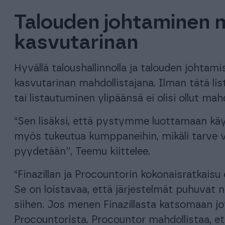
Talouden johtaminen 
kasvutarinan
Hyvällä taloushallinnolla ja talouden johtam
kasvutarinan mahdollistajana. Ilman tätä li
tai listautuminen ylipäänsä ei olisi ollut mahd
“Sen lisäksi, että pystymme luottamaan käyt
myös tukeutua kumppaneihin, mikäli tarve v
pyydetään”, Teemu kiittelee.
“Finazillan ja Procountorin kokonaisratkais
Se on loistavaa, että järjestelmät puhuvat n
siihen. Jos menen Finazillasta katsomaan jota
Procountorista. Procountor mahdollistaa, e