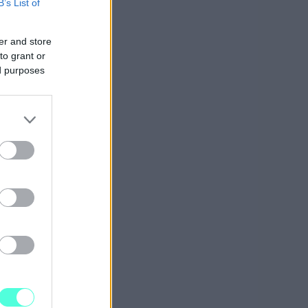
B’s List of
er and store
to grant or
ed purposes