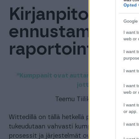
Opted 
Kirjanpito Proc
Google 
ennustaminen 
I want t
web or d
raportointi Fina
I want t
purpose
I want 
”Kumppanit ovat auttaneet meitä kehitt
jotta niistä saadaan k
I want t
web or d
Teemu Tiilikainen, toimitusj
I want t
or app.
Wittedillä on tällä hetkellä pieni inhouse tal
I want t
tukeudutaan vahvasti kumppaneihin kirjanpi
prosessit ja järjestelmät ovat olennaisess
I want t