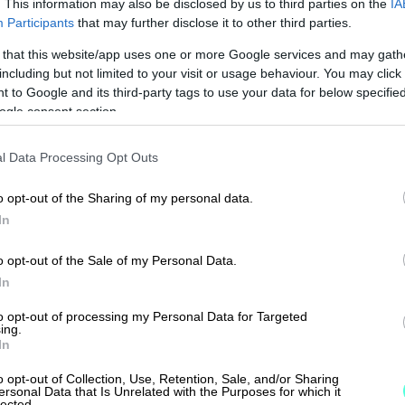
. This information may also be disclosed by us to third parties on the
IA
entamaan hyviä yrityksiä heille
Participants
that may further disclose it to other third parties.
ohtaja
Teemu Tiilikainen
.
 that this website/app uses one or more Google services and may gath
including but not limited to your visit or usage behaviour. You may click 
uriteetin kärjessä, niin me autetaan
 to Google and its third-party tags to use your data for below specifi
ogle consent section.
ovat itse kykeneväisiä tekemään
ennaisesti heidän liiketoimintaansa.
l Data Processing Opt Outs
transformaatiohankkeita, kuten
kkeita tai M&A-tapauksia, me autetaan
o opt-out of the Sharing of my personal data.
In
i maaliin”, Teemu jatkaa.
o opt-out of the Sale of my Personal Data.
ipaalu on listautuminen First North –
In
to opt-out of processing my Personal Data for Targeted
ing.
seitsemän vuotta yhtiön kyydissä
In
si meidän sarjatuplaajaksi. Eli aika
o opt-out of Collection, Use, Retention, Sale, and/or Sharing
ersonal Data that Is Unrelated with the Purposes for which it
lected.