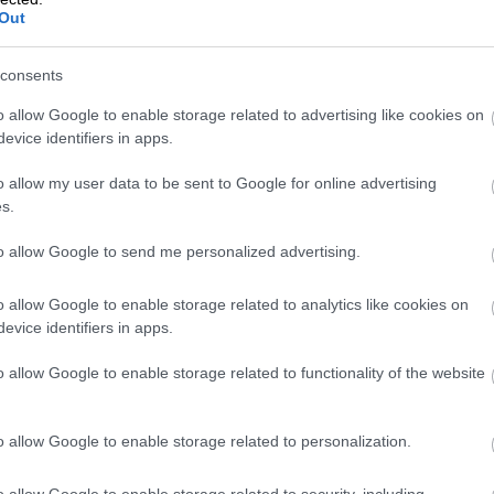
Out
ountorissa ja
consents
sekä
o allow Google to enable storage related to advertising like cookies on
evice identifiers in apps.
zillassa
o allow my user data to be sent to Google for online advertising
s.
to allow Google to send me personalized advertising.
ämään olemassa olevia järjestelmiä,
aikki tehot irti.”
o allow Google to enable storage related to analytics like cookies on
evice identifiers in apps.
ohtaja, Witted Finland Oy
o allow Google to enable storage related to functionality of the website
oushallinnon tiimi, joten yrityksessä
o allow Google to enable storage related to personalization.
don ja raportoinnin osalta. Toimivat
a osassa, jotta pystytään pyörittämään
o allow Google to enable storage related to security, including