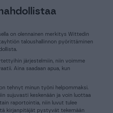
mahdollistaa
isella on olennainen merkitys Wittedin
stayhtiön taloushallinnon pyörittäminen
ollista.
ettyihin järjestelmiin, niin voimme
aatii. Aina saadaan apua, kun
u on tehnyt minun työni helpommaksi.
iin sujuvasti keskenään ja voin luottaa
in raportointia, niin luvut tulee
ttä kirjanpitäjät pystyvät tekemään