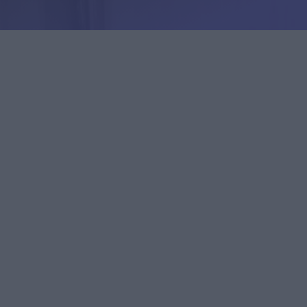
uroille ja
istyksille
Yrityksille
istyksille
Yrityksille