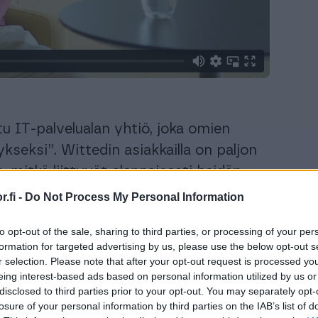
 IT-palvelualan yhtiö, joka omien
seksi”. Wittedin asiakkailla on paljon
a, mitkä liittyvät olennaisesti heidän
an unelmatiimin rakentamisessa näille
.fi -
Do Not Process My Personal Information
aan kyvykkyys johtaa
to opt-out of the sale, sharing to third parties, or processing of your per
eita ja saattamaan ne onnistuneesti
formation for targeted advertising by us, please use the below opt-out s
r selection. Please note that after your opt-out request is processed y
eing interest-based ads based on personal information utilized by us or
onsernin toimitusjohtajan
Harri Siepin
disclosed to third parties prior to your opt-out. You may separately opt-
losure of your personal information by third parties on the IAB’s list of
lisi itsellä kiva olla. Sen jälkeen