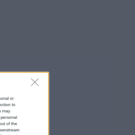
sonal or
ection to
ou may
 personal
out of the
 downstream