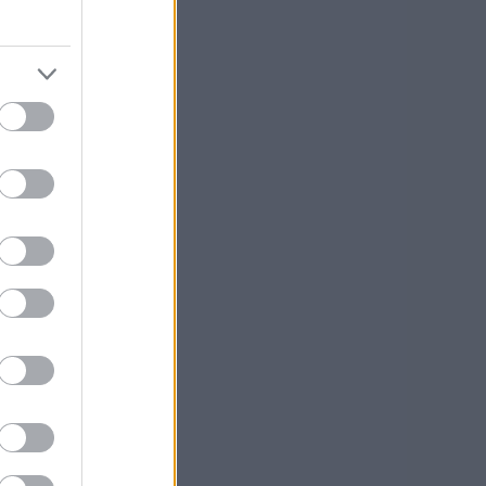
ussa
s
n
a