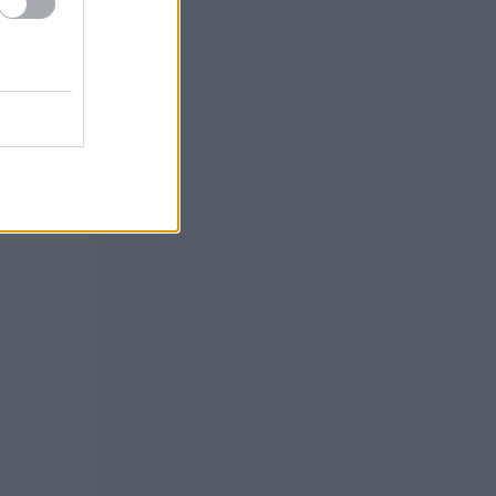
on
llisen
ien