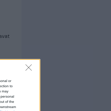
aavat
sonal or
ection to
ou may
 personal
out of the
 downstream