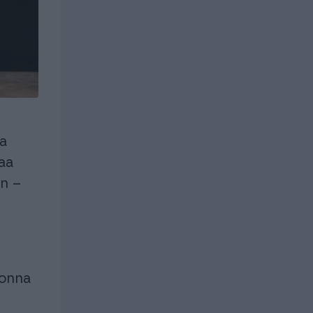
uroille ja
istyksille
Yrityksille
istyksille
Yrityksille
ja
aa
in –
uonna