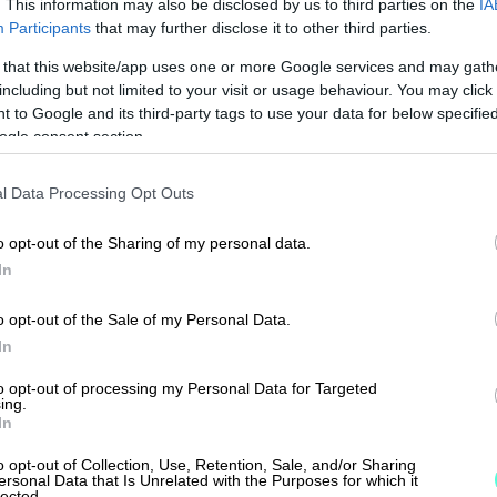
. This information may also be disclosed by us to third parties on the
IA
Participants
that may further disclose it to other third parties.
 ja viihtyminen ovat Räisäselle intohimon asio
 that this website/app uses one or more Google services and may gath
including but not limited to your visit or usage behaviour. You may click 
 keskitytään lukuihin ja unohdetaan helposti i
 to Google and its third-party tags to use your data for below specifi
toimii kaikkien numeroiden takana. Yrityksen lu
ogle consent section.
ttämättä suoraan näe sitä, kuinka ihmiset työn
l Data Processing Opt Outs
o opt-out of the Sharing of my personal data.
tekijät eivät pidä huolta itsestään, ei yritystoi
In
o opt-out of the Sale of my Personal Data.
tartannut kasvu voi kaatua yrittäjän uupumisee
In
t eivät ole tasapainossa tai työn tekemisen
to opt-out of processing my Personal Data for Targeted
kassa.
ing.
In
aikille aloille sitä, että otetaan vastuu jaksamis
o opt-out of Collection, Use, Retention, Sale, and/or Sharing
an johtamisesta, Räisänen summaa.
ersonal Data that Is Unrelated with the Purposes for which it
lected.