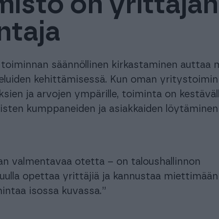
imisto on yrittäjän
ntaja
 toiminnan säännöllinen kirkastaminen auttaa
lveluiden kehittämisessä. Kun oman yritystoimi
sien ja arvojen ympärille, toiminta on kestäväl
laisten kumppaneiden ja asiakkaiden löytäminen
aan valmentavaa otetta – on taloushallinnon
uulla opettaa yrittäjiä ja kannustaa miettimään
mintaa isossa kuvassa.”