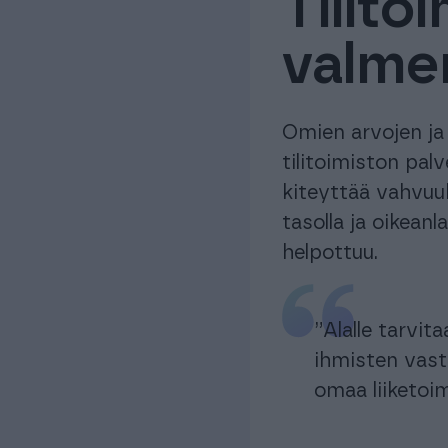
Tilito
valme
Omien arvojen ja
tilitoimiston pa
kiteyttää vahvuuk
tasolla ja oikean
helpottuu.
”Alalle tarvit
ihmisten vast
omaa liiketoi