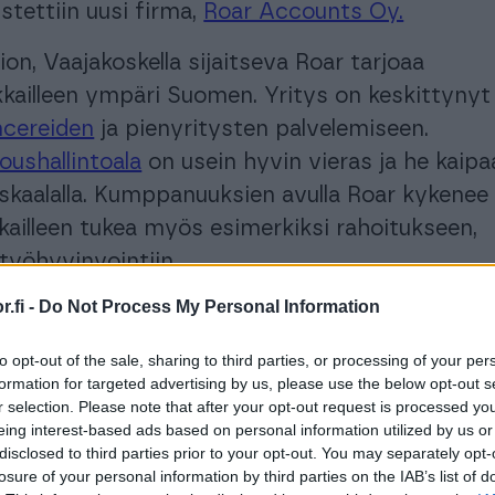
tettiin uusi firma,
Roar Accounts Oy.
tion, Vaajakoskella sijaitseva Roar tarjoaa
kkailleen ympäri Suomen. Yritys on keskittynyt
ncereiden
ja pienyritysten palvelemiseen.
loushallintoala
on usein hyvin vieras ja he kaip
la skaalalla. Kumppanuuksien avulla Roar kykenee
kailleen tukea myös esimerkiksi rahoitukseen,
 työhyvinvointiin.
.fi -
Do Not Process My Personal Information
isempi kumppani me pystytään olemaan, sitä
semme tehdään, Räisänen kertoo.
to opt-out of the sale, sharing to third parties, or processing of your per
formation for targeted advertising by us, please use the below opt-out s
sen tärkein luku
r selection. Please note that after your opt-out request is processed y
eing interest-based ads based on personal information utilized by us or
disclosed to third parties prior to your opt-out. You may separately opt-
ekijät itse
losure of your personal information by third parties on the IAB’s list of