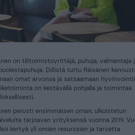
automatisoi taloushallinnon prosesseja.
Ota käyttöösi juristien laatimat, käyttövalmiit
sopimuspohjat
keyhtiöt ja isännöitsijät
Urheiluseurat
aisratkaisu isännöintialalle.
-30 % kuukausimaksusta urheiluse
maksuton mobiili!
PROCOUNTORIN UUDET OMINAISUUDET
okemuksiin Procountorista
Tilitoimistoille
Yhd
Procountor versiopäivitykset
okemuksiin Procountorista
Tilitoimistoille
Yhd
nen on tilitoimistoyrittäjä, puhuja, valmentaja 
Tiedot Procountorin versiopäivityksistä
uolestapuhuja. Diilistä tuttu Räisänen kannust
tamaan omat arvonsa ja satsaamaan hyvinvointi
iiketoiminta on kestävällä pohjalla ja toimintaa
tsitkö itsellesi kirjanpitäjää?
Tutustu tilitoimistoihin
oksellisesti.
sänen perusti ensimmäisen oman, ulkoistetun
alveluita tarjoavan yrityksensä vuonna 2019. V
lkoi kertyä yli omien resurssien ja tarvetta