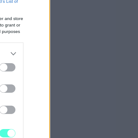
B’s List of
ita.
er and store
to grant or
hminen
ed purposes
vuista
minta
n, jos
esta