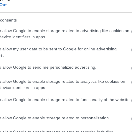
Out
litilinpäätös ja
consents
hdi omasta
o allow Google to enable storage related to advertising like cookies on
evice identifiers in apps.
misesta
o allow my user data to be sent to Google for online advertising
s.
to allow Google to send me personalized advertising.
i syksyllä 2022 kuvattuun Diiliin ja eteni kilpail
uuden viikon kuvausrupeama oli hektinen ja raska
o allow Google to enable storage related to analytics like cookies on
tenkin auttoi kiteyttämään omia arvoja ja
evice identifiers in apps.
o allow Google to enable storage related to functionality of the website
uluttaa ihmistä valtavasti ja voi toimia yrittäjä
enä, Räisänen toteaa.
o allow Google to enable storage related to personalization.
a tilitoimistoyrittäjiä pitämään itsensä kanss
o allow Google to enable storage related to security, including