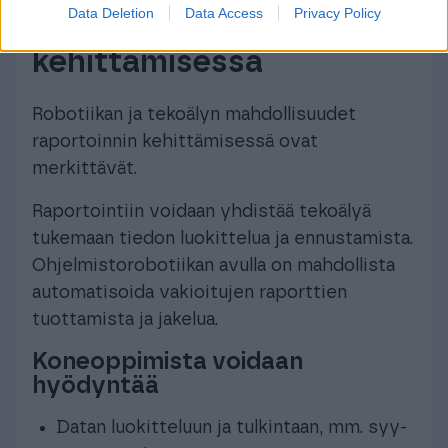
Data Deletion
Data Access
Privacy Policy
raportoinnin
kehittämisessä
Robotiikan ja tekoälyn mahdollisuudet
raportoinnin kehittämisessä ovat
merkittävät.
Raportointiin voidaan yhdistää tekoälyä
tukemaan tiedon luokittelua ja ennustamista.
Ohjelmistorobotiikan avulla on mahdollista
automatisoida vakioitujen raporttien
tuottamista ja jakelua.
Koneoppimista voidaan
hyödyntää
Datan luokitteluun ja tulkintaan, mm. syy-