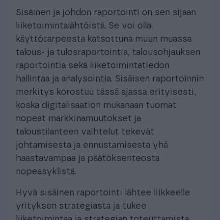
Sisäinen ja johdon raportointi on sen sijaan
liiketoimintalähtöistä. Se voi olla
käyttötarpeesta katsottuna muun muassa
talous- ja tulosraportointia, talousohjauksen
raportointia sekä liiketoimintatiedon
hallintaa ja analysointia. Sisäisen raportoinnin
merkitys korostuu tässä ajassa erityisesti,
koska digitalisaation mukanaan tuomat
nopeat markkinamuutokset ja
taloustilanteen vaihtelut tekevät
johtamisesta ja ennustamisesta yhä
haastavampaa ja päätöksenteosta
nopeasyklistä.
Hyvä sisäinen raportointi lähtee liikkeelle
yrityksen strategiasta ja tukee
liiketoimintaa ja strategian toteuttamista.