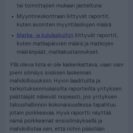
tai toimittajien mukaan jaoteltuna
Myyntireskontraan liittyvät raportit,
kuten avointen myyntilaskujen määrä
Matka- ja kululaskuihin
liittyvät raportit,
kuten matkapäivien määrä ja matkojen
määränpäät, matkakustannukset.
Yllä oleva lista ei ole kaikenkattava, vaan vain
pieni silmäys sisäisen laskennan
mahdollisuuksiin. Hyvin laadituilta ja
tarkoituksenmukaisilta raporteilta yrityksen
päättääjät näkevät nopeasti, jos yrityksen
taloushallinnon kokonaisuudessa tapahtuu
jotain poikkeavaa. Hyvä raportti näyttää
nämä poikkeamat ensisilmäyksellä ja
mahdollistaa sen, että niihin päästään