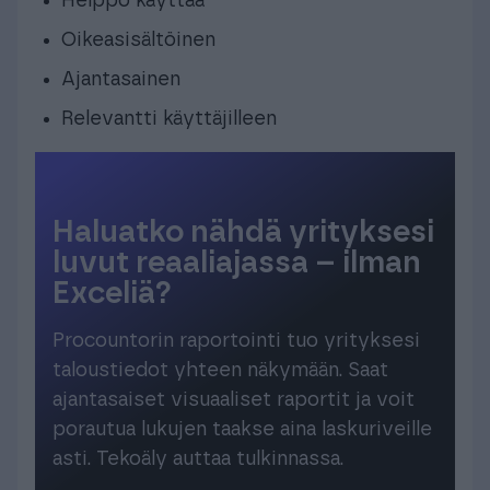
Helppo käyttää
Oikeasisältöinen
Ajantasainen
Relevantti käyttäjilleen
Haluatko nähdä yrityksesi
luvut reaaliajassa – ilman
Exceliä?
Procountorin raportointi tuo yrityksesi
taloustiedot yhteen näkymään. Saat
ajantasaiset visuaaliset raportit ja voit
porautua lukujen taakse aina laskuriveille
asti. Tekoäly auttaa tulkinnassa.