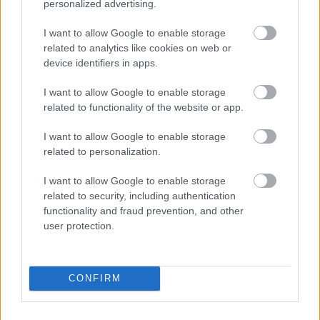
personalized advertising.
ovat muun muassa
I want to allow Google to enable storage
Yhteinen raporttiportaali
related to analytics like cookies on web or
device identifiers in apps.
Itsepalvelumalli, jolloin käyttäjällä on
oikeudet raportointijärjestelmään omien
I want to allow Google to enable storage
käyttäjäoikeuksien rajoissa
related to functionality of the website or app.
Raporttien automaattinen jakelu esim.
I want to allow Google to enable storage
related to personalization.
sähköpostilla
I want to allow Google to enable storage
Tehokkainta on, jos käyttäjä pääsee itse
related to security, including authentication
kiinni
raportointijärjestelmään
, hänen on
functionality and fraud prevention, and other
mahdollista porautua raporteilta jopa
user protection.
tositetasolle saakka ja muokata omaa
näkymäänsä dynaamisesti tarpeidensa
CONFIRM
mukaan.
Tekoälyn mahdollisuudet