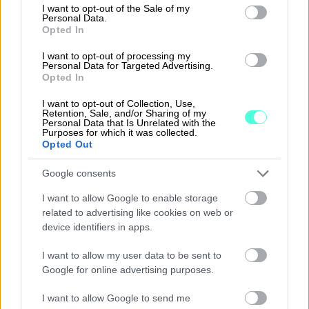
consent section.
I want to opt-out of the Sale of my
Personal Data.
Opted In
I want to opt-out of processing my
Personal Data for Targeted Advertising.
Opted In
I want to opt-out of Collection, Use,
Retention, Sale, and/or Sharing of my
Personal Data that Is Unrelated with the
Purposes for which it was collected.
Opted Out
Raporttien käyttäjät
Google consents
I want to allow Google to enable storage
Koska yrityksissä on tyypillisesti monia eri
related to advertising like cookies on web or
ryhmiä, jotka käyttävät ja tarvitsevat
device identifiers in apps.
työssään taloushallinnon raportteja,
I want to allow my user data to be sent to
kannattaa niiden sujuvaan jakeluun kiinnittää
Google for online advertising purposes.
huomiota.
I want to allow Google to send me
Erilaisia tapoja jakaa raportteja