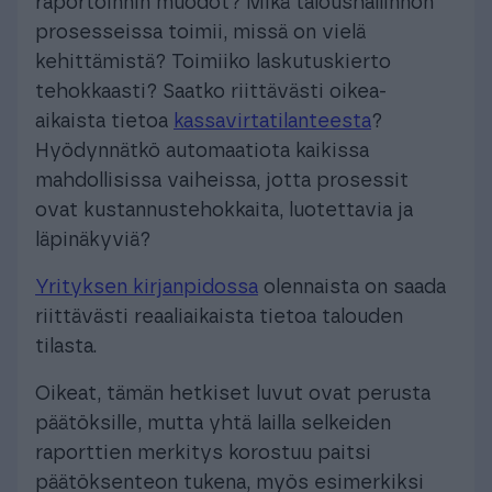
raportoinnin muodot? Mikä taloushallinnon
prosesseissa toimii, missä on vielä
kehittämistä? Toimiiko laskutuskierto
tehokkaasti? Saatko riittävästi oikea-
aikaista tietoa
kassavirtatilanteesta
?
Hyödynnätkö automaatiota kaikissa
mahdollisissa vaiheissa, jotta prosessit
ovat kustannustehokkaita, luotettavia ja
läpinäkyviä?
Yrityksen kirjanpidossa
olennaista on saada
riittävästi reaaliaikaista tietoa talouden
tilasta.
Oikeat, tämän hetkiset luvut ovat perusta
päätöksille, mutta yhtä lailla selkeiden
raporttien merkitys korostuu paitsi
päätöksenteon tukena, myös esimerkiksi