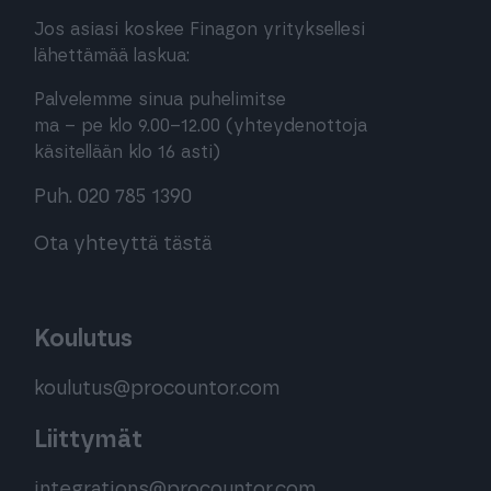
Jos asiasi koskee Finagon yrityksellesi
lähettämää laskua:
Palvelemme sinua puhelimitse
ma – pe klo 9.00–12.00 (yhteydenottoja
käsitellään klo 16 asti)
Puh. 020 785 1390
Ota yhteyttä tästä
Koulutus
koulutus@procountor.com
Liittymät
integrations@procountor.com