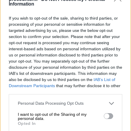
Information
jakson toteumaan
Ad hoc -raportit satunnaisiin tarpeisiin,
If you wish to opt-out of the sale, sharing to third parties, or
muodostetaan usein manuaalisesti
processing of your personal or sensitive information for
targeted advertising by us, please use the below opt-out
Budjetointi ja ennustaminen
section to confirm your selection. Please note that after your
opt-out request is processed you may continue seeing
Budjetti auttaa suunnittelussa ja
interest-based ads based on personal information utilized by
us or personal information disclosed to third parties prior to
päätöksenteossa
your opt-out. You may separately opt-out of the further
disclosure of your personal information by third parties on the
Sen avulla suunnitellaan esim.
IAB’s list of downstream participants. This information may
investoinnit, rekrytoinnit ja rahoitus
also be disclosed by us to third parties on the
IAB’s List of
Downstream Participants
that may further disclose it to other
Tavoitteet tärkeitä, niitä tulisi voida
third parties.
päivittää ketterästi
Please note that this website/app uses one or more Google
Personal Data Processing Opt Outs
Ajantasainen ennustaminen
services and may gather and store information including but
not limited to your visit or usage behaviour. You may click to
I want to opt-out of the Sharing of my
personal data.
grant or deny consent to Google and its third-party tags to
Opted In
use your data for below specified purposes in below Google