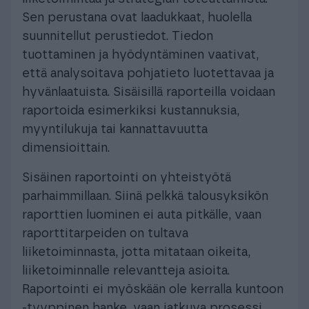
Sen perustana ovat laadukkaat, huolella
suunnitellut perustiedot. Tiedon
tuottaminen ja hyödyntäminen vaativat,
että analysoitava pohjatieto luotettavaa ja
hyvänlaatuista. Sisäisillä raporteilla voidaan
raportoida esimerkiksi kustannuksia,
myyntilukuja tai kannattavuutta
dimensioittain.
Sisäinen raportointi on yhteistyötä
parhaimmillaan. Siinä pelkkä talousyksikön
raporttien luominen ei auta pitkälle, vaan
raporttitarpeiden on tultava
liiketoiminnasta, jotta mitataan oikeita,
liiketoiminnalle relevantteja asioita.
Raportointi ei myöskään ole kerralla kuntoon
-tyyppinen hanke, vaan jatkuva prosessi,