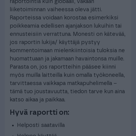
raportointia kuin globaali, vakaan
liiketoiminnan vaiheessa oleva jätti.
Raporteissa voidaan korostaa esimerkiksi
poikkeamia edellisen ajanjakson lukuihin tai
ennusteisiin verrattuna. Monesti on kätevää,
jos raportin lukija/ käyttäjä pystyy
kommentoimaan mielenkiintoisia tuloksia ne
huomattuaan ja jakamaan havaintonsa muille.
Parasta on, jos raportteihin pääsee kiinni
myös muilla laitteilla kuin omalla työkoneella,
tarvittaessa vaikkapa matkapuhelimella –
tämä tuo joustavuutta, tiedon tarve kun aina
katso aikaa ja paikkaa.
Hyvä raportti on:
Helposti saatavilla