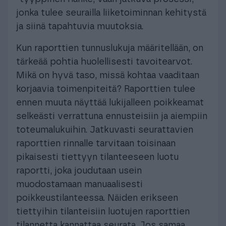
jonka tulee seurailla liiketoiminnan kehitystä
ja siinä tapahtuvia muutoksia.
Kun raporttien tunnuslukuja määritellään, on
tärkeää pohtia huolellisesti tavoitearvot.
Mikä on hyvä taso, missä kohtaa vaaditaan
korjaavia toimenpiteitä? Raporttien tulee
ennen muuta näyttää lukijalleen poikkeamat
selkeästi verrattuna ennusteisiin ja aiempiin
toteumalukuihin. Jatkuvasti seurattavien
raporttien rinnalle tarvitaan toisinaan
pikaisesti tiettyyn tilanteeseen luotu
raportti, joka joudutaan usein
muodostamaan manuaalisesti
poikkeustilanteessa. Näiden erikseen
tiettyihin tilanteisiin luotujen raporttien
tilannetta kannattaa seurata. Jos samaa,