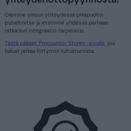
Tuki & Koulutus
Olemme sinuun yhteydessä pikapuoliin
puhelimitse ja etsimme yhdessä parhaan
Meistä & Ajankohtaista
ratkaisun integraatio-tarpeisiisi.
Tästä pääset Procountor Storen -sivulle
, jos
haluat jatkaa liittymiin tutustumista.
Tilaa Procountor
Kokeile maksutta
Kirjaudu