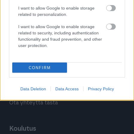
(yhteydenottoja käsitellään klo 16 asti)
I want to allow Google to enable storage
related to personalization.
I want to allow Google to enable storage
Laskutus ja tilausmuutokset
related to security, including authentication
functionality and fraud prevention, and other
Jos asiasi koskee Finagon yrityksellesi
user protection.
lähettämää laskua:
Palvelemme sinua puhelimitse
CONFIRM
ma – pe klo 9.00–12.00 (yhteydenottoja
käsitellään klo 16 asti)
Data Deletion
Data Access
Privacy Policy
Puh. 020 785 1390
Ota yhteyttä tästä
Koulutus