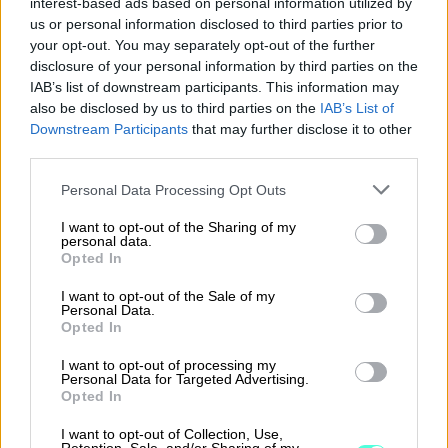
interest-based ads based on personal information utilized by
us or personal information disclosed to third parties prior to
Sopimuskone
your opt-out. You may separately opt-out of the further
disclosure of your personal information by third parties on the
Finago Sign
IAB’s list of downstream participants. This information may
also be disclosed by us to third parties on the
IAB’s List of
Procountor Tallennus
Downstream Participants
that may further disclose it to other
third parties.
Procountor Toiminnanohjaus
Please note that this website/app uses one or more Google
Personal Data Processing Opt Outs
services and may gather and store information including but
not limited to your visit or usage behaviour. You may click to
I want to opt-out of the Sharing of my
personal data.
grant or deny consent to Google and its third-party tags to
Tutustu ohjelmistoihin
Opted In
use your data for below specified purposes in below Google
consent section.
I want to opt-out of the Sale of my
Tutustu Procountoriin
Personal Data.
Opted In
Tutustu Procountor Soloon
I want to opt-out of processing my
Personal Data for Targeted Advertising.
Kokeile Sopimuskonetta
Opted In
I want to opt-out of Collection, Use,