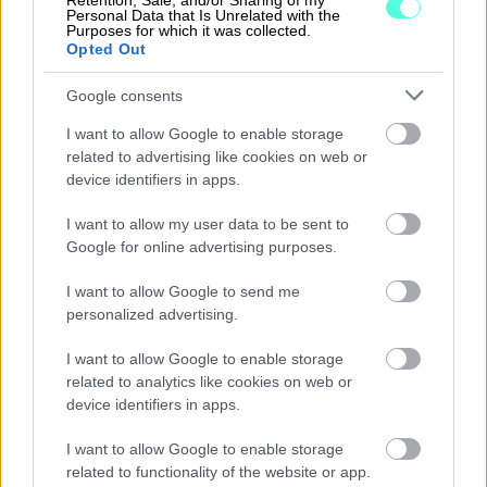
Retention, Sale, and/or Sharing of my
Personal Data that Is Unrelated with the
Kirjaudu ohjelmistoihin
Purposes for which it was collected.
Opted Out
Procountor
Google consents
Procountor Solo
I want to allow Google to enable storage
related to advertising like cookies on web or
Sopimuskone
device identifiers in apps.
Finago Sign
I want to allow my user data to be sent to
Google for online advertising purposes.
I want to allow Google to send me
Asiakaspalvelu
personalized advertising.
I want to allow Google to enable storage
Jätä tukipyyntö tästä
related to analytics like cookies on web or
device identifiers in apps.
020 7879 840
I want to allow Google to enable storage
Palvelemme sinua puhelimitse:
related to functionality of the website or app.
ma-pe klo 8:30-12:00