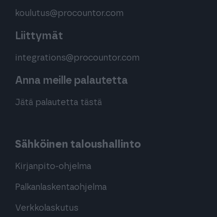
koulutus@procountor.com
Liittymät
integrations@procountor.com
Anna meille palautetta
Jätä palautetta tästä
Sähköinen taloushallinto
Kirjanpito-ohjelma
Palkanlaskentaohjelma
Verkkolaskutus