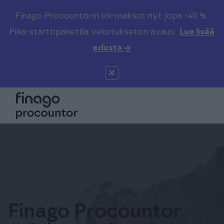
Finago Procountorin kk-maksut nyt jopa -40 %.
Etsi sivustolta
Valitse kieli
Kirjaudu
Pika-starttipaketilla veloitukseton avaus.
Lue lisää
edusta →
Suomi (FI)
Procountor
Tuotteet
Solo
Global (EN)
Kenelle
Sopimuskone
Tilitoimistoille
Finago Sign
Kokemuksia
Kampus
Hinnasto
Finago Procountor