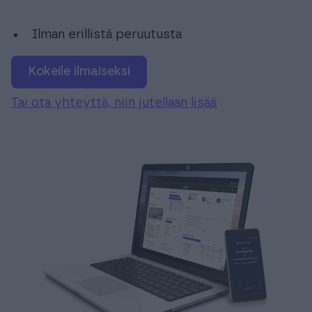
Ilman erillistä peruutusta
Kokeile ilmaiseksi
Tai ota yhteyttä, niin jutellaan lisää