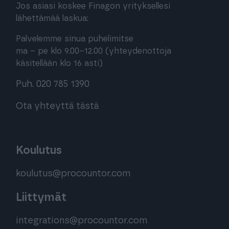
Jos asiasi koskee Finagon yrityksellesi
lähettämää laskua:
Palvelemme sinua puhelimitse
ma – pe klo 9.00–12.00 (yhteydenottoja
käsitellään klo 16 asti)
Puh. 020 785 1390
Ota yhteyttä tästä
Koulutus
koulutus@procountor.com
Liittymät
integrations@procountor.com