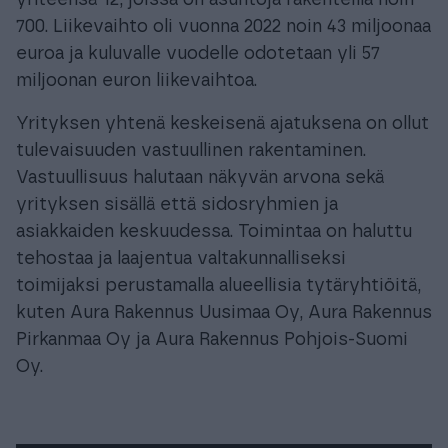
yhteensä 12, joissa on asuntoja rakenteilla noin
700. Liikevaihto oli vuonna 2022 noin 43 miljoonaa
euroa ja kuluvalle vuodelle odotetaan yli 57
miljoonan euron liikevaihtoa.
Yrityksen yhtenä keskeisenä ajatuksena on ollut
tulevaisuuden vastuullinen rakentaminen.
Vastuullisuus halutaan näkyvän arvona sekä
yrityksen sisällä että sidosryhmien ja
asiakkaiden keskuudessa. Toimintaa on haluttu
tehostaa ja laajentua valtakunnalliseksi
toimijaksi perustamalla alueellisia tytäryhtiöitä,
kuten Aura Rakennus Uusimaa Oy, Aura Rakennus
Pirkanmaa Oy ja Aura Rakennus Pohjois-Suomi
Oy.