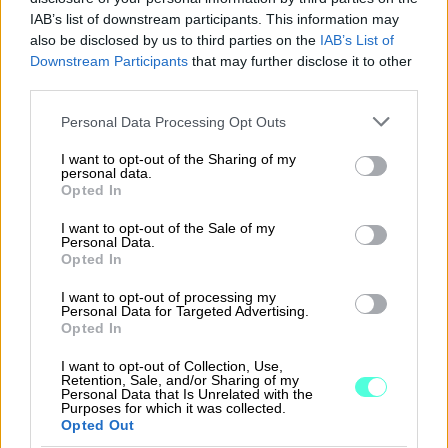
IAB’s list of downstream participants. This information may
”
Ohjelman konserniyhdistely ja konsernin
also be disclosed by us to third parties on the
IAB’s List of
Downstream Participants
that may further disclose it to other
kirjausympäristö on toteutettu toimivaksi ja
third parties.
tämä sopii hyvin nykyiseen
Please note that this website/app uses one or more Google
yritysrakenteeseen.”
Personal Data Processing Opt Outs
services and may gather and store information including but
not limited to your visit or usage behaviour. You may click to
I want to opt-out of the Sharing of my
personal data.
grant or deny consent to Google and its third-party tags to
Opted In
use your data for below specified purposes in below Google
consent section.
I want to opt-out of the Sale of my
”Olemme halunneet, että käyttämämme
Personal Data.
järjestelmät ja ohjelmistot tukevat kasvuamme.
Opted In
Olen ollut tyytyväinen järjestelmiimme.
I want to opt-out of processing my
Personal Data for Targeted Advertising.
Esimerkiksi oma-aloitteisten verojen
Opted In
ilmoittaminen on toteutettu Procountorissa
I want to opt-out of Collection, Use,
hyvin ja tapahtumien selailu on helppoa. Myös
Retention, Sale, and/or Sharing of my
tytäryhtiöidemme perustaminen järjestelmiin on
Personal Data that Is Unrelated with the
Purposes for which it was collected.
mennyt Jydacomin ja Procountorin avustuksella
Opted Out