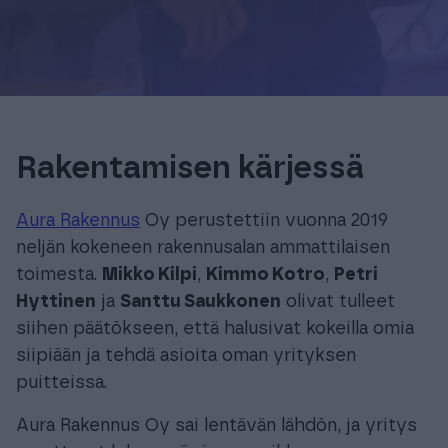
Rakentamisen kärjessä
Aura Rakennus
Oy perustettiin vuonna 2019
neljän kokeneen rakennusalan ammattilaisen
toimesta.
Mikko Kilpi
,
Kimmo Kotro
,
Petri
Hyttinen
ja
Santtu Saukkonen
olivat tulleet
siihen päätökseen, että halusivat kokeilla omia
siipiään ja tehdä asioita oman yrityksen
puitteissa.
Aura Rakennus Oy sai lentävän lähdön, ja yritys