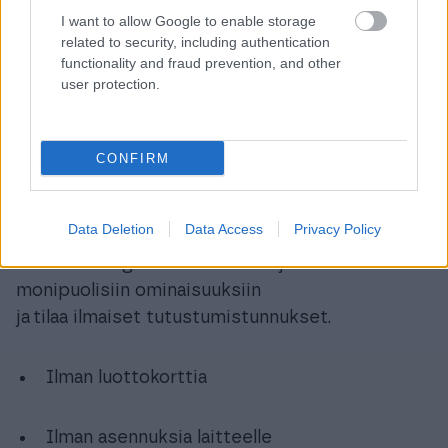
I want to allow Google to enable storage
related to security, including authentication
functionality and fraud prevention, and other
user protection.
CONFIRM
Kokeile ilmaiseksi ja ilman
sitoutumista
Data Deletion
Data Access
Privacy Policy
Tutustu Finago Procountor -ohjelmiston
monipuolisiin ominaisuuksiin
ja tilaa ilmaiset tutustumistunnukset.
Ilman luottokorttia
Ilman asennuksia laitteelle