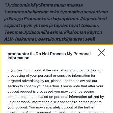
”Jydacomia käytämme muun muassa
tuotannonhallintaan sekä työmaiden seurantaan
ja Finago Procountoria kirjanpitoon. Järjestelmät
sopivat hyvin yhteen ja täydentävät toisiaan.
Teemme Jydacomilla esimerkiksi oman käytön
ALV- laskennat, osatuloutuskirjaukset sekä
maksuerien ja ostolaskujen käsittelyt, jotka
siirtyvät vaivatta Procountoriin. Edellisen
procountor.fi -
Do Not Process My Personal
Information
tilikauden tilinpäätöksen laadimme
Procountorilla ensimmäistä kertaa
If you wish to opt-out of the sale, sharing to third parties, or
konsernitilinpäätöksenä. Ohjelman
processing of your personal or sensitive information for
konserniyhdistely ja konsernin kirjausympäristö
targeted advertising by us, please use the below opt-out
section to confirm your selection. Please note that after your
on toteutettu toimivaksi ja tämä sopii hyvin
opt-out request is processed you may continue seeing
nykyiseen yritysrakenteeseen”
, Valkama kertoo.
interest-based ads based on personal information utilized by
us or personal information disclosed to third parties prior to
your opt-out. You may separately opt-out of the further
disclosure of your personal information by third parties on the