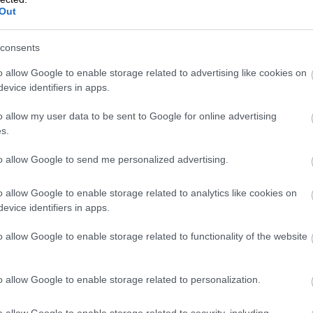
Out
itä palvelemaan asiakkaitamme entistä
ä myös asiakkaamme osaavat hyödyntää
consents
okkaasti”,
sanoo Tuomo Kukkamäki,
o allow Google to enable storage related to advertising like cookies on
evice identifiers in apps.
joiden toimesta kattava perehdytys
o allow my user data to be sent to Google for online advertising
iakkaita kannustetaan olemaan aina
s.
 herää Procountorin käytöstä.
to allow Google to send me personalized advertising.
yksen
o allow Google to enable storage related to analytics like cookies on
evice identifiers in apps.
o allow Google to enable storage related to functionality of the website
o allow Google to enable storage related to personalization.
äytännöt yhteistyölle sekä yhteiselle
syä mukana markkinan kehityksessä ja
o allow Google to enable storage related to security, including