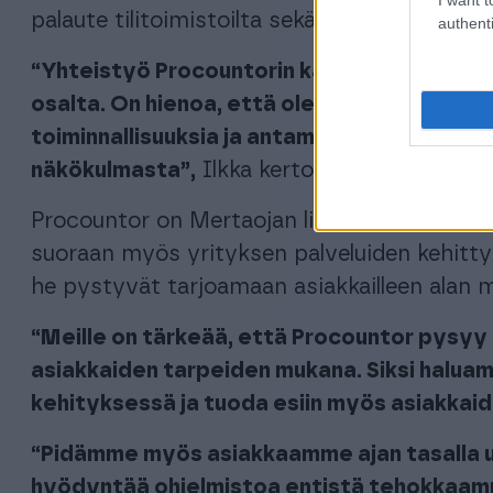
palaute tilitoimistoilta sekä yritysasiakkailt
authenti
“Yhteistyö Procountorin kanssa on ollut tii
osalta. On hienoa, että olemme päässeet 
toiminnallisuuksia ja antamaan palautetta 
näkökulmasta”,
Ilkka kertoo.
Procountor on Mertaojan liiketoiminnan ytim
suoraan myös yrityksen palveluiden kehittym
he pystyvät tarjoamaan asiakkailleen alan 
“Meille on tärkeää, että Procountor pysyy 
asiakkaiden tarpeiden mukana. Siksi haluam
kehityksessä ja tuoda esiin myös asiakka
“Pidämme myös asiakkaamme ajan tasalla uu
hyödyntää ohjelmistoa entistä tehokkaam