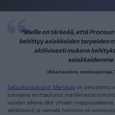
oppimisalusta, joka tarjoaa käyttäjilleen ainutlaatuisen mikro-
SOPII KAIKILLE YHTIÖMUODOILLE, KUTEN:
oppimisen mallin.
Henkilöstöhallinto
Yhdistykset
Asunto-osa
Henkilöstöhallinto ja palkanlaskenta yhdessä kevyessä
paketissa
Yhdistyksen kirjanpito helposti ja
Moderni kokon
tehokkaasti.
”
Meille on tärkeää, että Procoun
OPPILAITOKSET
kehittyy asiakkaiden tarpeiden m
Tutustu asiakkaidemme k
Oppilaitosakatemia tilitoimistoille
Tutustu asiakkaidemme k
aktiivisesti mukana kehityk
Yhteistyömalli, joka tuo yhteen opiskelijat eli työnhakijat
asiakkaidemme 
sekä työnantajat: Procountor-tilitoimistot
Ilkka Haavisto, toimitusjohtaja,
E
Talouskonsultointi Mertaoja
on perustettu v
toimijana erottautunut markkinasta toimintama
vuoden aikana ollut yhtään mappiasiakasta, 
sähköisesti ja samalla toiminta on onnistun