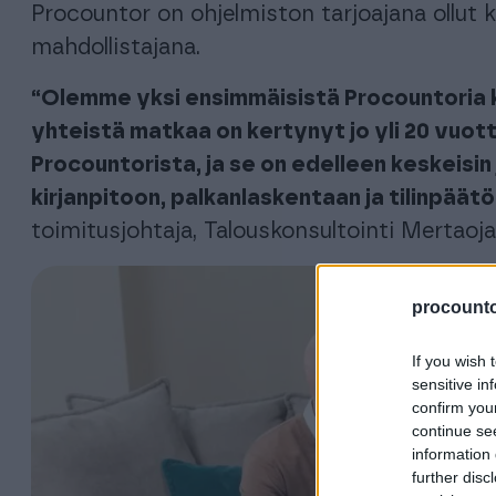
Procountor on ohjelmiston tarjoajana ollut 
mahdollistajana.
“Olemme yksi ensimmäisistä Procountoria kä
yhteistä matkaa on kertynyt jo yli 20 vuott
Procountorista, ja se on edelleen keskeisin
kirjanpitoon, palkanlaskentaan ja tilinpäätö
toimitusjohtaja, Talouskonsultointi Mertaoja
procountor
If you wish 
sensitive in
confirm you
continue se
information 
further disc