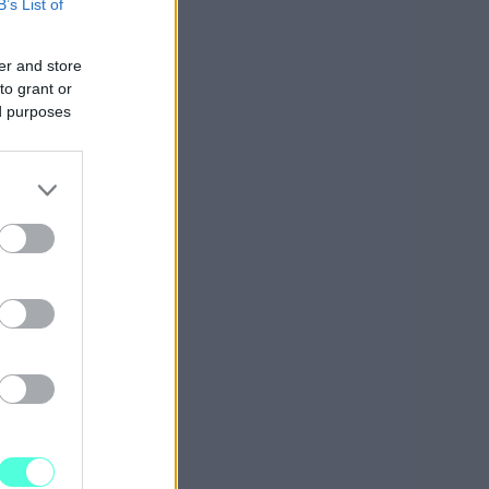
B’s List of
er and store
to grant or
ed purposes