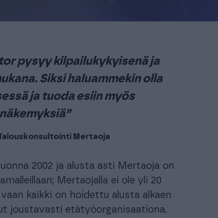
automatisoi taloushallinnon prosesseja.
Ota käyttöösi juristien laatimat, käyttövalmiit
sopimuspohjat
keyhtiöt ja isännöitsijät
Urheiluseurat
aisratkaisu isännöintialalle.
-30 % kuukausimaksusta urheiluse
maksuton mobiili!
tor pysyy kilpailukykyisenä ja
PROCOUNTORIN UUDET OMINAISUUDET
ukana. Siksi haluammekin olla
okemuksiin Procountorista
Tilitoimistoille
Yhd
Procountor versiopäivitykset
okemuksiin Procountorista
Tilitoimistoille
Yhd
sessä ja tuoda esiin myös
Tiedot Procountorin versiopäivityksistä
näkemyksiä”
 Talouskonsultointi Mertaoja
tsitkö itsellesi kirjanpitäjää?
Tutustu tilitoimistoihin
uonna 2002 ja alusta asti Mertaoja on
lleillaan; Mertaojalla ei ole yli 20
vaan kaikki on hoidettu alusta alkaen
ut joustavasti etätyöorganisaationa.