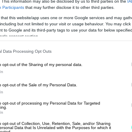
. This information may also be disclosed by us to third parties on the
IA
Participants
that may further disclose it to other third parties.
 that this website/app uses one or more Google services and may gath
including but not limited to your visit or usage behaviour. You may click 
 to Google and its third-party tags to use your data for below specifi
ogle consent section.
l Data Processing Opt Outs
o opt-out of the Sharing of my personal data.
In
autta; asiakastyytyväisyys on ollut
o opt-out of the Sale of my Personal Data.
ahdollistanut hyvän orgaanisen kasvun
In
uluu myös Talousinfo Mertaoja, palvelee
to opt-out of processing my Personal Data for Targeted
kasta.
ing.
In
siä. Procountor sopii erinomaisesti
o opt-out of Collection, Use, Retention, Sale, and/or Sharing
ersonal Data that Is Unrelated with the Purposes for which it
me. On tärkeää, että ohjelmisto tukee
lected.