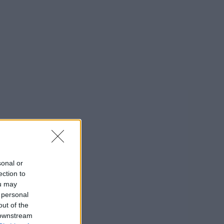
sonal or
ection to
ou may
 personal
out of the
 downstream