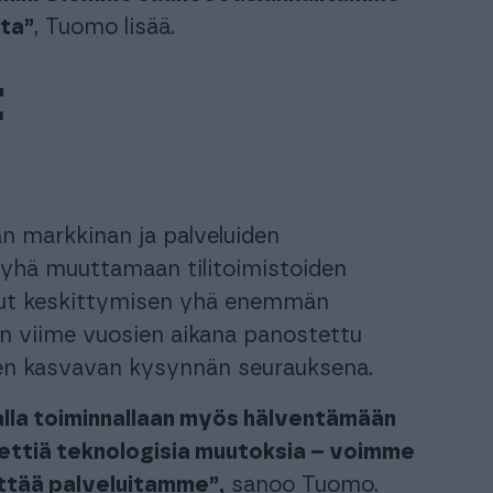
sta”
, Tuomo lisää.
t
än markkinan ja palveluiden
e yhä muuttamaan tilitoimistoiden
nut keskittymisen yhä enemmän
 on viime vuosien aikana panostettu
een kasvavan kysynnän seurauksena.
alla toiminnallaan myös hälventämään
 miettiä teknologisia muutoksia – voimme
ittää palveluitamme”,
sanoo Tuomo.