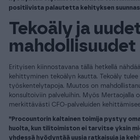
positiivista palautetta kehityksen suunna
Tekoäly ja uude
mahdollisuudet
Erityisen kiinnostavana tällä hetkellä nähdä
kehittyminen tekoälyn kautta. Tekoäly tule
työskentelytapoja. Muutos on mahdollista
konsultoiviin palveluihin. Myös Mertaojalla
merkittävästi CFO-palveluiden kehittämis
”Procountorin kaltainen toimija pystyy om
huolta, kun tilitoimiston ei tarvitse yksin
yhdessä hyödyntää uusia ratkaisuja ja keh