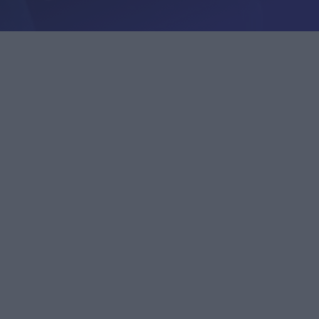
uroille ja
istyksille
Yrityksille
istyksille
Yrityksille