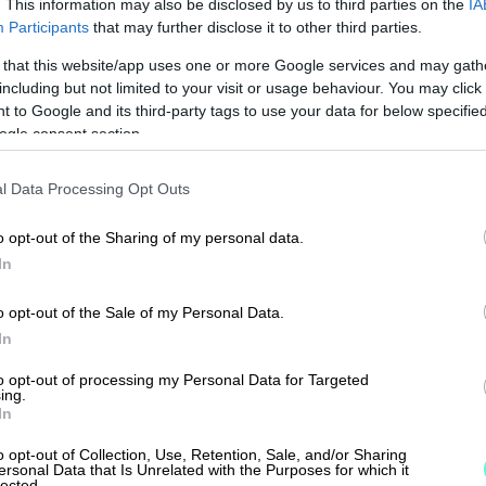
. This information may also be disclosed by us to third parties on the
IA
Participants
that may further disclose it to other third parties.
koko yrityksen olemassa olon, parin
 that this website/app uses one or more Google services and may gath
including but not limited to your visit or usage behaviour. You may click 
 to Google and its third-party tags to use your data for below specifi
elposti ja nopeasti. Edes
ogle consent section.
, koska
sähköisen taloushallinto-
l Data Processing Opt Outs
 jo aiemmista työpaikoista ja käytön
o opt-out of the Sharing of my personal data.
In
e laskut ja teemme tarjoukset, kaiken
o opt-out of the Sale of my Personal Data.
In
ja kaiken tarvittavan kirjanpitoon
to opt-out of processing my Personal Data for Targeted
r on myös tilitoimiston näkökulmasta
ing.
In
n reaaliaikaisesti ja mikä tärkeintä,
o opt-out of Collection, Use, Retention, Sale, and/or Sharing
ersonal Data that Is Unrelated with the Purposes for which it
lected.