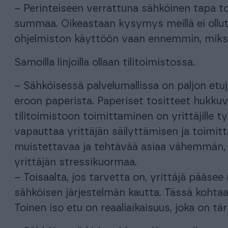
– Perinteiseen verrattuna sähköinen tapa to
summaa. Oikeastaan kysymys meillä ei ollut
ohjelmiston käyttöön vaan ennemmin, miksi
Samoilla linjoilla ollaan tilitoimistossa.
– Sähköisessä palvelumallissa on paljon et
eroon paperista. Paperiset tositteet hukkuva
tilitoimistoon toimittaminen on yrittäjille t
vapauttaa yrittäjän säilyttämisen ja toimi
muistettavaa ja tehtävää asiaa vähemmän, 
yrittäjän stressikuormaa.
– Toisaalta, jos tarvetta on, yrittäjä pääsee
sähköisen järjestelmän kautta. Tässä kohtaa 
Toinen iso etu on reaaliaikaisuus, joka on tärk