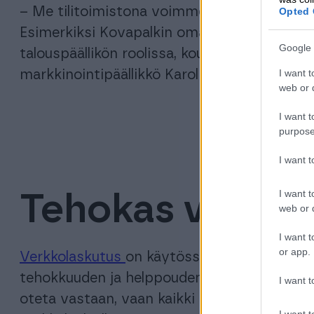
– Me tilitoimistona voimme keskittyä ene
Opted 
Esimerkiksi Kovapalkin oma kirjanpitäjä
San
Google 
talouspäällikön roolissa, koutsannut ja hoks
I want t
markkinointipäällikkö Karoliina Ahola.
web or d
I want t
purpose
I want 
I want t
Tehokas verkko
web or d
I want t
or app.
Verkkolaskutus
on käytössä 12 henkilöä työ
tehokkuuden ja helppouden vuoksi. Yrityks
I want t
oteta vastaan, vaan kaikki maksaminen halu
I want t