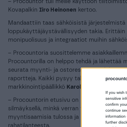
– Procountor tuli meille käyttöön tilitoim
Kovapalkin
Iiro Heinonen
kertoo.
Mandaattiin taas sähköisistä järjestelmistä 
loppukäyttäjäystävällisyyden takia. Erittäin 
monipuolisuus ja integraatiot muihin sähköisi
– Procountoria suosittelemme asiakkaillemm
Procountorilla on helppo tehdä ja lähettää 
seurata myynti- ja ostoreskontraa, lähettää
raportteja. Kaikki pysyy tallessa yhdessä o
procountor
markkinointipäällikkö
Karoliina Ahola
kertoo
If you wish 
sensitive in
– Procountorin etusivu on myös oikein toimi
confirm you
silmäyksellä, minkä verran yrityksen pankkiti
continue se
information 
myyntisaamisia tulossa ja ostolaskuja maksa
further disc
rahatilanteesta.