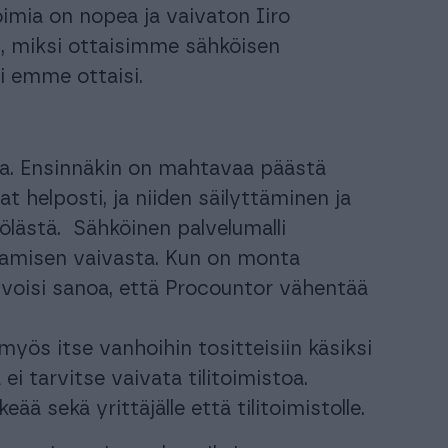
imia on nopea ja vaivaton Iiro
, miksi ottaisimme sähköisen
 emme ottaisi.
uja. Ensinnäkin on mahtavaa päästä
t helposti, ja niiden säilyttäminen ja
yölästä. Sähköinen palvelumalli
ttamisen vaivasta. Kun on monta
voisi sanoa, että Procountor vähentää
 myös itse vanhoihin tositteisiin käsiksi
ei tarvitse vaivata tilitoimistoa.
eää sekä yrittäjälle että tilitoimistolle.