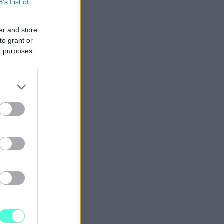
B’s List of
er and store
to grant or
ed purposes