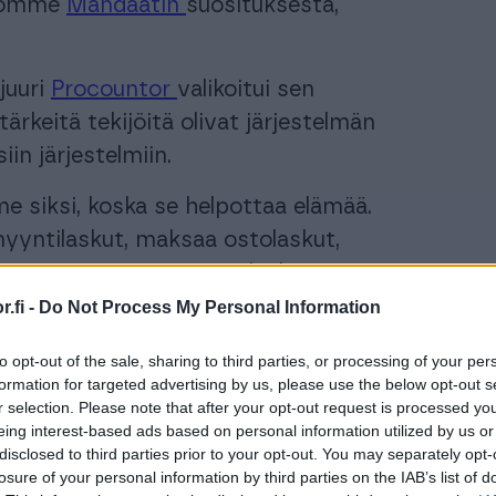
istomme
Mandaatin
suosituksesta,
juuri
Procountor
valikoitui sen
tärkeitä tekijöitä olivat järjestelmän
in järjestelmiin.
e siksi, koska se helpottaa elämää.
myyntilaskut, maksaa ostolaskut,
 tarvittaessa muistutuslaskut ja noutaa
hjelmistossa, Mandaatin
.fi -
Do Not Process My Personal Information
.
to opt-out of the sale, sharing to third parties, or processing of your per
formation for targeted advertising by us, please use the below opt-out s
va, koska siitä näkee yhdellä
r selection. Please note that after your opt-out request is processed y
lillä on rahaa, paljonko on
eing interest-based ads based on personal information utilized by us or
disclosed to third parties prior to your opt-out. You may separately opt-
matta. Siitä saa heti tajun yrityksen
losure of your personal information by third parties on the IAB’s list of