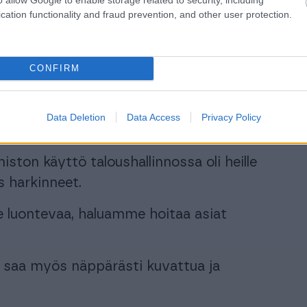
cation functionality and fraud prevention, and other user protection.
ksessä jo melko suuri, ja ilman
hdoton seurata, Iiro sanoo. Jos saamme
CONFIRM
ettäjälle saman tien viestin ja
Data Deletion
Data Access
Privacy Policy
ähköisestä taloushallinnon mallista saa?
iston käyttö taloushallinnossa oli heille
s harkinneet.
e luontevaa, haluamme hoitaa asiat
la saa myös näppärästi kuvattua ja