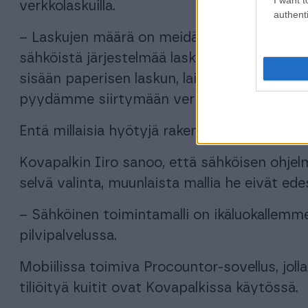
verkkolaskuilla.
authenti
– Laskujen määrä on meidän kokoisessa yrity
sähköistä järjestelmää laskutusta olisi ma
sisään paperisen laskun, laitamme laskun läh
pyydämme siirtymään verkkolaskutukseen.
Entä millaisia hyötyjä rakennusalan yritys s
Kovapalkin Iiro sanoo, että sähköisen ohjelm
selvä valinta, muunlaista mallia he eivät ede
– Sähköinen toimintamalli on ikäluokallemm
pilvipalvelussa.
Mobiilissa toimiva Procountor-sovellus, jol
tiliöityä kuitit ovat Kovapalkissa käytössä.