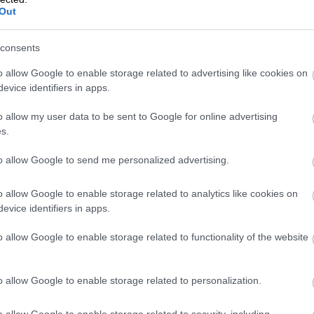
mmän yrityksen bisneksen tukemiseen.
Out
na Mattila
on toiminut yrityksessä
consents
auttanut, kertoo Tilitoimisto Mandaatin
o allow Google to enable storage related to advertising like cookies on
evice identifiers in apps.
o allow my user data to be sent to Google for online advertising
s.
to allow Google to send me personalized advertising.
o allow Google to enable storage related to analytics like cookies on
laskutus
evice identifiers in apps.
o allow Google to enable storage related to functionality of the website
llistävässä Kovapalkissa sen
essä muussa muodossa laskuja ei edes
o allow Google to enable storage related to personalization.
taan hoitaa sähköisesti ja
o allow Google to enable storage related to security, including