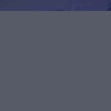
uroille ja
istyksille
Yrityksille
istyksille
Yrityksille