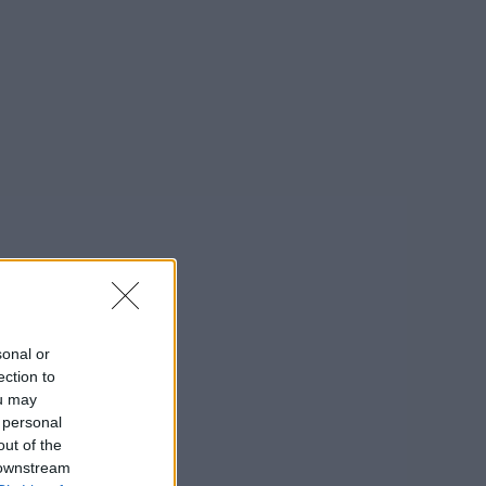
sonal or
ection to
ou may
 personal
out of the
 downstream