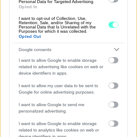
Personal Data for Targeted Advertising.
Opted In
”
Mikäli talouslukuja seurattaisiin
I want to opt-out of Collection, Use,
Retention, Sale, and/or Sharing of my
pelkästään peruutuspeilistä, niin kasvu
Personal Data that Is Unrelated with the
Purposes for which it was collected.
olisi varmasti ollut tehtävissä, mutta
Opted Out
kannattavuus ei varmasti olisi onnistunut.”
Google consents
Jaakko Suojanen, toimitusjohtaja, Suomen
I want to allow Google to enable storage
Digimarkkinointi Oy
related to advertising like cookies on web or
device identifiers in apps.
I want to allow my user data to be sent to
Google for online advertising purposes.
I want to allow Google to send me
Procountor
personalized advertising.
I want to allow Google to enable storage
related to analytics like cookies on web or
device identifiers in apps.