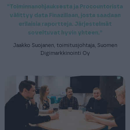
”Toiminnanohjauksesta ja Procountorista
välittyy data Finazillaan, josta saadaan
erilaisia raportteja. Järjestelmät
soveltuvat hyvin yhteen.”
Jaakko Suojanen, toimitusjohtaja, Suomen
Digimarkkinointi Oy