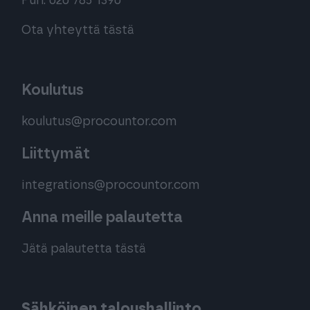
Puh. 020 785 1390
Ota yhteyttä tästä
Koulutus
koulutus@procountor.com
Liittymät
integrations@procountor.com
Anna meille palautetta
Jätä palautetta tästä
Sähköinen taloushallinto