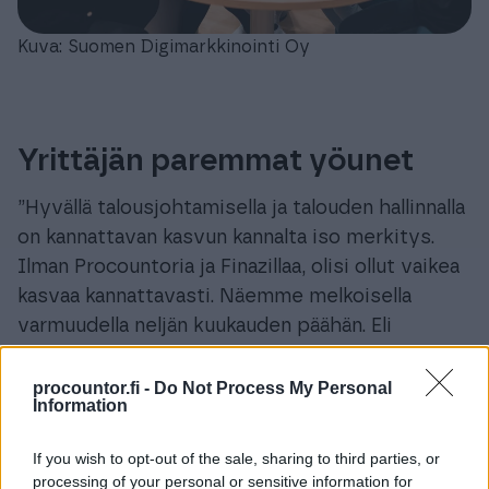
Kuva: Suomen Digimarkkinointi Oy
Yrittäjän paremmat yöunet
”Hyvällä talousjohtamisella ja talouden hallinnalla
on kannattavan kasvun kannalta iso merkitys.
Ilman Procountoria ja Finazillaa, olisi ollut vaikea
kasvaa kannattavasti. Näemme melkoisella
varmuudella neljän kuukauden päähän. Eli
pystymme myös reagoimaan talouden
muutoksiin neljän kuukauden sisällä. Ilman
procountor.fi -
Do Not Process My Personal
Information
Procountorin ja Finazillan yhdistelmää olisimme
joutuneet arvailemaan enemmän. Mikäli
If you wish to opt-out of the sale, sharing to third parties, or
talouslukuja seurattaisiin pelkästään
processing of your personal or sensitive information for