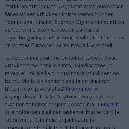
markkinointitoimisto. Asiakkaat ovat puolestaan
äänestäneet yrityksen kolme kertaa Vuoden
Toimistoksi. Lisäksi Suomen Digimarkkinointi on
valittu viime vuonna vuoden parhaaksi
myyntiorganisaatioksi. Seuraavaksi tähtäimessä
on voittaa Euroopan paras työpaikka -titteli.
”Liiketoiminnassamme on kolme tärkeää asiaa:
yrityksemme henkilökunta, asiakkaamme ja
talous eli millaisilla tunnusluvuilla yrityksemme
toimii. Meillä on konsernissa talon sisäinen
tilitoimisto, joka käyttää
Procountoria
kirjanpidossa. Lisäksi käytössä on yrityksen
sisäinen toiminnanohjausjärjestelmä ja
Finazilla
,
jolla hoidetaan sisäinen laskenta, budjetointi ja
raportointi. Toiminnanohjauksesta ja
Procountorista välittyy data Finazillaan, josta