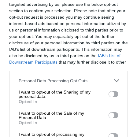
peruutuspeilistä, niin kasvu olisi varmasti ollut
targeted advertising by us, please use the below opt-out
section to confirm your selection. Please note that after your
tehtävissä, mutta kannattavuus ei varmasti olisi
opt-out request is processed you may continue seeing
onnistunut. Ja jos kannattavuus ei ole
interest-based ads based on personal information utilized by
tehtävissä, joutuu myös kasvulle painamaan
us or personal information disclosed to third parties prior to
your opt-out. You may separately opt-out of the further
jarrua”, sanoo Suojanen.
disclosure of your personal information by third parties on the
IAB’s list of downstream participants. This information may
”Luotettavan taloushallinnon hyöty itselleni
also be disclosed by us to third parties on the
IAB’s List of
yrittäjänä on se, että nukun yöni paremmin.
Downstream Participants
that may further disclose it to other
Yrittäjähän miettii aina yrityksen tilaa, esim.
third parties.
miltä toiminta näyttää puolen vuoden päästä.
Please note that this website/app uses one or more Google
Personal Data Processing Opt Outs
Kun on luotettavat järjestelmät ja data, joiden
services and may gather and store information including but
perusteella pystyy näkemään tulevaan, on
not limited to your visit or usage behaviour. You may click to
I want to opt-out of the Sharing of my
personal data.
grant or deny consent to Google and its third-party tags to
helpompi tehdä erilaisia päätöksiä. Esim.
Opted In
use your data for below specified purposes in below Google
voimmeko investoida johonkin, voimmeko
consent section.
I want to opt-out of the Sale of my
rekrytoida ihmisiä ja niin edelleen. Eli merkitys
Personal Data.
Opted In
on iso”, summaa Jaakko Suojanen.
I want to opt-out of processing my