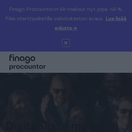
Finago Procountorin kk-maksut nyt jopa -40 %.
Etsi sivustolta
Valitse kieli
Kirjaudu
Pika-starttipaketilla veloitukseton avaus.
Lue lisää
edusta →
Suomi (FI)
Procountor
Tuotteet
Solo
Global (EN)
Kenelle
Sopimuskone
Tilitoimistoille
Finago Sign
Kokemuksia
Kampus
Hinnasto
Digitaalista myynnin