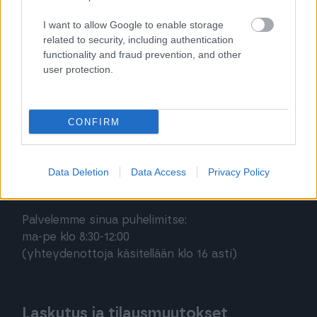
Procountor Solo
I want to allow Google to enable storage
Sopimuskone
related to security, including authentication
functionality and fraud prevention, and other
Finago Sign
user protection.
CONFIRM
Asiakaspalvelu
Jätä tukipyyntö tästä
Data Deletion
Data Access
Privacy Policy
020 7879 840
Palvelemme sinua puhelimitse:
ma-pe klo 8:30-12:00
(yhteydenottoja käsitellään klo 16 asti)
Laskutus ja tilausmuutokset