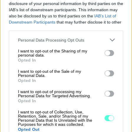
disclosure of your personal information by third parties on the
IAB’s list of downstream participants. This information may
also be disclosed by us to third parties on the
IAB’s List of
Downstream Participants
Takaisin etusivulle
that may further disclose it to other
third parties.
Please note that this website/app uses one or more Google
Personal Data Processing Opt Outs
services and may gather and store information including but
not limited to your visit or usage behaviour. You may click to
I want to opt-out of the Sharing of my
personal data.
grant or deny consent to Google and its third-party tags to
Opted In
use your data for below specified purposes in below Google
consent section.
I want to opt-out of the Sale of my
Ratkaisut
Personal Data.
Opted In
Procountor
I want to opt-out of processing my
Personal Data for Targeted Advertising.
Procountor Solo
Opted In
I want to opt-out of Collection, Use,
Sopimuskone
Retention, Sale, and/or Sharing of my
Personal Data that Is Unrelated with the
Purposes for which it was collected.
Finago Sign
Opted Out