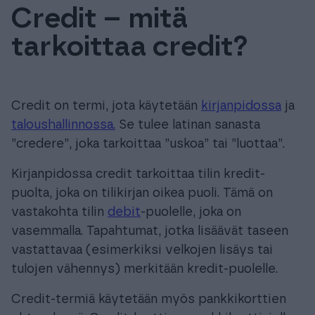
Credit – mitä
Tuki & Koulutus
tarkoittaa credit?
Meistä & Ajankohtaista
Credit on termi, jota käytetään
kirjanpidossa
ja
taloushallinnossa.
Se tulee latinan sanasta
”credere”, joka tarkoittaa ”uskoa” tai ”luottaa”.
Tilaa Procountor
Kirjanpidossa credit tarkoittaa tilin kredit-
puolta, joka on tilikirjan oikea puoli. Tämä on
Kokeile maksutta
vastakohta tilin
debit
-puolelle, joka on
vasemmalla. Tapahtumat, jotka lisäävät taseen
Kirjaudu
vastattavaa (esimerkiksi velkojen lisäys tai
tulojen vähennys) merkitään kredit-puolelle.
Credit-termiä käytetään myös pankkikorttien