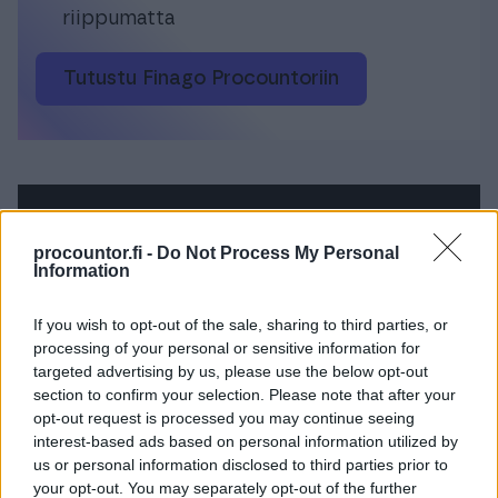
riippumatta
Tutustu Finago Procountoriin
Yrittäjän taloushallinnon ja
procountor.fi -
Do Not Process My Personal
kirjanpidon ohjelmisto
Information
Yksinkertaista taloushallinnon rutiineja ja
If you wish to opt-out of the sale, sharing to third parties, or
käytä aikasi paremmin. Aloitus nyt
processing of your personal or sensitive information for
targeted advertising by us, please use the below opt-out
maksutta rajoitetun ajan!
section to confirm your selection. Please note that after your
opt-out request is processed you may continue seeing
Tutustu Procountoriin
interest-based ads based on personal information utilized by
us or personal information disclosed to third parties prior to
your opt-out. You may separately opt-out of the further