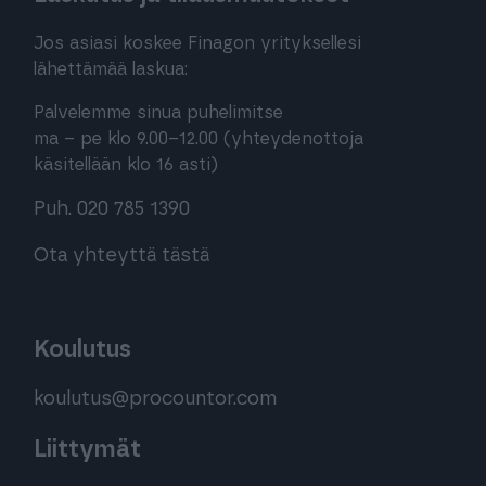
Jos asiasi koskee Finagon yrityksellesi
lähettämää laskua:
Palvelemme sinua puhelimitse
ma – pe klo 9.00–12.00 (yhteydenottoja
käsitellään klo 16 asti)
Puh. 020 785 1390
Ota yhteyttä tästä
Koulutus
koulutus@procountor.com
Liittymät