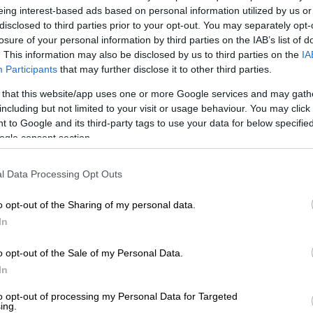
automatisoi taloushallinnon prosesseja.
Ota käyttöösi juristien laatimat, käyttövalmiit
eing interest-based ads based on personal information utilized by us or
irjaus vaikuttaa sekä
tuloslaskelmaan että
sopimuspohjat
disclosed to third parties prior to your opt-out. You may separately opt-
laskelmaan, kun taas varat, velat ja oma
keyhtiöt ja isännöitsijät
Urheiluseurat
losure of your personal information by third parties on the IAB’s list of
. This information may also be disclosed by us to third parties on the
IA
n joko
debet
– tai
kredit
-puolelle sen mukaan,
aisratkaisu isännöintialalle.
-30 % kuukausimaksusta urheiluse
Participants
that may further disclose it to other third parties.
maksuton mobiili!
astaava tapahtuma.
 that this website/app uses one or more Google services and may gath
PROCOUNTORIN UUDET OMINAISUUDET
including but not limited to your visit or usage behaviour. You may click 
ohtaista ja tarkkaa tietoa yrityksen
okemuksiin Procountorista
Tilitoimistoille
Yhd
 to Google and its third-party tags to use your data for below specifi
Procountor versiopäivitykset
okemuksiin Procountorista
Tilitoimistoille
Yhd
a myös virheiden tunnistamisen ja
ogle consent section.
Tiedot Procountorin versiopäivityksistä
 tasapainotettava.
l Data Processing Opt Outs
tetty ja hyväksytty kirjanpitomenetelmä,
o opt-out of the Sharing of my personal data.
nisaatioissa. Se on tärkeä työkalu
tsitkö itsellesi kirjanpitäjää?
In
Tutustu tilitoimistoihin
verotuksen kannalta.
o opt-out of the Sale of my Personal Data.
In
to opt-out of processing my Personal Data for Targeted
ing.