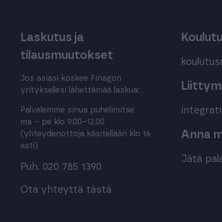
Laskutus ja
Koulut
tilausmuutokset
koulutu
Jos asiasi koskee Finagon
Liitty
yrityksellesi lähettämää laskua:
integra
Palvelemme sinua puhelimitse
ma – pe klo 9.00–12.00
Anna me
(yhteydenottoja käsitellään klo 16
asti)
Jätä pal
Puh. 020 785 1390
Ota yhteyttä tästä