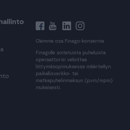
allinto
Olemme osa Finago-konsernia
ma
Finagolle soitetuista puheluista
operaattorisi veloittaa
liittymäsopimuksessa määritellyn
paikallisverkko- tai
into
matkapuhelinmaksun (pvm/mpm)
mukaisesti.