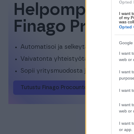
Opted 
Helpompaa arke
I want t
of my P
Finago Procount
was col
Opted 
Google 
Automatisoi ja selkeytä talouttasi
I want t
Vaivatonta yhteistyötä eri osapuolten 
web or d
Sopii yritysmuodosta ja -koosta riippu
I want t
purpose
Tutustu Finago Procountoriin
I want 
I want t
web or d
I want t
or app.