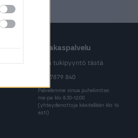
oihin
Asiakaspalvelu
Jätä tukipyyntö tästä
020 7879 840
Palvelemme sinua puhelimitse:
ma-pe klo 8:30-12:00
(yhteydenottoja käsitellään klo 16
asti)