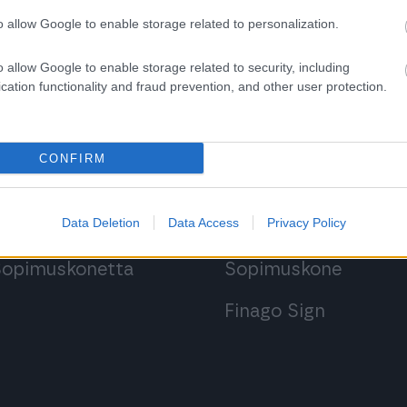
o allow Google to enable storage related to personalization.
o allow Google to enable storage related to security, including
cation functionality and fraud prevention, and other user protection.
 ohjelmistoihin
Kirjaudu ohjelmist
CONFIRM
Procountoriin
Procountor
Data Deletion
Data Access
Privacy Policy
Procountor Soloon
Procountor Solo
 Sopimuskonetta
Sopimuskone
Finago Sign