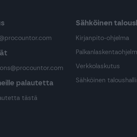
us
Sähköinen taloush
s@procountor.com
Kirjanpito-ohjelma
Palkanlaskentaohjel
mät
Verkkolaskutus
tions@procountor.com
Sähköinen taloushall
ille palautetta
autetta tästä