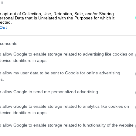
In
a fiksulla
o opt-out of Collection, Use, Retention, Sale, and/or Sharing
ersonal Data that Is Unrelated with the Purposes for which it
orilla
lected.
Out
consents
o allow Google to enable storage related to advertising like cookies on
kanssa
evice identifiers in apps.
matta
o allow my user data to be sent to Google for online advertising
s.
to allow Google to send me personalized advertising.
o allow Google to enable storage related to analytics like cookies on
evice identifiers in apps.
o allow Google to enable storage related to functionality of the website
Takaisin etusivulle