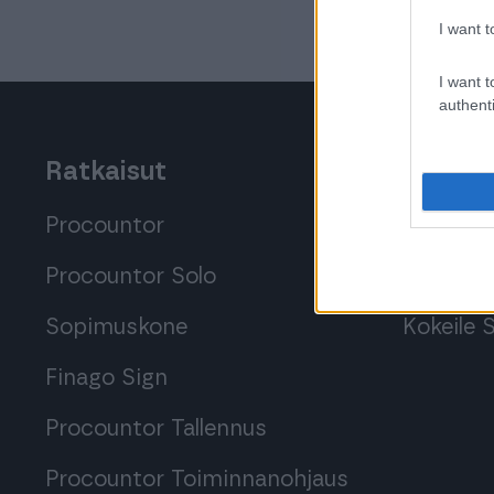
I want t
I want t
authenti
Ratkaisut
Tutustu
Procountor
Tutustu 
Procountor Solo
Tutustu 
Sopimuskone
Kokeile
Finago Sign
Procountor Tallennus
Procountor Toiminnanohjaus