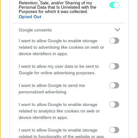
Retention, Sale, and/or Sharing of my
Procountor Solo
Personal Data that Is Unrelated with the
Purposes for which it was collected.
Opted Out
Sopimuskone
Google consents
Finago Sign
I want to allow Google to enable storage
Procountor Tallennus
related to advertising like cookies on web or
device identifiers in apps.
Procountor Toiminnanohjaus
I want to allow my user data to be sent to
Google for online advertising purposes.
Tutustu ohjelmistoihin
I want to allow Google to send me
personalized advertising.
Tutustu Procountoriin
I want to allow Google to enable storage
related to analytics like cookies on web or
Tutustu Procountor Soloon
device identifiers in apps.
Kokeile Sopimuskonetta
I want to allow Google to enable storage
related to functionality of the website or app.