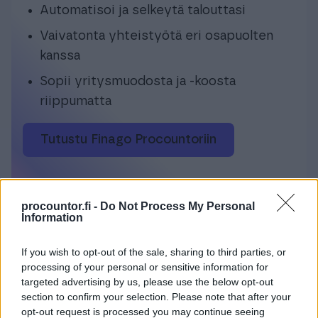
Automatisoi ja selkeytä talouttasi
Vaivatonta yhteistyötä eri osapuolten
kanssa
Sopii yritysmuodosta ja -koosta
riippumatta
Tutustu Finago Procountoriin
procountor.fi -
Do Not Process My Personal
Information
Yrittäjän taloushallinnon ja
If you wish to opt-out of the sale, sharing to third parties, or
kirjanpidon ohjelmisto
processing of your personal or sensitive information for
targeted advertising by us, please use the below opt-out
Yksinkertaista taloushallinnon rutiineja ja
section to confirm your selection. Please note that after your
käytä aikasi paremmin. Aloitus nyt
opt-out request is processed you may continue seeing