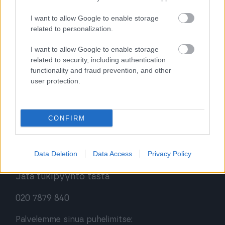
I want to allow Google to enable storage
Kirjaudu ohjelmistoihin
related to personalization.
Procountor
I want to allow Google to enable storage
related to security, including authentication
Procountor Solo
functionality and fraud prevention, and other
user protection.
Sopimuskone
Finago Sign
CONFIRM
Asiakaspalvelu
Data Deletion
Data Access
Privacy Policy
Jätä tukipyyntö tästä
020 7879 840
Palvelemme sinua puhelimitse: