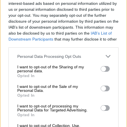
interest-based ads based on personal information utilized by
maksutta rajoitetun ajan!
us or personal information disclosed to third parties prior to
your opt-out. You may separately opt-out of the further
Tutustu Procountoriin
disclosure of your personal information by third parties on the
IAB’s list of downstream participants. This information may
also be disclosed by us to third parties on the
IAB’s List of
Downstream Participants
that may further disclose it to other
third parties.
Please note that this website/app uses one or more Google
Personal Data Processing Opt Outs
Takaisin etusivulle
services and may gather and store information including but
not limited to your visit or usage behaviour. You may click to
I want to opt-out of the Sharing of my
personal data.
grant or deny consent to Google and its third-party tags to
Opted In
use your data for below specified purposes in below Google
consent section.
I want to opt-out of the Sale of my
Personal Data.
Opted In
Ratkaisut
I want to opt-out of processing my
Personal Data for Targeted Advertising.
Opted In
Procountor
I want to opt-out of Collection, Use,