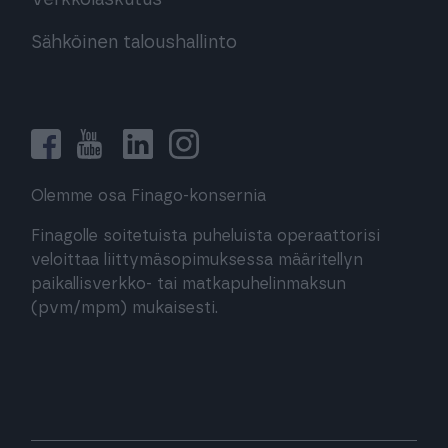
Verkkolaskutus
Sähköinen taloushallinto
Olemme osa Finago-konsernia
Finagolle soitetuista puheluista operaattorisi
veloittaa liittymäsopimuksessa määritellyn
paikallisverkko- tai matkapuhelinmaksun
(pvm/mpm) mukaisesti.