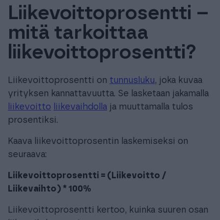
Liikevoittoprosentti –
Tuki & Koulutus
mitä tarkoittaa
Meistä & Ajankohtaista
liikevoittoprosentti?
Liikevoittoprosentti on
tunnusluku
, joka kuvaa
yrityksen kannattavuutta. Se lasketaan jakamalla
liikevoitto
liikevaihdolla
ja muuttamalla tulos
Tilaa Procountor
prosentiksi.
Kaava liikevoittoprosentin laskemiseksi on
Kokeile maksutta
seuraava:
Kirjaudu
Liikevoittoprosentti = (Liikevoitto /
Liikevaihto) * 100%
Liikevoittoprosentti kertoo, kuinka suuren osan