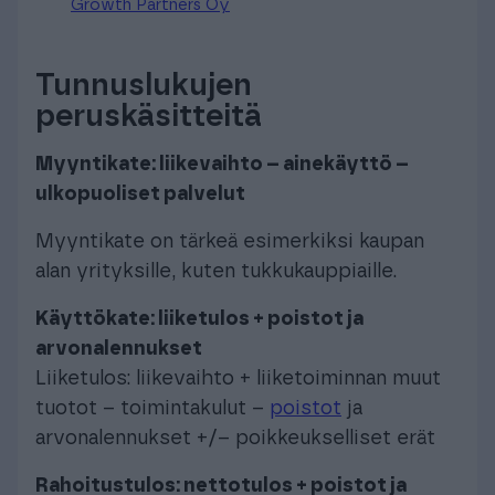
Growth Partners Oy
Tunnuslukujen
peruskäsitteitä
Myyntikate: liikevaihto – ainekäyttö –
ulkopuoliset palvelut
Myyntikate on tärkeä esimerkiksi kaupan
alan yrityksille, kuten tukkukauppiaille.
Käyttökate: liiketulos + poistot ja
arvonalennukset
Liiketulos: liikevaihto + liiketoiminnan muut
tuotot – toimintakulut –
poistot
ja
arvonalennukset +/– poikkeukselliset erät
Rahoitustulos: nettotulos + poistot ja