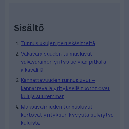
Sisältö
Tunnuslukujen peruskäsitteitä
Vakavaraisuuden tunnusluvut –
vakavarainen yritys selviää pitkällä
aikavälillä
Kannattavuuden tunnusluvut –
kannattavalla yrityksellä tuotot ovat
kuluja suuremmat
Maksuvalmiuden tunnusluvut
kertovat yrityksen kyvystä selviytyä
kuluista