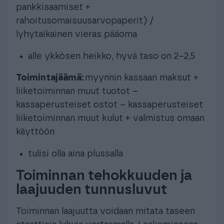
pankkisaamiset +
rahoitusomaisuusarvopaperit) /
lyhytaikainen vieras pääoma
alle ykkösen heikko, hyvä taso on 2–2,5
Toimintajäämä:
myynnin kassaan maksut +
liiketoiminnan muut tuotot –
kassaperusteiset ostot – kassaperusteiset
liiketoiminnan muut kulut + valmistus omaan
käyttöön
tulisi olla aina plussalla
Toiminnan tehokkuuden ja
laajuuden tunnusluvut
Toiminnan laajuutta voidaan mitata taseen