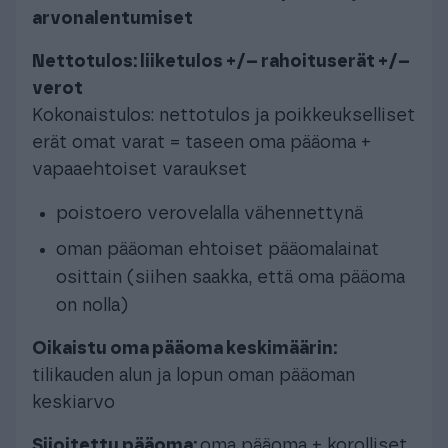
arvonalentumiset
Nettotulos: liiketulos +/– rahoituserät +/–
verot
Kokonaistulos: nettotulos ja poikkeukselliset
erät omat varat = taseen oma pääoma +
vapaaehtoiset varaukset
poistoero verovelalla vähennettynä
oman pääoman ehtoiset pääomalainat
osittain (siihen saakka, että oma pääoma
on nolla)
Oikaistu oma pääoma keskimäärin:
tilikauden alun ja lopun oman pääoman
keskiarvo
Sijoitettu pääoma:
oma pääoma + korolliset