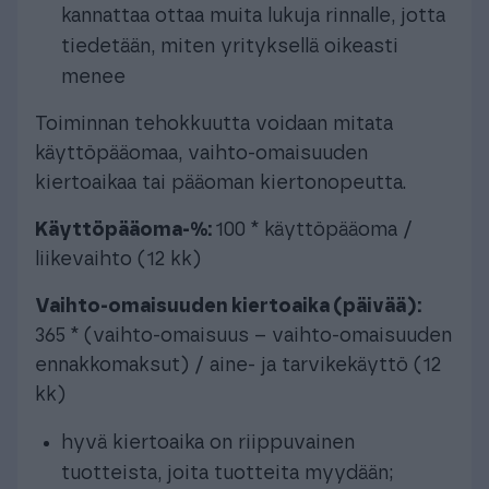
kannattaa ottaa muita lukuja rinnalle, jotta
tiedetään, miten yrityksellä oikeasti
menee
Toiminnan tehokkuutta voidaan mitata
käyttöpääomaa, vaihto-omaisuuden
kiertoaikaa tai pääoman kiertonopeutta.
Käyttöpääoma-%:
100 * käyttöpääoma /
liikevaihto (12 kk)
Vaihto-omaisuuden kiertoaika (päivää):
365 * (vaihto-omaisuus – vaihto-omaisuuden
ennakkomaksut) / aine- ja tarvikekäyttö (12
kk)
hyvä kiertoaika on riippuvainen
tuotteista, joita tuotteita myydään;