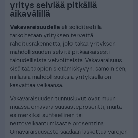
yritys selviää pitkällä
aikavälillä
Vakavaraisuudella
eli soliditeetilla
tarkoitetaan yrityksen tervettä
rahoitusrakennetta, joka takaa yrityksen
mahdollisuuden selvitä pitkäaikaisesti
taloudellisista velvoitteista. Vakavaraisuus
sisältää tappion sietämiskyvyn, samoin sen,
millaisia mahdollisuuksia yrityksellä on
kasvattaa velkaansa.
Vakavaraisuuden tunnusluvut ovat muun
muassa omavaraisuusasteprosentti, muita
esimerkiksi suhteellinen tai
nettovelkaantumisaste prosenttina.
Omavaraisuusaste saadaan laskettua varojen