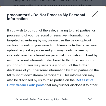
paljon velkoja kuin on liikevaihto; ollaan
riskirajalla, koska jotta taseessa olevat
velat voisi maksaa kaikkinensa, pitäisi
procountor.fi -
Do Not Process My Personal
Information
käyttää koko liikevaihto (mikä ei taas
mahdollista, koska liikevaihdosta täytyy
If you wish to opt-out of the sale, sharing to third parties, or
vähentää myös henkilöstö- ja muita
processing of your personal or sensitive information for
kuluja)
targeted advertising by us, please use the below opt-out
section to confirm your selection. Please note that after your
50 % taso jo melko turvallinen
opt-out request is processed you may continue seeing
interest-based ads based on personal information utilized by
Kannattavuuden
us or personal information disclosed to third parties prior to
tunnusluvut – kannattavalla
your opt-out. You may separately opt-out of the further
disclosure of your personal information by third parties on the
yrityksellä tuotot ovat
IAB’s list of downstream participants. This information may
kuluja suuremmat
also be disclosed by us to third parties on the
IAB’s List of
Downstream Participants
that may further disclose it to other
Kannattavuus
on yrityksen toiminnan
third parties.
jatkuvuuden edellytys. Se on karkeasti
Please note that this website/app uses one or more Google
Personal Data Processing Opt Outs
ottaen yrityksen tulojen ja kulujen
services and may gather and store information including but