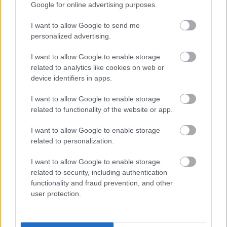
Google for online advertising purposes.
Oman pääoman tuotto
-%: 100 * nettotulos
I want to allow Google to send me
(12 kk) / oikaistu oma pääoma keskimäärin
personalized advertising.
hyvä taso 15–20 %
I want to allow Google to enable storage
related to analytics like cookies on web or
jos alle 5 %, heikko taso, voi olla hankala
device identifiers in apps.
saada sijoittajia
I want to allow Google to enable storage
related to functionality of the website or app.
Sijoitetun pääoman tuotto
-%: 100 *
[nettotulos + rahoituskulut + verot (12 kk)]
I want to allow Google to enable storage
/ sijoitettu pääoma keskimäärin
related to personalization.
alle 3 % heikko sijoittajien näkökulmasta
I want to allow Google to enable storage
related to security, including authentication
10–15 % hyvä
functionality and fraud prevention, and other
user protection.
yli 15 % on jo erittäin hyvä
Maksuvalmiuden