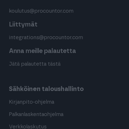
koulutus@procountor.com
Liittymät
integrations@procountor.com
Anna meille palautetta
Jätä palautetta tästä
Sähköinen taloushallinto
Kirjanpito-ohjelma
Palkanlaskentaohjelma
Verkkolaskutus