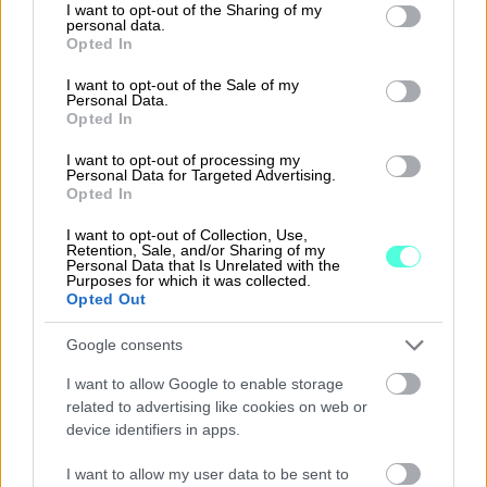
vertaamista toisiinsa. Kannattava yritys
not limited to your visit or usage behaviour. You may click to
I want to opt-out of the Sharing of my
personal data.
grant or deny consent to Google and its third-party tags to
tuottaa voittoa, heikosti kannattava
Opted In
use your data for below specified purposes in below Google
tappiota samalla pääomaansa syöden.
consent section.
I want to opt-out of the Sale of my
Liiketoiminnan voitto tai tappio ovat
Personal Data.
Opted In
tunnettuja kannattavuuden alle kuuluvia
käsitteitä.
I want to opt-out of processing my
Personal Data for Targeted Advertising.
Opted In
Erilaiset kateprosentit, esimerkiksi myynti-
tai käyttökateprosentit, yhtä lailla
I want to opt-out of Collection, Use,
Retention, Sale, and/or Sharing of my
esimerkiksi sijoitetun pääoman
Personal Data that Is Unrelated with the
Purposes for which it was collected.
tuottoprosentti ovat kannattavuuden
Opted Out
mittareita. Katemittareilla tarkoitetaan
Google consents
toteuman vertaamista liikevaihtoon, sen
sijaan tuottomittareissa verrataan tiettyä
I want to allow Google to enable storage
related to advertising like cookies on web or
erää pääomaan.
device identifiers in apps.
Kate- tai tulos-%: kate tai tulos * 100 /
I want to allow my user data to be sent to
liikevaihto