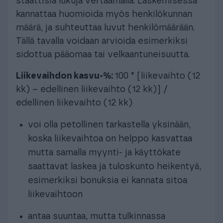
staattisia lukuja vertaamalla. Laskemisessa
kannattaa huomioida myös henkilökunnan
määrä, ja suhteuttaa luvut henkilömäärään.
Tällä tavalla voidaan arvioida esimerkiksi
sidottua pääomaa tai velkaantuneisuutta.
Liikevaihdon kasvu-%:
100 * [liikevaihto (12
kk) – edellinen liikevaihto (12 kk)] /
edellinen liikevaihto (12 kk)
voi olla petollinen tarkastella yksinään,
koska liikevaihtoa on helppo kasvattaa
mutta samalla myynti- ja käyttökate
saattavat laskea ja tuloskunto heikentyä,
esimerkiksi bonuksia ei kannata sitoa
liikevaihtoon
antaa suuntaa, mutta tulkinnassa