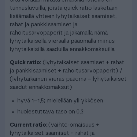
tunnusluvuilla, joista quick ratio lasketaan
lisäämällä yhteen lyhytaikaiset saamiset,
rahat ja pankkisaamiset ja
rahoitusarvopaperit ja jakamalla nämä
lyhytaikaisella vieraalla pääomalla miinus
lyhytaikaisillä saaduilla ennakkomaksuilla.
Quick ratio:
(lyhytaikaiset saamiset + rahat
ja pankkisaamiset + rahoitusarvopaperit) /
(lyhytaikainen vieras pääoma – lyhytaikaiset
saadut ennakkomaksut)
hyvä 1–1,5; mielellään yli ykkösen
huolestuttava taso on 0,3
Current ratio:
(vaihto-omaisuus +
lyhytaikaiset saamiset + rahat ja