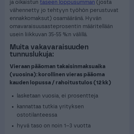
ja oikaistun
taseen loppusumman
(josta
vähennetty jo tehtyyn työhön perustuvat
ennakkomaksut) osamääränä. Hyvän
omavaraisuusasteprosentin määritellään
usein liikkuvan 35-55 %:n välillä.
Muita vakavaraisuuden
tunnuslukuja:
Vieraan pääoman takaisinmaksuaika
(vuosina): korollinen vieras pääoma
kauden lopussa / rahoitustulos (12 kk)
lasketaan vuosia, ei prosentteja
kannattaa tutkia yrityksen
ostotilanteessa
hyvä taso on noin 1–3 vuotta