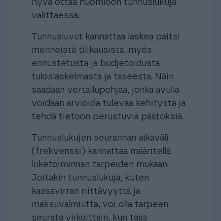
hyvä ottaa huomioon tunnuslukuja
valittaessa.
Tunnusluvut kannattaa laskea paitsi
menneistä tilikausista, myös
ennustetusta ja budjetoidusta
tuloslaskelmasta ja taseesta. Näin
saadaan vertailupohjaa, jonka avulla
voidaan arvioida tulevaa kehitystä ja
tehdä tietoon perustuvia päätöksiä.
Tunnuslukujen seurannan aikaväli
(frekvenssi) kannattaa määritellä
liiketoiminnan tarpeiden mukaan.
Joitakin tunnuslukuja, kuten
kassavirran riittävyyttä ja
maksuvalmiutta, voi olla tarpeen
seurata viikoittain, kun taas