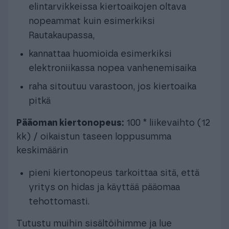
elintarvikkeissa kiertoaikojen oltava
nopeammat kuin esimerkiksi
Rautakaupassa,
kannattaa huomioida esimerkiksi
elektroniikassa nopea vanhenemisaika
raha sitoutuu varastoon, jos kiertoaika
pitkä
Pääoman kiertonopeus:
100 * liikevaihto (12
kk) / oikaistun taseen loppusumma
keskimäärin
pieni kiertonopeus tarkoittaa sitä, että
yritys on hidas ja käyttää pääomaa
tehottomasti.
Tutustu muihin sisältöihimme ja lue