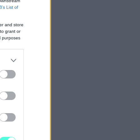
 downstream
B’s List of
er and store
uroille ja
to grant or
ed purposes
istyksille
Yrityksille
istyksille
Yrityksille