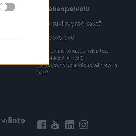
oihin
Asiakaspalvelu
Jätä tukipyyntö tästä
020 7879 840
Palvelemme sinua puhelimitse:
ma-pe klo 8:30-12:00
(yhteydenottoja käsitellään klo 16
asti)
allinto