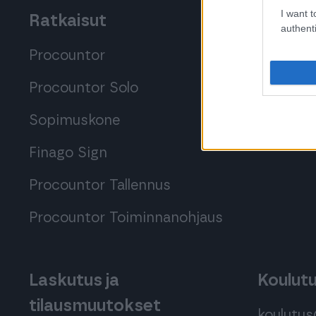
I want t
Ratkaisut
Tutustu
authenti
Procountor
Tutustu 
Procountor Solo
Tutustu 
Sopimuskone
Kokeile
Finago Sign
Procountor Tallennus
Procountor Toiminnanohjaus
Laskutus ja
Koulut
tilausmuutokset
koulutu