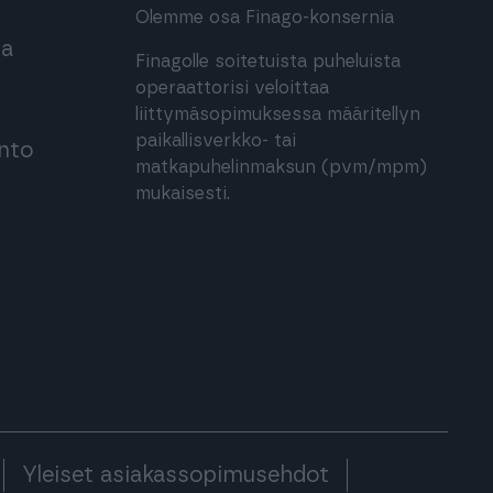
Olemme osa Finago-konsernia
ma
Finagolle soitetuista puheluista
operaattorisi veloittaa
liittymäsopimuksessa määritellyn
paikallisverkko- tai
into
matkapuhelinmaksun (pvm/mpm)
mukaisesti.
Yleiset asiakassopimusehdot