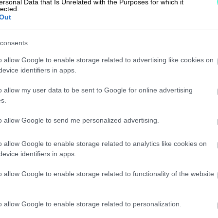
ersonal Data that Is Unrelated with the Purposes for which it
lected.
Out
kanssa
consents
matta
o allow Google to enable storage related to advertising like cookies on
evice identifiers in apps.
o allow my user data to be sent to Google for online advertising
s.
to allow Google to send me personalized advertising.
o allow Google to enable storage related to analytics like cookies on
Takaisin etusivulle
evice identifiers in apps.
o allow Google to enable storage related to functionality of the website
o allow Google to enable storage related to personalization.