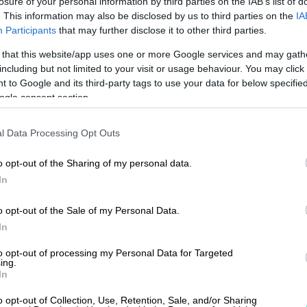
losure of your personal information by third parties on the IAB’s list of
automatisoi taloushallinnon prosesseja.
Ota käyttöösi juristien laatimat, käyttövalmiit
. This information may also be disclosed by us to third parties on the
IA
sopimuspohjat
ja se, että ne olivat yleisesti hyväksytty
Participants
that may further disclose it to other third parties.
keyhtiöt ja isännöitsijät
Urheiluseurat
at maksutapahtumat verrattuna sähköisiin
 that this website/app uses one or more Google services and may gath
aisratkaisu isännöintialalle.
-30 % kuukausimaksusta urheiluse
uten väärennetyt tai katteettomat shekit.
including but not limited to your visit or usage behaviour. You may click 
maksuton mobiili!
 to Google and its third-party tags to use your data for below specifi
PROCOUNTORIN UUDET OMINAISUUDET
iitä käytetään yhä joissakin tilanteissa ja
ogle consent section.
okemuksiin Procountorista
Tilitoimistoille
Yhd
kin vähentäneet shekkien käyttöä tai
Procountor versiopäivitykset
okemuksiin Procountorista
Tilitoimistoille
Yhd
l Data Processing Opt Outs
Tiedot Procountorin versiopäivityksistä
o opt-out of the Sharing of my personal data.
In
o opt-out of the Sale of my Personal Data.
tsitkö itsellesi kirjanpitäjää?
Tutustu tilitoimistoihin
In
a fiksulla
to opt-out of processing my Personal Data for Targeted
ing.
orilla
In
o opt-out of Collection, Use, Retention, Sale, and/or Sharing