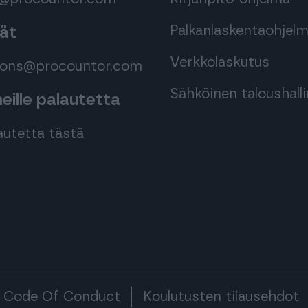
Palkanlaskentaohjel
mät
Verkkolaskutus
tions@procountor.com
Sähköinen taloushall
ille palautetta
autetta tästä
Code Of Conduct
Koulutusten tilausehdot