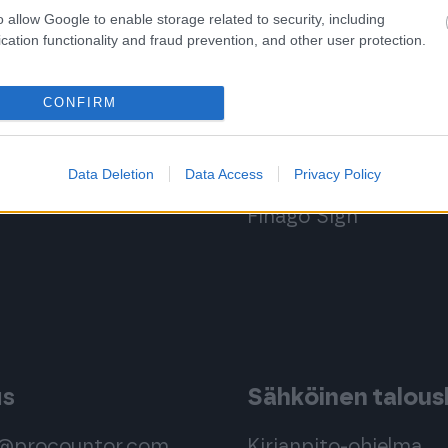
o allow Google to enable storage related to security, including
 ohjelmistoihin
Kirjaudu ohjelmist
cation functionality and fraud prevention, and other user protection.
Procountoriin
Procountor
CONFIRM
Procountor Soloon
Procountor Solo
 Sopimuskonetta
Sopimuskone
Data Deletion
Data Access
Privacy Policy
Finago Sign
us
Sähköinen taloush
s@procountor.com
Kirjanpito-ohjelma