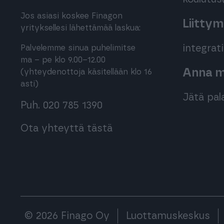
Jos asiasi koskee Finagon
Liitty
yrityksellesi lähettämää laskua:
integra
Palvelemme sinua puhelimitse
ma – pe klo 9.00–12.00
Anna me
(yhteydenottoja käsitellään klo 16
asti)
Jätä pal
Puh. 020 785 1390
Ota yhteyttä tästä
© 2026 Finago Oy
Luottamuskeskus