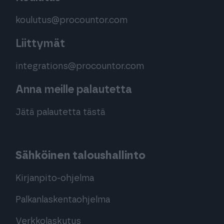
koulutus@procountor.com
Liittymät
integrations@procountor.com
Anna meille palautetta
Jätä palautetta tästä
Sähköinen taloushallinto
Kirjanpito-ohjelma
Palkanlaskentaohjelma
Verkkolaskutus