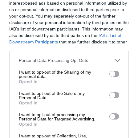
maksutta rajoitetun ajan!
interest-based ads based on personal information utilized by
us or personal information disclosed to third parties prior to
your opt-out. You may separately opt-out of the further
Tutustu Procountoriin
disclosure of your personal information by third parties on the
IAB’s list of downstream participants. This information may
also be disclosed by us to third parties on the
IAB’s List of
Downstream Participants
that may further disclose it to other
third parties.
Please note that this website/app uses one or more Google
Personal Data Processing Opt Outs
Takaisin etusivulle
services and may gather and store information including but
not limited to your visit or usage behaviour. You may click to
I want to opt-out of the Sharing of my
personal data.
grant or deny consent to Google and its third-party tags to
Opted In
use your data for below specified purposes in below Google
consent section.
I want to opt-out of the Sale of my
Personal Data.
Opted In
Ratkaisut
I want to opt-out of processing my
Personal Data for Targeted Advertising.
Opted In
Procountor
I want to opt-out of Collection, Use,