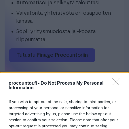
Automatisoi ja selkeytä talouttasi
Vaivatonta yhteistyötä eri osapuolten
kanssa
Sopii yritysmuodosta ja -koosta
riippumatta
Tutustu Finago Procountoriin
procountor.fi -
Do Not Process My Personal
Information
Yrittäjän taloushallinnon ja
If you wish to opt-out of the sale, sharing to third parties, or
kirjanpidon ohjelmisto
processing of your personal or sensitive information for
targeted advertising by us, please use the below opt-out
Yksinkertaista taloushallinnon rutiineja ja
section to confirm your selection. Please note that after your
käytä aikasi paremmin. Aloitus nyt
opt-out request is processed you may continue seeing