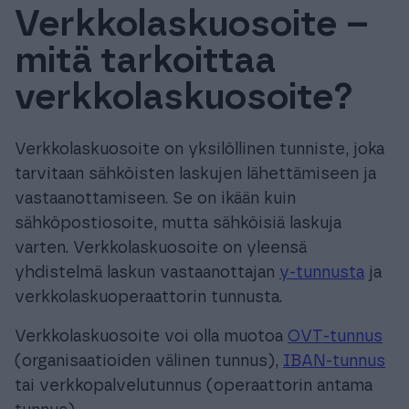
Verkkolaskuosoite –
Tuki & Koulutus
mitä tarkoittaa
Meistä & Ajankohtaista
verkkolaskuosoite?
Verkkolaskuosoite on yksilöllinen tunniste, joka
tarvitaan sähköisten laskujen lähettämiseen ja
vastaanottamiseen. Se on ikään kuin
Tilaa Procountor
sähköpostiosoite, mutta sähköisiä laskuja
varten. Verkkolaskuosoite on yleensä
Kokeile maksutta
yhdistelmä laskun vastaanottajan
y-tunnusta
ja
verkkolaskuoperaattorin tunnusta.
Kirjaudu
Verkkolaskuosoite voi olla muotoa
OVT-tunnus
(organisaatioiden välinen tunnus),
IBAN-tunnus
tai verkkopalvelutunnus (operaattorin antama