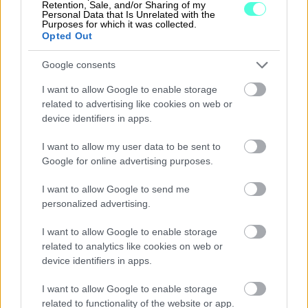
Retention, Sale, and/or Sharing of my
Procountor Solo
Personal Data that Is Unrelated with the
Purposes for which it was collected.
Opted Out
Sopimuskone
Google consents
Finago Sign
I want to allow Google to enable storage
Procountor Tallennus
related to advertising like cookies on web or
device identifiers in apps.
Procountor Toiminnanohjaus
I want to allow my user data to be sent to
Google for online advertising purposes.
Tutustu ohjelmistoihin
I want to allow Google to send me
personalized advertising.
Tutustu Procountoriin
I want to allow Google to enable storage
related to analytics like cookies on web or
Tutustu Procountor Soloon
device identifiers in apps.
Kokeile Sopimuskonetta
I want to allow Google to enable storage
related to functionality of the website or app.