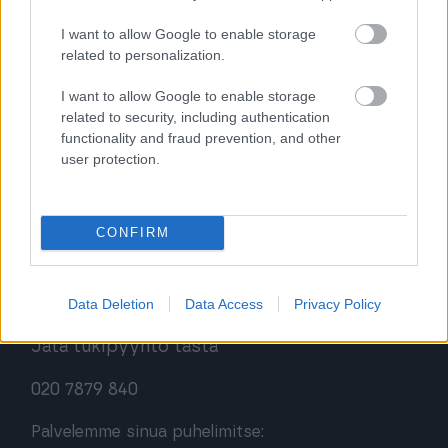
I want to allow Google to enable storage
Kirjaudu ohjelmistoihin
related to personalization.
Procountor
I want to allow Google to enable storage
related to security, including authentication
Procountor Solo
functionality and fraud prevention, and other
user protection.
Sopimuskone
Finago Sign
CONFIRM
Asiakaspalvelu
Data Deletion
Data Access
Privacy Policy
Jätä tukipyyntö tästä
020 7879 840
Palvelemme sinua puhelimitse: