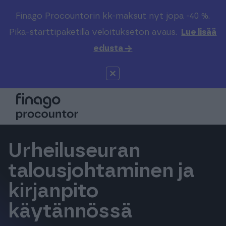
Finago Procountorin kk-maksut nyt jopa -40 %.
Etsi sivustolta
Valitse kieli
Kirjaudu
Pika-starttipaketilla veloitukseton avaus.
Lue lisää
edusta →
Suomi (FI)
Procountor
Tuotteet
Solo
Global (EN)
Kenelle
Sopimuskone
Tilitoimistoille
Urheiluseuran
Finago Sign
Kokemuksia
talousjohtaminen ja
kirjanpito
Kampus
Hinnasto
käytännössä