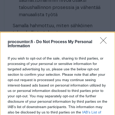
saumattomammin nivoa osaksi
taloushallinnon prosessia ja vähentää
manuaalista työtä
Samalla hahmottuu, miten sähköinen
taloushallinto tehostaa prosesseja,
yhtenäistää toimintatapoja ja parantaa
procountor.fi -
Do Not Process My Personal
Information
tiedonkulkua seuran, joukkueiden ja
kirjanpidon välillä.
If you wish to opt-out of the sale, sharing to third parties, or
processing of your personal or sensitive information for
Puhujat
targeted advertising by us, please use the below opt-out
section to confirm your selection. Please note that after your
Petteri Kleemola, Finaxa
opt-out request is processed you may continue seeing
Pirjo Jartti,
konsultti
interest-based ads based on personal information utilized by
us or personal information disclosed to third parties prior to
your opt-out. You may separately opt-out of the further
Webinaari sopii erityisesti
disclosure of your personal information by third parties on the
urheiluseurojen taloushallinnon
IAB’s list of downstream participants. This information may
kehittämisestä vastaaville, kuten
also be disclosed by us to third parties on the
IAB’s List of