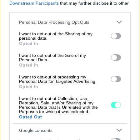
toiminnanjohtajille, hallituksen jäsenille
Downstream Participants
that may further disclose it to other
third parties.
tai seuran hallinnossa työskenteleville.
Please note that this website/app uses one or more Google
Personal Data Processing Opt Outs
services and may gather and store information including but
not limited to your visit or usage behaviour. You may click to
I want to opt-out of the Sharing of my
personal data.
grant or deny consent to Google and its third-party tags to
Opted In
use your data for below specified purposes in below Google
consent section.
I want to opt-out of the Sale of my
Personal Data.
Opted In
I want to opt-out of processing my
Personal Data for Targeted Advertising.
Opted In
I want to opt-out of Collection, Use,
Retention, Sale, and/or Sharing of my
Personal Data that Is Unrelated with the
Purposes for which it was collected.
Petteri Kleemola
Opted Out
ASIANTUNTIJA, FINAXA OY
Google consents
Petteri Kleemola on urheiluseurojen