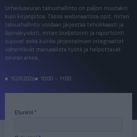
Tuki & Koulutus
Urheiluseuran taloushallinto on paljon muutakin
kuin kirjanpitoa. Tässä webinaarissa opit, miten
taloushallinto voidaan järjestää tehokkaasti ja
Meistä & Ajankohtaista
läpinäkyvästi, miten budjetointi ja raportointi
sujuvat sekä kuinka järjestelmien integraatiot
vähentävät manuaalista työtä ja helpottavat
seuran arkea.
Tilaa Procountor
15.09.2026
10:00 – 11:00
Kokeile maksutta
Kirjaudu
Etunimi