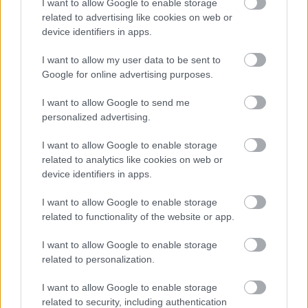
I want to allow Google to enable storage
taloushallintoon täysin keskittyvän
related to advertising like cookies on web or
tilitoimiston asiantuntija. Hänellä on pitkä
device identifiers in apps.
kokemus urheiluseurojen arjesta ja
tarpeista sekä niitä palvelevien
I want to allow my user data to be sent to
Google for online advertising purposes.
taloushallinnon käytäntöjen
kehittämisestä. Webinaarissa Petteri jakaa
I want to allow Google to send me
esimerkkejä seura-arjessa toimivista
personalized advertising.
toimintamalleista.
I want to allow Google to enable storage
related to analytics like cookies on web or
device identifiers in apps.
I want to allow Google to enable storage
related to functionality of the website or app.
I want to allow Google to enable storage
related to personalization.
I want to allow Google to enable storage
Pirjo Jartti
related to security, including authentication
TUOTEASIANTUNTIJA, FINAGO