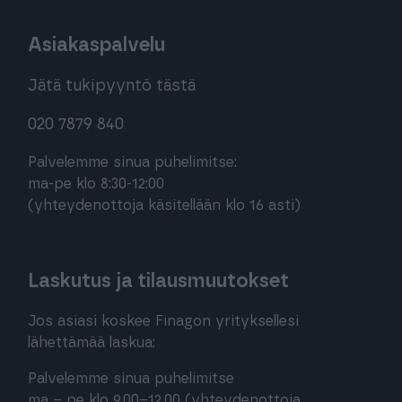
Asiakaspalvelu
Jätä tukipyyntö tästä
020 7879 840
Palvelemme sinua puhelimitse:
ma-pe klo 8:30-12:00
(yhteydenottoja käsitellään klo 16 asti)
Laskutus ja tilausmuutokset
Jos asiasi koskee Finagon yrityksellesi
lähettämää laskua:
Palvelemme sinua puhelimitse
ma – pe klo 9.00–12.00 (yhteydenottoja