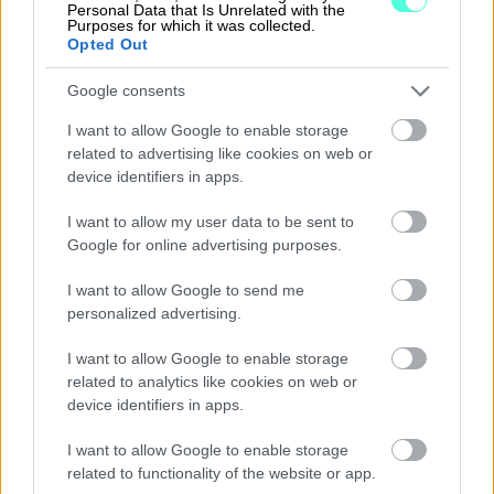
Personal Data that Is Unrelated with the
Purposes for which it was collected.
Opted Out
Elina Lehmus
SOVELLUSKONSULTTI
Google consents
Elina Lehmus työskentelee Finagolla
I want to allow Google to enable storage
sovelluskonsulttina ja toimii monipuolisten
related to advertising like cookies on web or
device identifiers in apps.
projektien parissa tukien asiakkaiden
talous‑ ja palkkahallinnon arjen sujuvuutta.
I want to allow my user data to be sent to
Hänellä on yhdentoista vuoden kokemus
Google for online advertising purposes.
alan tehtävistä, ja Procountoria hän on
kouluttanut jo noin seitsemän vuoden ajan.
I want to allow Google to send me
personalized advertising.
I want to allow Google to enable storage
related to analytics like cookies on web or
device identifiers in apps.
I want to allow Google to enable storage
related to functionality of the website or app.