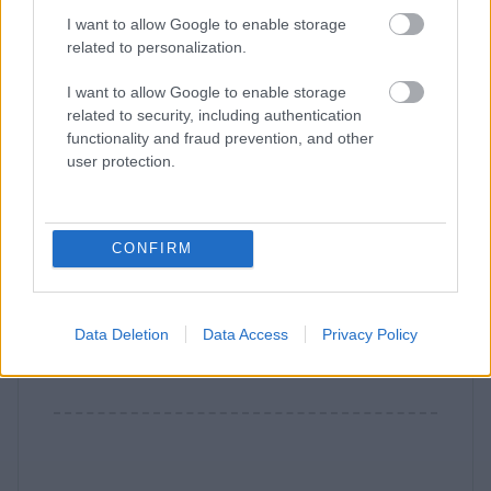
I want to allow Google to enable storage
related to personalization.
Anni Vuokko
SENIOR PRODUCT MANAGER
I want to allow Google to enable storage
related to security, including authentication
Anni Vuokko toimii Senior Product
functionality and fraud prevention, and other
Managerina Finagolla ja vastaa
user protection.
Procountorin kirjanpidon kehityksestä
erityisesti tilitoimistojen tarpeet
huomioiden. Hänellä on yli
CONFIRM
vuosikymmenen kokemus tuotetyöstä, ja
hänen työssään yhdistyvät vahva
liiketoimintaymmärrys ja asiakaslähtöinen
Data Deletion
Data Access
Privacy Policy
kehittäminen.