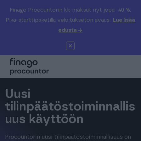
Finago Procountorin kk-maksut nyt jopa -40 %.
Etsi sivustolta
Valitse kieli
Kirjaudu
Pika-starttipaketilla veloitukseton avaus.
Lue lisää
edusta →
Suomi (FI)
Procountor
Tuotteet
Solo
Global (EN)
Kenelle
Sopimuskone
Tilitoimistoille
Uusi
Finago Sign
Kokemuksia
tilinpäätöstoiminnallis
uus käyttöön
Kampus
Hinnasto
Procountorin uusi tilinpäätöstoiminnallisuus on