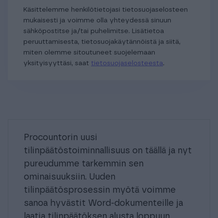
Käsittelemme henkilötietojasi tietosuojaselosteen
mukaisesti ja voimme olla yhteydessä sinuun
sähköpostitse ja/tai puhelimitse. Lisätietoa
peruuttamisesta, tietosuojakäytännöistä ja siitä,
miten olemme sitoutuneet suojelemaan
yksityisyyttäsi, saat
tietosuojaselosteesta
.
Procountorin uusi
tilinpäätöstoiminnallisuus on täällä ja nyt
pureudumme tarkemmin sen
ominaisuuksiin. Uuden
tilinpäätösprosessin myötä voimme
sanoa hyvästit Word-dokumenteille ja
laatia tilinpäätöksen alusta loppuun