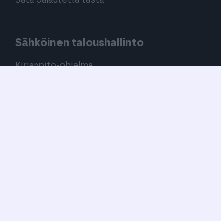
Jätä palautetta tästä
Sähköinen taloushallinto
Kirjanpito-ohjelma
Palkanlaskentaohjelma
Verkkolaskutus
Sähköinen taloushallinto
Olemme osa Finago-konsernia