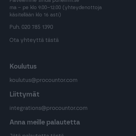
Palvelemme sinua puhelimitse
ma – pe klo 9.00–12.00 (yhteydenottoja
käsitellään klo 16 asti)
Puh. 020 785 1390
Ota yhteyttä tästä
Koulutus
koulutus@procountor.com
Liittymät
integrations@procountor.com
Anna meille palautetta