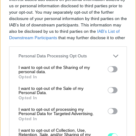
us or personal information disclosed to third parties prior to
Mahdollisuus työskennellä myös
your opt-out. You may separately opt-out of the further
suljettujen tilikausien kanssa
disclosure of your personal information by third parties on the
IAB’s list of downstream participants. This information may
Tilinpäätöstoiminnallisuuden kehitys
also be disclosed by us to third parties on the
IAB’s List of
jatkuu edelleen ja valotamme
Downstream Participants
that may further disclose it to other
third parties.
webinaarissa hiukan verhoa myös
tulevaisuuteen.
Please note that this website/app uses one or more Google
Personal Data Processing Opt Outs
services and may gather and store information including but
Puhujina ovat Finagon asiantuntijat
Elina
not limited to your visit or usage behaviour. You may click to
I want to opt-out of the Sharing of my
personal data.
grant or deny consent to Google and its third-party tags to
Lehmus
sekä
Anni Vuokko.
Opted In
use your data for below specified purposes in below Google
consent section.
I want to opt-out of the Sale of my
Personal Data.
Opted In
I want to opt-out of processing my
Personal Data for Targeted Advertising.
Opted In
I want to opt-out of Collection, Use,
Retention, Sale, and/or Sharing of my