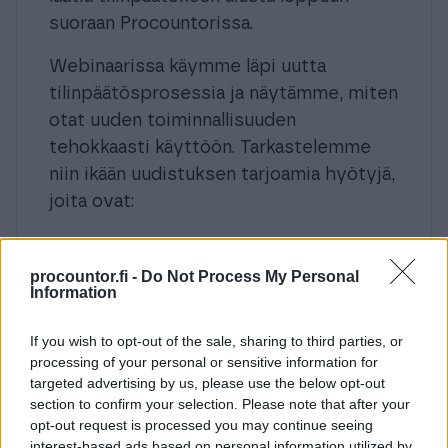
suoraan Procountorissa.
Webinaarissa käymme läpi uutta
tilinpäätösprosessia ja näytämme, miten
otat uuden toiminnallisuuden
tehokkaasti käyttöön. Tarkastelemme
niin ikään uudistuksen tarjoamia hyötyjä,
joita ovat:
Valmiit tai omat mallipohjat
seuraaville vuosille
procountor.fi -
Do Not Process My Personal
Information
Automaattinen lukujen haku
kirjanpidosta
If you wish to opt-out of the sale, sharing to third parties, or
processing of your personal or sensitive information for
Ammattimainen PDF-dokumentti
targeted advertising by us, please use the below opt-out
suoraan järjestelmästä
section to confirm your selection. Please note that after your
opt-out request is processed you may continue seeing
Parempi näkyvyys työn etenemiseen
interest-based ads based on personal information utilized by