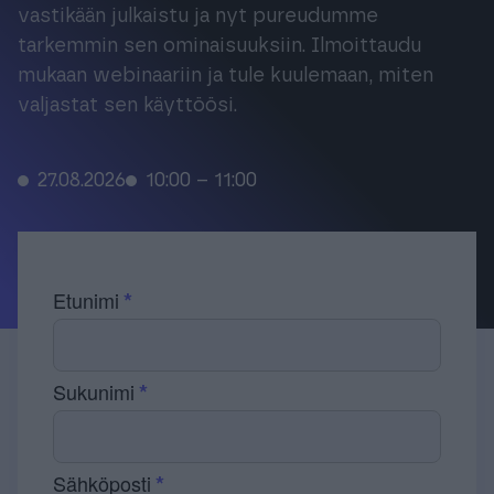
vastikään julkaistu ja nyt pureudumme
Tuki & Koulutus
tarkemmin sen ominaisuuksiin. Ilmoittaudu
mukaan webinaariin ja tule kuulemaan, miten
Meistä & Ajankohtaista
valjastat sen käyttöösi.
27.08.2026
10:00 – 11:00
Tilaa Procountor
Etunimi
Kokeile maksutta
Sukunimi
Kirjaudu
Sähköposti