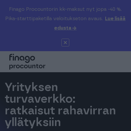
Finago Procountorin kk-maksut nyt jopa -40 %.
Etsi sivustolta
Valitse kieli
Kirjaudu
Pika-starttipaketilla veloitukseton avaus.
Lue lisää
edusta →
Suomi (FI)
Procountor
Tuotteet
Solo
Global (EN)
Kenelle
Sopimuskone
Tilitoimistoille
Yrityksen
Finago Sign
Kokemuksia
turvaverkko:
ratkaisut rahavirran
Kampus
Hinnasto
yllätyksiin