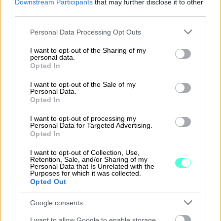
Downstream Participants
that may further disclose it to other
Sami Sipponen toimii Commercial
third parties.
Product Managerina Finagolla ja vastaa
Please note that this website/app uses one or more Google
Personal Data Processing Opt Outs
Procountorin lisäarvopalveluista
services and may gather and store information including but
maksuvalvonnasta, perinnästä ja
not limited to your visit or usage behaviour. You may click to
I want to opt-out of the Sharing of my
personal data.
grant or deny consent to Google and its third-party tags to
laskurahoitusratkaisuista. Hänellä on laaja
Opted In
use your data for below specified purposes in below Google
kokemus yritysten kassavirran hallinnan
consent section.
I want to opt-out of the Sale of my
kehittämisestä ja automatisoinnista.
Personal Data.
Opted In
I want to opt-out of processing my
Personal Data for Targeted Advertising.
Opted In
I want to opt-out of Collection, Use,
Retention, Sale, and/or Sharing of my
Personal Data that Is Unrelated with the
Purposes for which it was collected.
Opted Out
Pete Niemelä
Google consents
SALES MANAGER
I want to allow Google to enable storage