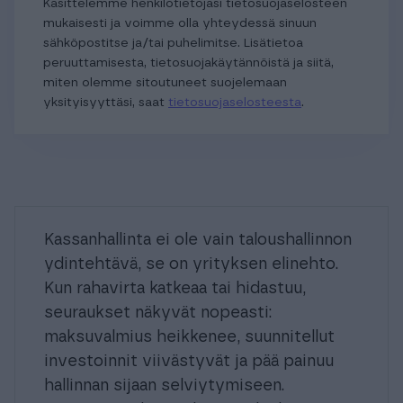
Käsittelemme henkilötietojasi tietosuojaselosteen
mukaisesti ja voimme olla yhteydessä sinuun
sähköpostitse ja/tai puhelimitse. Lisätietoa
peruuttamisesta, tietosuojakäytännöistä ja siitä,
miten olemme sitoutuneet suojelemaan
yksityisyyttäsi, saat
tietosuojaselosteesta
.
Kassanhallinta ei ole vain taloushallinnon
ydintehtävä, se on yrityksen elinehto.
Kun rahavirta katkeaa tai hidastuu,
seuraukset näkyvät nopeasti:
maksuvalmius heikkenee, suunnitellut
investoinnit viivästyvät ja pää painuu
hallinnan sijaan selviytymiseen.