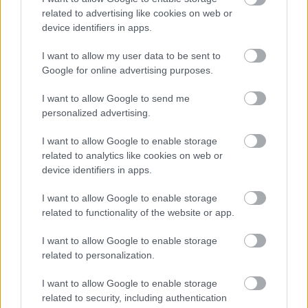
related to advertising like cookies on web or
Pete Niemelä toimii Finagolla
device identifiers in apps.
lisäarvopalveluiden myynnissä ja
keskittyy kassanhallintapalveluihin. Hän
I want to allow my user data to be sent to
varmistaa, että yritykset saavat
Google for online advertising purposes.
käyttöönsä työkalut, jotka tukevat
I want to allow Google to send me
sujuvaa talouden hallintaa ja vahvaa
personalized advertising.
maksuvalmiutta. Hänen työnsä
tavoitteena on auttaa asiakkaita
I want to allow Google to enable storage
related to analytics like cookies on web or
hyödyntämään tehokkaita menetelmiä,
device identifiers in apps.
jotka lisäävät selkeyttä ja vakautta
yrityksen taloudessa.
I want to allow Google to enable storage
related to functionality of the website or app.
I want to allow Google to enable storage
related to personalization.
I want to allow Google to enable storage
related to security, including authentication