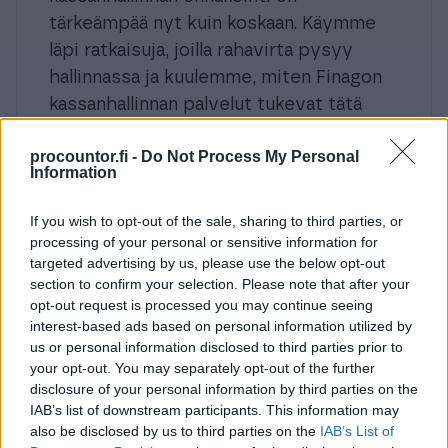
tärkeämpää nyt kuin koskaan. Käymme
läpi ratkaisuja, joilla rahavirta pysyy
hallinnassa ja kuulemme, miten Finagon
kassanhallinnan palvelut tukevat tätä
kokonaisuutta saumattomasti suoraan
procountor.fi -
Do Not Process My Personal
Procountorissa.
Information
If you wish to opt-out of the sale, sharing to third parties, or
processing of your personal or sensitive information for
targeted advertising by us, please use the below opt-out
section to confirm your selection. Please note that after your
opt-out request is processed you may continue seeing
interest-based ads based on personal information utilized by
us or personal information disclosed to third parties prior to
your opt-out. You may separately opt-out of the further
disclosure of your personal information by third parties on the
Sami Sipponen
IAB’s list of downstream participants. This information may
also be disclosed by us to third parties on the
IAB’s List of
COMMERCIAL PRODUCT MANAGER