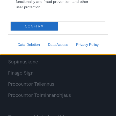
functionality and fraud prevention, and other
user protection.
CONFIRM
Ratkaisut
Procountor
Data Deletion
Data Access
Privacy Policy
Procountor Solo
Sopimuskone
Finago Sign
Procountor Tallennus
Procountor Toiminnanohjaus