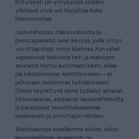
Erityisesti pk-yrityksissä yksikin
yllättävä viive voi horjuttaa koko
liiketoimintaa.
Laskurahoitus, maksuvalvonta ja
perintäpalvelut ovat keinoja, joilla yritys
voi ottaa ohjat omiin käsiinsä. Kun rahat
vapautuvat laskuista heti ja maksujen
seuranta hoituu automaattisesti, aikaa
jää liiketoiminnan kehittämiseen – ei
jatkuvaan reskontran kyttäämiseen.
Oikein käytettynä nämä työkalut antavat
liikkumavaraa, suojaavat kausivaihteluilta
ja parantavat neuvotteluasemaa
asiakkaisiin ja toimittajiin nähden.
Webinaarissa sukellamme siihen, miksi
kassanhallinnan ennakointi on