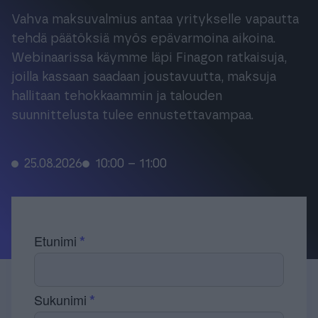
Tuki & Koulutus
Vahva maksuvalmius antaa yritykselle vapautta
tehdä päätöksiä myös epävarmoina aikoina.
Webinaarissa käymme läpi Finagon ratkaisuja,
Meistä & Ajankohtaista
joilla kassaan saadaan joustavuutta, maksuja
hallitaan tehokkaammin ja talouden
suunnittelusta tulee ennustettavampaa.
Tilaa Procountor
25.08.2026
10:00 – 11:00
Kokeile maksutta
Etunimi
Kirjaudu
Sukunimi