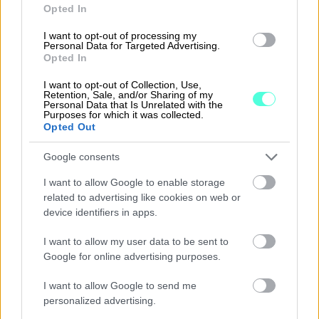
Opted In
I want to opt-out of processing my
Personal Data for Targeted Advertising.
Tutustu ohjelmistoihin
Opted In
I want to opt-out of Collection, Use,
Tutustu Procountoriin
Retention, Sale, and/or Sharing of my
Personal Data that Is Unrelated with the
Purposes for which it was collected.
Tutustu Procountor Soloon
Opted Out
Kokeile Sopimuskonetta
Google consents
I want to allow Google to enable storage
related to advertising like cookies on web or
Kirjaudu ohjelmistoihin
device identifiers in apps.
Procountor
I want to allow my user data to be sent to
Google for online advertising purposes.
Procountor Solo
I want to allow Google to send me
personalized advertising.
Sopimuskone