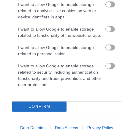
I want to allow Google to enable storage
Finago Sign
related to analytics like cookies on web or
device identifiers in apps.
I want to allow Google to enable storage
Asiakaspalvelu
related to functionality of the website or app.
Jätä tukipyyntö tästä
I want to allow Google to enable storage
related to personalization.
020 7879 840
I want to allow Google to enable storage
Palvelemme sinua puhelimitse:
related to security, including authentication
ma-pe klo 8:30-12:00
functionality and fraud prevention, and other
(yhteydenottoja käsitellään klo 16 asti)
user protection.
CONFIRM
Laskutus ja tilausmuutokset
Jos asiasi koskee Finagon yrityksellesi
Data Deletion
Data Access
Privacy Policy
lähettämää laskua: