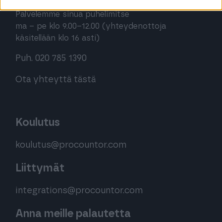
Palvelemme sinua puhelimitse
ma – pe klo 9.00–12.00 (yhteydenottoja
käsitellään klo 16 asti)
Puh. 020 785 1390
Ota yhteyttä tästä
Koulutus
koulutus@procountor.com
Liittymät
integrations@procountor.com
Anna meille palautetta