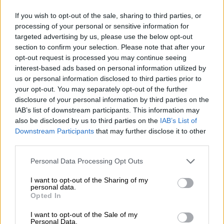
If you wish to opt-out of the sale, sharing to third parties, or
processing of your personal or sensitive information for
targeted advertising by us, please use the below opt-out
section to confirm your selection. Please note that after your
opt-out request is processed you may continue seeing
interest-based ads based on personal information utilized by
us or personal information disclosed to third parties prior to
Ratkaisut
your opt-out. You may separately opt-out of the further
disclosure of your personal information by third parties on the
IAB’s list of downstream participants. This information may
Procountor
also be disclosed by us to third parties on the
IAB’s List of
Downstream Participants
that may further disclose it to other
Procountor Solo
third parties.
Sopimuskone
Please note that this website/app uses one or more Google
Personal Data Processing Opt Outs
services and may gather and store information including but
Finago Sign
not limited to your visit or usage behaviour. You may click to
I want to opt-out of the Sharing of my
personal data.
grant or deny consent to Google and its third-party tags to
Opted In
Procountor Tallennus
use your data for below specified purposes in below Google
consent section.
I want to opt-out of the Sale of my
Procountor Toiminnanohjaus
Personal Data.