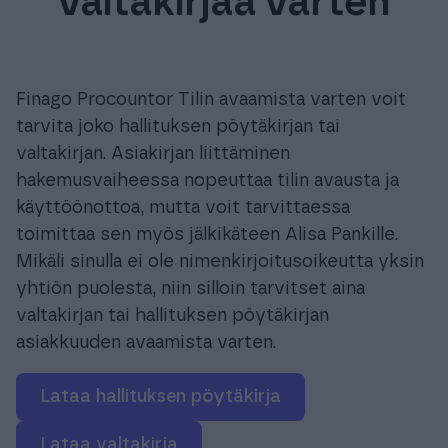
valtakirjaa varten
Tuki & Koulutus
Meistä & Ajankohtaista
Finago Procountor Tilin avaamista varten voit
tarvita joko hallituksen pöytäkirjan tai
valtakirjan. Asiakirjan liittäminen
hakemusvaiheessa nopeuttaa tilin avausta ja
käyttöönottoa, mutta voit tarvittaessa
Tilaa Procountor
toimittaa sen myös jälkikäteen Alisa Pankille.
Mikäli sinulla ei ole nimenkirjoitusoikeutta yksin
Kokeile maksutta
yhtiön puolesta, niin silloin tarvitset aina
valtakirjan tai hallituksen pöytäkirjan
asiakkuuden avaamista varten.
Kirjaudu
Lataa hallituksen pöytäkirja
Lataa valtakirja