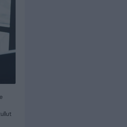
uroille ja
istyksille
Yrityksille
istyksille
Yrityksille
e
ullut