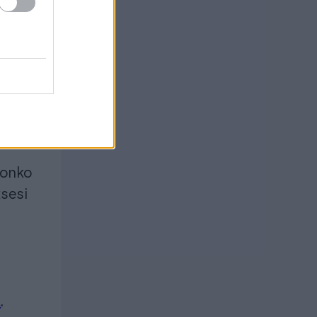
usta
ljonko
sesi
a
.