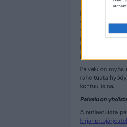
authenti
Ratkaisussa raho
vakuutena rahoituk
toiminimistä isomp
Kassaturva on palv
käyttävät sadat e
jo lähes sadan mi
Palvelu on myös er
rahoitusta hyödy
kohtuullisina.
Palvelu on yhdist
Ainutlaatuista pa
kirjanpitojärjest