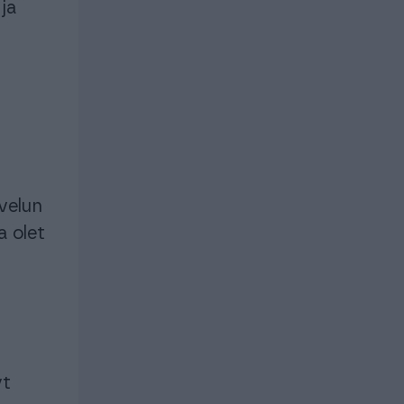
ja
velun
a olet
yt