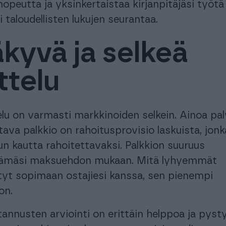
opeutta ja yksinkertaistaa kirjanpitäjäsi työtä 
i taloudellisten lukujen seurantaa.
kyvä ja selkeä
ttelu
elu on varmasti markkinoiden selkein. Ainoa pal
va palkkio on rahoitusprovisio laskuista, jonk
un kautta rahoitettavaksi. Palkkion suuruus
ämäsi maksuehdon mukaan. Mitä lyhyemmät
t sopimaan ostajiesi kanssa, sen pienempi
on.
annusten arviointi on erittäin helppoa ja pyst