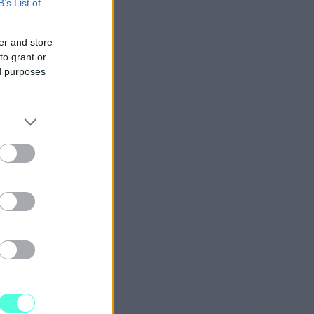
dä
B’s List of
uksen
er and store
to grant or
ed purposes
a
i