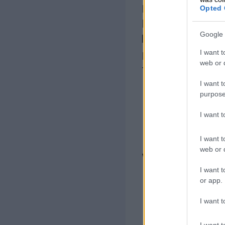
Opted 
Laskurahoitus- el
käyttöönotettava
Google 
laskun luomisessa
I want t
palvelun käyttäj
web or d
tapauksessa saada
I want t
Palvel
purpose
I want 
kaiken
I want t
web or d
yrityk
I want t
riippu
or app.
I want t
rahoit
I want t