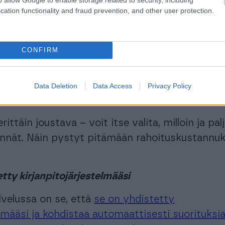
cation functionality and fraud prevention, and other user protection.
itetut myyntisaamiset toimivat pääasiallisena
selle. Tuote sopii kaiken kokoisille yrityksille,
CONFIRM
iin yrityksiin ja ilman toimialarajoituksia.
eluna ollut erittäin suosittu. Tällä hetkellä sitä
ri asiakkaat ja sen kautta on rahoitettu laskut
Data Deletion
Data Access
Privacy Policy
ljoonan euron edestä.
ittäin joustava – voit itse valita, milloin ja pa
nnät. Näin pystyt pitämään rahoituskustannuk
etty kirjanpitojärjestelmääsi
lvelussa on se, että
se on yhdistetty
elmääsi ja kohdistaa automaattisesti suorituksi