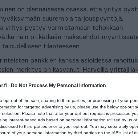
inen on olennaisessa osassa, että yritys pys
hyväksymään suurempia tarjouspyyntöjä.
la yritys pystyy varmistamaan tehokkaan
ivätkä näin pitkätkään maksuehdot myyntisaat
 taloudelliseen tilanteeseen.
rinteisten pankkien kanssa asioidessa rahoitu
sien merkitys on kasvanut. Harvoilla yrittäjillä
räisiä vapaita vakuuksia tarjottavana rahoittaji
.fi -
Do Not Process My Personal Information
e rahoituksen saamiselle.
to opt-out of the sale, sharing to third parties, or processing of your per
us on toimia turvana rahoittajalle, eli pankille.
formation for targeted advertising by us, please use the below opt-out s
silla tarkoitetaan reaalivakuuksia, jotka voivat
r selection. Please note that after your opt-out request is processed y
eing interest-based ads based on personal information utilized by us or
öjä, arvopapereita, asunto-osakkeita tai
disclosed to third parties prior to your opt-out. You may separately opt-
äli yritys ei pysty syystä tai toisesta maksama
losure of your personal information by third parties on the IAB’s list of