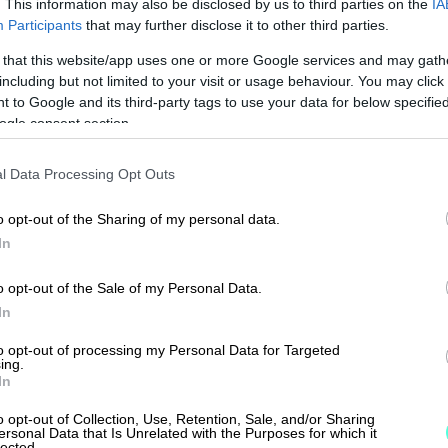
usta takaisin voi rahoittaja realisoida eli myy
. This information may also be disclosed by us to third parties on the
IA
Participants
that may further disclose it to other third parties.
a käyttää niiden myynnistä saadut varat rahoit
 that this website/app uses one or more Google services and may gath
including but not limited to your visit or usage behaviour. You may click 
 to Google and its third-party tags to use your data for below specifi
o on rakentanut yhdessä
PURO Financen
kanss
ogle consent section.
urahoitusratkaisun
. Kassaturva -
kaisussa yrityksen omat myyntilaskut toimivat
l Data Processing Opt Outs
jolloin ylimääräisiä vakuuksia ei tarvita.
o opt-out of the Sharing of my personal data.
In
 ja vaivaton
o opt-out of the Sale of my Personal Data.
öönotto
In
to opt-out of processing my Personal Data for Targeted
ing.
In
rahoitusratkaisulla voit rahoittaa myyntilaskus
o opt-out of Collection, Use, Retention, Sale, and/or Sharing
 suoraan
Procountorista
.
ersonal Data that Is Unrelated with the Purposes for which it
lected.