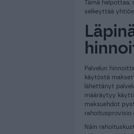
Tämä helpottaa, n
selkeyttää yhtiös
Läpinä
hinnoi
Palvelun hinnoitt
käytöstä maksetta
lähettänyt palvel
määräytyy käytt
maksuehdot pysty
rahoitusprovisio 
Näin rahoituskust