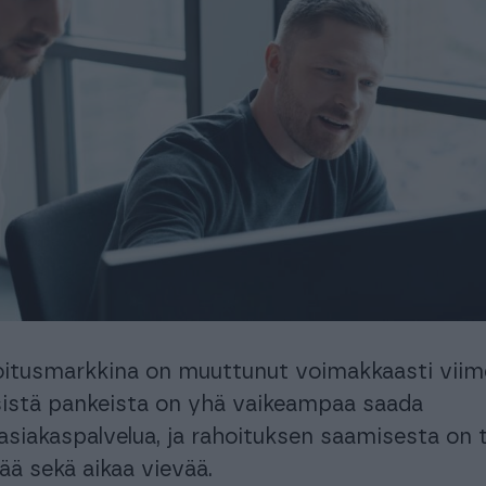
automatisoi taloushallinnon prosesseja.
Ota käyttöösi juristien laatimat, käyttövalmiit
sopimuspohjat
keyhtiöt ja isännöitsijät
Urheiluseurat
aisratkaisu isännöintialalle.
-30 % kuukausimaksusta urheiluse
maksuton mobiili!
PROCOUNTORIN UUDET OMINAISUUDET
okemuksiin Procountorista
Tilitoimistoille
Yhd
Procountor versiopäivitykset
okemuksiin Procountorista
Tilitoimistoille
Yhd
Tiedot Procountorin versiopäivityksistä
tsitkö itsellesi kirjanpitäjää?
Tutustu tilitoimistoihin
oitusmarkkina on muuttunut voimakkaasti viim
isistä pankeista on yhä vaikeampaa saada
asiakaspalvelua, ja rahoituksen saamisesta on t
ää sekä aikaa vievää.