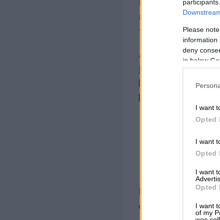
myönnettyä rahoit
participants
Downstream 
reaalivakuudet j
Please note
takaisinmaksuun.
information 
deny consent
Accountor Finag
in below Go
Kassaturva -lask
laskurahoitusrat
Persona
lainan vakuutena, 
I want t
Opted 
Nopea
I want t
käytt
Opted 
I want 
Advertis
Opted 
Kassaturva -lasku
I want t
erittäin helposti
of my P
was col