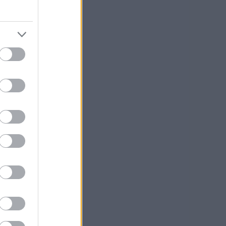
mia
tsesi
a
set