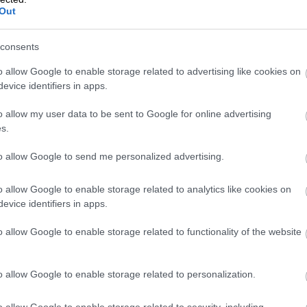
Out
i factoringratkaisu on erittäin vaivattomasti
 ja nopea sekä mahdollistaa sen, että voit toi
consents
 kuten olet tähänkin asti toiminut. Rekisteröi i
o allow Google to enable storage related to advertising like cookies on
äksi
Kassaturvan
verkkosivulla, ja voit parhaass
evice identifiers in apps.
 laskusi rahoitettua vuorokauden sisällä!
o allow my user data to be sent to Google for online advertising
un avulla
s.
to allow Google to send me personalized advertising.
kokoiset ja -ikäi
o allow Google to enable storage related to analytics like cookies on
evice identifiers in apps.
set toimialasta
o allow Google to enable storage related to functionality of the website
matta voivat
o allow Google to enable storage related to personalization.
taa laskunsa
o allow Google to enable storage related to security, including