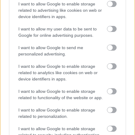
I want to allow Google to enable storage
related to advertising like cookies on web or
device identifiers in apps.
Lataa lisää
I want to allow my user data to be sent to
Google for online advertising purposes.
I want to allow Google to send me
Yrittäjän taloushallinnon ja
personalized advertising.
kirjanpidon ohjelmisto
I want to allow Google to enable storage
related to analytics like cookies on web or
Yksinkertaista taloushallinnon rutiineja ja
device identifiers in apps.
käytä aikasi paremmin. Aloitus nyt
maksutta rajoitetun ajan!
I want to allow Google to enable storage
related to functionality of the website or app.
Tutustu Procountoriin
I want to allow Google to enable storage
related to personalization.
I want to allow Google to enable storage
related to security, including authentication