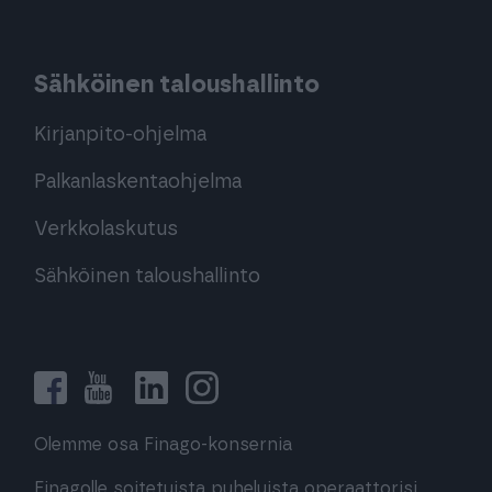
Sähköinen taloushallinto
Kirjanpito-ohjelma
Palkanlaskentaohjelma
Verkkolaskutus
Sähköinen taloushallinto
Olemme osa Finago-konsernia
Finagolle soitetuista puheluista operaattorisi