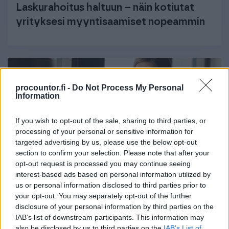
Laskurahoitus haltuun – näin kotiutat
yrityksesi myyntisaamiset nopeammin
procountor.fi -
Do Not Process My Personal
Information
If you wish to opt-out of the sale, sharing to third parties, or
processing of your personal or sensitive information for
targeted advertising by us, please use the below opt-out
section to confirm your selection. Please note that after your
opt-out request is processed you may continue seeing
interest-based ads based on personal information utilized by
17.6.2022
4 min lukuaika
us or personal information disclosed to third parties prior to
your opt-out. You may separately opt-out of the further
Yrittäjä, ennakoi kassatilanteesi
disclosure of your personal information by third parties on the
IAB’s list of downstream participants. This information may
loppuvuodelle toimimalla nyt
also be disclosed by us to third parties on the
IAB’s List of