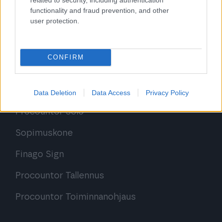
functionality and fraud prevention, and other
user protection.
CONFIRM
Ratkaisut
Procountor
Data Deletion
Data Access
Privacy Policy
Procountor Solo
Sopimuskone
Finago Sign
Procountor Tallennus
Procountor Toiminnanohjaus