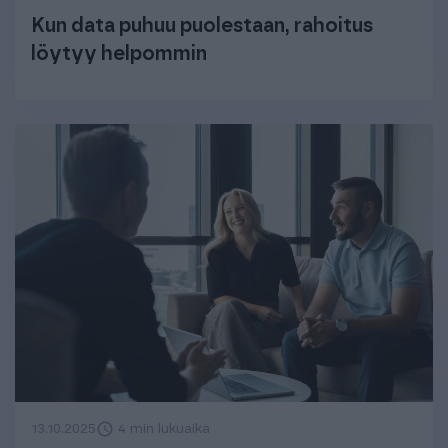
Kun data puhuu puolestaan, rahoitus
löytyy helpommin
13.10.2025
4 min lukuaika