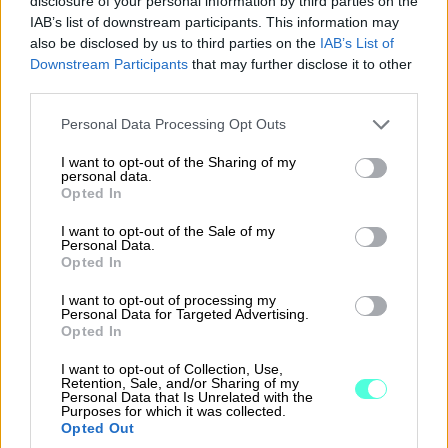
disclosure of your personal information by third parties on the
IAB’s list of downstream participants. This information may
also be disclosed by us to third parties on the
IAB’s List of
Downstream Participants
that may further disclose it to other
Rahanpesulaki – Laki
third parties.
rahanpesun ja
Please note that this website/app uses one or more Google
Personal Data Processing Opt Outs
services and may gather and store information including but
terrorismin
not limited to your visit or usage behaviour. You may click to
I want to opt-out of the Sharing of my
personal data.
rahoittamisen
grant or deny consent to Google and its third-party tags to
Opted In
use your data for below specified purposes in below Google
estämisestä selkokielellä
consent section.
I want to opt-out of the Sale of my
Personal Data.
Opted In
I want to opt-out of processing my
Personal Data for Targeted Advertising.
Opted In
I want to opt-out of Collection, Use,
Retention, Sale, and/or Sharing of my
Personal Data that Is Unrelated with the
Purposes for which it was collected.
Opted Out