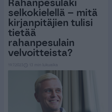
Rahanpesulaki
Tuki & Koulutus
selkokielellä – mitä
kirjanpitäjien tulisi
Meistä & Ajankohtaista
tietää
rahanpesulain
velvoitteista?
Tilaa Procountor
19.7.2023
13 min lukuaika
Kokeile maksutta
Kirjaudu