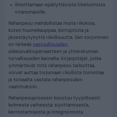
ilmoittamaan epäilyttävistä liiketoimista
viranomaisille.
Rahanpesu mahdollistaa muita rikoksia,
kuten huumekauppaa, korruptiota ja
järjestäytynyttä rikollisuutta. Sen torjuminen
on tärkeää
vastuullisuuden
,
oikeusvaltioperiaatteen ja yhteiskunnan
turvallisuuden kannalta. Kirjanpitäjät, jotka
ymmärtävät mitä rahanpesu tarkoittaa,
voivat auttaa torjumaan rikollista toimintaa
ja toisaalta vastata rahanpesulain
vaatimuksiin.
Rahanpesuprosessi koostuu tyypillisesti
kolmesta vaiheesta: sijoittamisesta,
kerrostamisesta ja integroinnista.