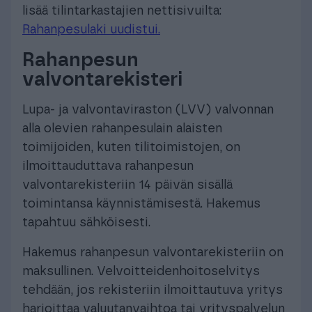
lisää tilintarkastajien nettisivuilta:
Rahanpesulaki uudistui.
Rahanpesun
valvontarekisteri
Lupa- ja valvontaviraston (LVV) valvonnan
alla olevien rahanpesulain alaisten
toimijoiden, kuten tilitoimistojen, on
ilmoittauduttava rahanpesun
valvontarekisteriin 14 päivän sisällä
toimintansa käynnistämisestä. Hakemus
tapahtuu sähköisesti.
Hakemus rahanpesun valvontarekisteriin on
maksullinen. Velvoitteidenhoitoselvitys
tehdään, jos rekisteriin ilmoittautuva yritys
harjoittaa valuutanvaihtoa tai yrityspalvelun