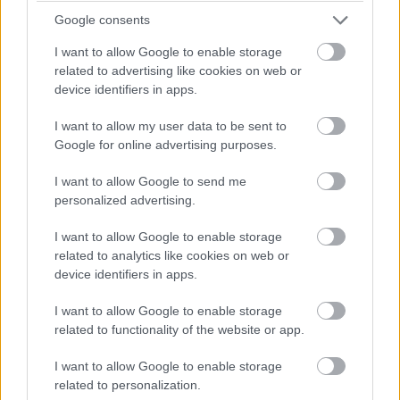
Google consents
I want to allow Google to enable storage
related to advertising like cookies on web or
Mitä uudistunut
device identifiers in apps.
rahanpesulaki merkitsee
kirjanpitäjille?
I want to allow my user data to be sent to
Google for online advertising purposes.
Vuonna 2023 uudistettu rahanpesulaki
I want to allow Google to send me
edellyttää, että ilmoitusvelvollinen seuraa
personalized advertising.
aktiivisesti asiakkaidensa tietoja sekä
I want to allow Google to enable storage
erilaisia pakotelistoja ja
related to analytics like cookies on web or
jäädytyspäätöksiä. Englanniksi asiakkaan
device identifiers in apps.
tuntemisesta käytetään termiä
KYC (Know
Your Customer)
.
I want to allow Google to enable storage
related to functionality of the website or app.
Muun muassa näillä aloilla toimivia
I want to allow Google to enable storage
elinkeinonharjoittajia kutsutaan
related to personalization.
ilmoitusvelvollisiksi: