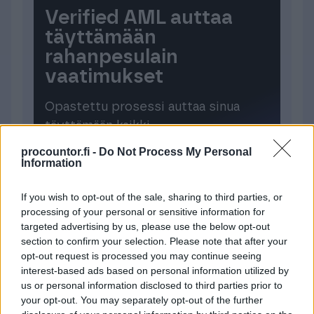
Verified AML auttaa
täyttämään
rahanpesulain
vaatimukset
Opastettu prosessi auttaa sinua
täyttämään kaikki
rahanpesuvelvoitteiden mukaiset
procountor.fi -
Do Not Process My Personal
Information
toimenpiteet. Ei enää epävarmuutta
ovatko kaikki sääntelyn mukaiset
If you wish to opt-out of the sale, sharing to third parties, or
toimenpiteet hoidettu. Ota Verified
processing of your personal or sensitive information for
AML käyttöösi Finago Procountoriin.
targeted advertising by us, please use the below opt-out
section to confirm your selection. Please note that after your
opt-out request is processed you may continue seeing
tutustu Verified AML -
interest-based ads based on personal information utilized by
ratkaisuun
us or personal information disclosed to third parties prior to
your opt-out. You may separately opt-out of the further