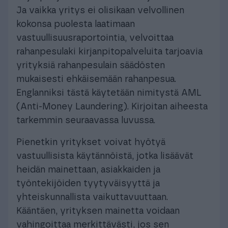
Ja vaikka yritys ei olisikaan velvollinen
kokonsa puolesta laatimaan
vastuullisuusraportointia, velvoittaa
rahanpesulaki kirjanpitopalveluita tarjoavia
yrityksiä rahanpesulain säädösten
mukaisesti ehkäisemään rahanpesua.
Englanniksi tästä käytetään nimitystä AML
(Anti-Money Laundering). Kirjoitan aiheesta
tarkemmin seuraavassa luvussa.
Pienetkin yritykset voivat hyötyä
vastuullisista käytännöistä, jotka lisäävät
heidän mainettaan, asiakkaiden ja
työntekijöiden tyytyväisyyttä ja
yhteiskunnallista vaikuttavuuttaan.
Kääntäen, yrityksen mainetta voidaan
vahingoittaa merkittävästi, jos sen