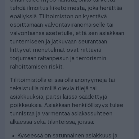
Sinun tulee myös harkita, onko tarvetta
tehdä ilmoitus liiketoimesta, joka herättää
epäilyksiä. Tilitoimiston on kyettävä
osoittamaan valvontaviranomaiselle tai
valvontaansa asetetulle, että sen asiakkaan
tuntemiseen ja jatkuvaan seurantaan
liittyvät menetelmät ovat riittäviä
torjumaan rahanpesun ja terrorismin
rahoittamisen riskit.
Tilitoimistolla ei saa olla anonyymejä tai
tekaistuilla nimillä olevia tilejä tai
asiakkuuksia, paitsi laissa säädettyjä
poikkeuksia. Asiakkaan henkilöllisyys tulee
tunnistaa ja varmentaa asiakassuhteen
alkaessa sekä tilanteissa, joissa:
Kyseessä on satunnainen asiakkuus ja