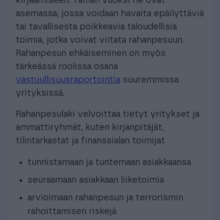
kirjaamiseen. Tämän vuoksi he ovat
asemassa, jossa voidaan havaita epäilyttäviä
tai tavallisesta poikkeavia taloudellisia
toimia, jotka voivat viitata rahanpesuun.
Rahanpesun ehkäiseminen on myös
tärkeässä roolissa osana
vastuullisuusraportointia
suuremmissa
yrityksissä.
Rahanpesulaki velvoittaa tietyt yritykset ja
ammattiryhmät, kuten kirjanpitäjät,
tilintarkastat ja finanssialan toimijat
tunnistamaan ja tuntemaan asiakkaansa
seuraamaan asiakkaan liiketoimia
arvioimaan rahanpesun ja terrorismin
rahoittamisen riskejä