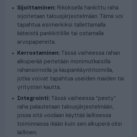
Sijoittaminen:
Rikoksella hankittu raha
sijoitetaan talousjärjestelmään. Tämä voi
tapahtua esimerkiksi tallettamalla
käteistä pankkitilille tai ostamalla
arvopapereita.
Kerrostaminen:
Tässä vaiheessa rahan
alkuperää peitetään monimutkaisilla
rahansiirroilla ja kaupankäyntitoimilla,
jotka voivat tapahtua useiden maiden tai
yritysten kautta.
Integrointi:
Tässä vaiheessa ”pesty”
raha palautetaan talousjärjestelmään,
jossa sitä voidaan käyttää laillisessa
toiminnassa ikään kuin sen alkuperä olisi
laillinen.