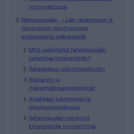
yritysvastuuta
Rahanpesulaki – Laki rahanpesun ja
terrorismin rahoittamisen
estämisestä selkokielellä
Mitä uudistunut rahanpesulaki
tarkoittaa kirjanpitäjille?
Rahanpesun valvontarekisteri
Riskiarvio ja
riskienhallintamenetelmät
Asiakkaan tunteminen ja
ilmoitusvelvollisuus
Rahanpesulain merkitys
kirjanpitäjille tiivistettynä