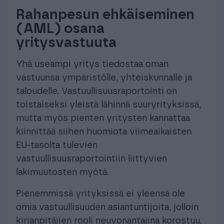
Rahanpesun ehkäiseminen
(AML) osana
yritysvastuuta
Yhä useampi yritys tiedostaa oman
vastuunsa ympäristölle, yhteiskunnalle ja
taloudelle. Vastuullisuusraportointi on
toistaiseksi yleistä lähinnä suuryrityksissä,
mutta myös pienten yritysten kannattaa
kiinnittää siihen huomiota viimeaikaisten
EU-tasolta tulevien
vastuullisuusraportointiin liittyvien
lakimuutosten myötä.
Pienemmissä yrityksissä ei yleensä ole
omia vastuullisuuden asiantuntijoita, jolloin
kirjanpitäjien rooli neuvonantajina korostuu.