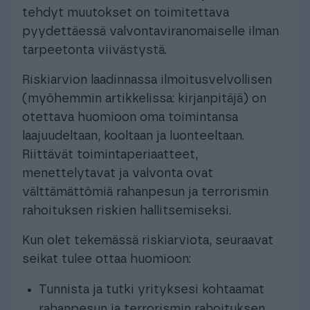
tehdyt muutokset on toimitettava
pyydettäessä valvontaviranomaiselle ilman
tarpeetonta viivästystä.
Riskiarvion laadinnassa ilmoitusvelvollisen
(myöhemmin artikkelissa: kirjanpitäjä) on
otettava huomioon oma toimintansa
laajuudeltaan, kooltaan ja luonteeltaan.
Riittävät toimintaperiaatteet,
menettelytavat ja valvonta ovat
välttämättömiä rahanpesun ja terrorismin
rahoituksen riskien hallitsemiseksi.
Kun olet tekemässä riskiarviota, seuraavat
seikat tulee ottaa huomioon:
Tunnista ja tutki yrityksesi kohtaamat
rahanpesun ja terrorismin rahoituksen