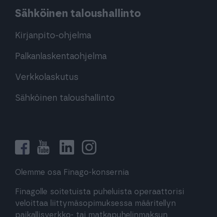
Sähköinen taloushallinto
Kirjanpito-ohjelma
Palkanlaskentaohjelma
Verkkolaskutus
Sähköinen taloushallinto
Olemme osa Finago-konsernia
Finagolle soitetuista puheluista operaattorisi
veloittaa liittymäsopimuksessa määritellyn
paikallisverkko- tai matkapuhelinmaksun