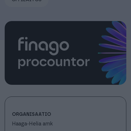
Tuki & Koulutus
Meistä & Ajankohtaista
Tilaa Procountor
Kokeile maksutta
Kirjaudu
ORGANISAATIO
Haaga-Helia amk