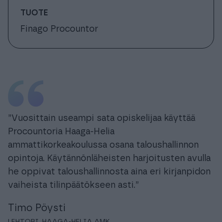
TUOTE
Finago Procountor
”Vuosittain useampi sata opiskelijaa käyttää
Procountoria Haaga-Helia
ammattikorkeakoulussa osana taloushallinnon
opintoja. Käytännönläheisten harjoitusten avulla
he oppivat taloushallinnosta aina eri kirjanpidon
vaiheista tilinpäätökseen asti.”
Timo Pöysti
LEHTORI, HAAGA-HELIA AMK