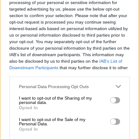
processing of your personal or sensitive information for
targeted advertising by us, please use the below opt-out
section to confirm your selection. Please note that after your
opt-out request is processed you may continue seeing
interest-based ads based on personal information utilized by
us or personal information disclosed to third parties prior to
Finago Procountor
your opt-out. You may separately opt-out of the further
disclosure of your personal information by third parties on the
Business College Helsinki
IAB’s list of downstream participants. This information may
Procountor on vahvasti osa opintoja. Jo
also be disclosed by us to third parties on the
IAB’s List of
Downstream Participants
that may further disclose it to other
taloushallinnon opintojen alussa, teorian
third parties.
opetuksessa, Procountorin avulla voi
Please note that this website/app uses one or more Google
Personal Data Processing Opt Outs
helposti visualisoida, miten esimerkiksi
services and may gather and store information including but
raportointi oikeasti...'
not limited to your visit or usage behaviour. You may click to
I want to opt-out of the Sharing of my
personal data.
grant or deny consent to Google and its third-party tags to
Opted In
use your data for below specified purposes in below Google
Lue koko asiakastarina
consent section.
I want to opt-out of the Sale of my
Personal Data.
Opted In