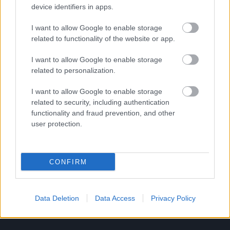
device identifiers in apps.
Tutustu Procountoriin
I want to allow Google to enable storage
Tutustu Procountor Soloon
related to functionality of the website or app.
I want to allow Google to enable storage
Kokeile Sopimuskonetta
related to personalization.
I want to allow Google to enable storage
related to security, including authentication
Kirjaudu ohjelmistoihin
functionality and fraud prevention, and other
user protection.
Procountor
Procountor Solo
CONFIRM
Sopimuskone
Finago Sign
Data Deletion
Data Access
Privacy Policy