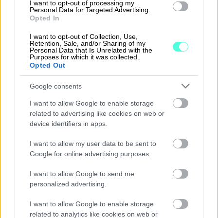
I want to opt-out of processing my
Personal Data for Targeted Advertising.
Opted In
I want to opt-out of Collection, Use,
Ratkaisut
Retention, Sale, and/or Sharing of my
Personal Data that Is Unrelated with the
Purposes for which it was collected.
Procountor
Opted Out
Procountor Solo
Google consents
I want to allow Google to enable storage
Sopimuskone
related to advertising like cookies on web or
device identifiers in apps.
Finago Sign
I want to allow my user data to be sent to
Procountor Tallennus
Google for online advertising purposes.
Procountor Toiminnanohjaus
I want to allow Google to send me
personalized advertising.
I want to allow Google to enable storage
Tutustu ohjelmistoihin
related to analytics like cookies on web or