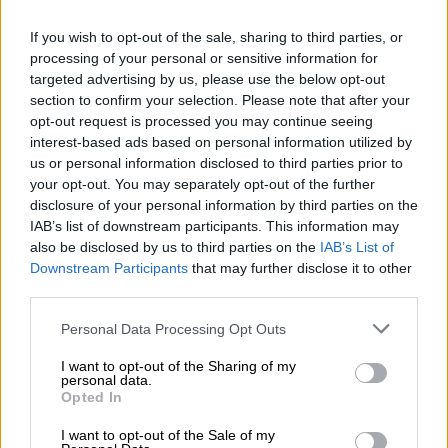
If you wish to opt-out of the sale, sharing to third parties, or
processing of your personal or sensitive information for
targeted advertising by us, please use the below opt-out
section to confirm your selection. Please note that after your
Finago Procountor
opt-out request is processed you may continue seeing
interest-based ads based on personal information utilized by
Kuopion Ykköstilit
us or personal information disclosed to third parties prior to
your opt-out. You may separately opt-out of the further
Tahtotilamme on tarjota asiakkaille
disclosure of your personal information by third parties on the
IAB’s list of downstream participants. This information may
nykyaikaiset, toimivat työkalut. Finago
also be disclosed by us to third parties on the
IAB’s List of
Procountor kuuluu selvästi siihen
Downstream Participants
that may further disclose it to other
kategoriaan'
third parties.
Please note that this website/app uses one or more Google
Personal Data Processing Opt Outs
Lue koko asiakastarina
services and may gather and store information including but
not limited to your visit or usage behaviour. You may click to
I want to opt-out of the Sharing of my
personal data.
grant or deny consent to Google and its third-party tags to
Opted In
use your data for below specified purposes in below Google
consent section.
Tilitoimisto
I want to opt-out of the Sale of my