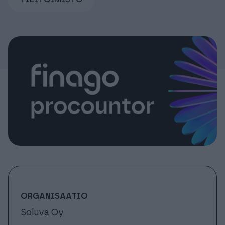
Tuki & Koulutus
Meistä & Ajankohtaista
Tilaa Procountor
Kokeile maksutta
Kirjaudu
ORGANISAATIO
Soluva Oy