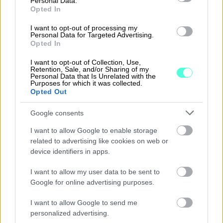
Personal Data.
Opted In
I want to opt-out of processing my
Personal Data for Targeted Advertising.
Opted In
I want to opt-out of Collection, Use,
Retention, Sale, and/or Sharing of my
Personal Data that Is Unrelated with the
Purposes for which it was collected.
Opted Out
Google consents
Finago Maksuvahti, Finago Procountor
I want to allow Google to enable storage
related to advertising like cookies on web or
EMU Growth Partners
device identifiers in apps.
Ei siinä tarvinnut mitään ihmeellistä.
I want to allow my user data to be sent to
Procountorin puolelta vain vähän asetuksia
Google for online advertising purposes.
klikkailin kuntoon ja kirjauduin Kraviaan
I want to allow Google to send me
ensimmäistä kertaa. Se taisi olla...'
personalized advertising.