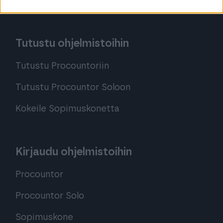
Procountor Toiminnanohjaus
Tutustu ohjelmistoihin
Tutustu Procountoriin
Tutustu Procountor Soloon
Kokeile Sopimuskonetta
Kirjaudu ohjelmistoihin
Procountor
Procountor Solo
Sopimuskone