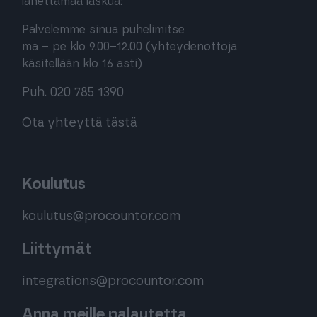
lähettämää laskua:
Palvelemme sinua puhelimitse
ma – pe klo 9.00–12.00 (yhteydenottoja
käsitellään klo 16 asti)
Puh. 020 785 1390
Ota yhteyttä tästä
Koulutus
koulutus@procountor.com
Liittymät
integrations@procountor.com
Anna meille palautetta