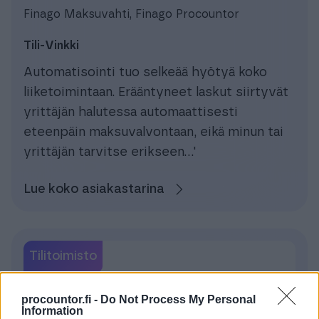
Finago Maksuvahti, Finago Procountor
Tili-Vinkki
Automatisointi tuo selkeää hyötyä koko
liiketoimintaan. Erääntyneet laskut siirtyvät
yrittäjän halutessa automaattisesti
eteenpäin maksuvalvontaan, eikä minun tai
yrittäjän tarvitse erikseen...'
Lue koko asiakastarina
Tilitoimisto
procountor.fi -
Do Not Process My Personal
Information