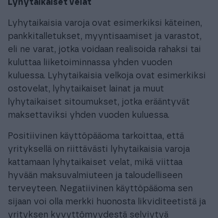
Lyhytaikaiset velat
Lyhytaikaisia varoja ovat esimerkiksi käteinen,
pankkitalletukset, myyntisaamiset ja varastot,
eli ne varat, jotka voidaan realisoida rahaksi tai
kuluttaa liiketoiminnassa yhden vuoden
kuluessa. Lyhytaikaisia velkoja ovat esimerkiksi
ostovelat, lyhytaikaiset lainat ja muut
lyhytaikaiset sitoumukset, jotka erääntyvät
maksettaviksi yhden vuoden kuluessa.
Positiivinen käyttöpääoma tarkoittaa, että
yrityksellä on riittävästi lyhytaikaisia varoja
kattamaan lyhytaikaiset velat, mikä viittaa
hyvään maksuvalmiuteen ja taloudelliseen
terveyteen. Negatiivinen käyttöpääoma sen
sijaan voi olla merkki huonosta likviditeetistä ja
yrityksen kyvyttömyydestä selviytyä