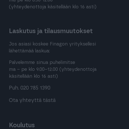
ma-pe klo 8:30-12:00
(yhteydenottoja käsitellään klo 16 asti)
Laskutus ja tilausmuutokset
Jos asiasi koskee Finagon yrityksellesi
lähettämää laskua:
Palvelemme sinua puhelimitse
ma – pe klo 9.00–12.00 (yhteydenottoja
käsitellään klo 16 asti)
Puh. 020 785 1390
Ota yhteyttä tästä
Koulutus