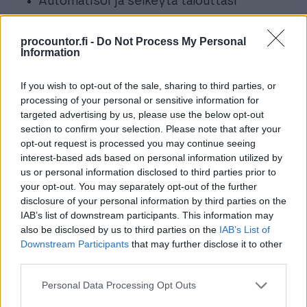
Automatisoi ja selkeytä talouttasi
Vaivatonta yhteistyötä eri osapuolten
procountor.fi -
Do Not Process My Personal
kanssa
Information
Sopii yritysmuodosta ja -koosta
If you wish to opt-out of the sale, sharing to third parties, or
riippumatta
processing of your personal or sensitive information for
targeted advertising by us, please use the below opt-out
Tutustu Finago Procountoriin
section to confirm your selection. Please note that after your
opt-out request is processed you may continue seeing
interest-based ads based on personal information utilized by
us or personal information disclosed to third parties prior to
your opt-out. You may separately opt-out of the further
disclosure of your personal information by third parties on the
IAB’s list of downstream participants. This information may
Yrittäjän taloushallinnon ja
also be disclosed by us to third parties on the
IAB’s List of
kirjanpidon ohjelmisto
Downstream Participants
that may further disclose it to other
third parties.
Yksinkertaista taloushallinnon rutiineja ja
Please note that this website/app uses one or more Google
Personal Data Processing Opt Outs
käytä aikasi paremmin. Aloitus nyt
services and may gather and store information including but