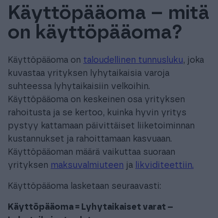
Käyttöpääoma – mitä
Tuki & Koulutus
on käyttöpääoma?
Meistä & Ajankohtaista
Käyttöpääoma on
taloudellinen tunnusluku
, joka
kuvastaa yrityksen lyhytaikaisia varoja
suhteessa lyhytaikaisiin velkoihin.
Käyttöpääoma on keskeinen osa yrityksen
Tilaa Procountor
rahoitusta ja se kertoo, kuinka hyvin yritys
pystyy kattamaan päivittäiset liiketoiminnan
kustannukset ja rahoittamaan kasvuaan.
Kokeile maksutta
Käyttöpääoman määrä vaikuttaa suoraan
yrityksen
maksuvalmiuteen
ja
likviditeettiin.
Kirjaudu
Käyttöpääoma lasketaan seuraavasti:
Käyttöpääoma = Lyhytaikaiset varat –