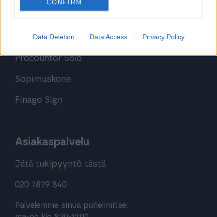
CONFIRM
Kirjaudu ohjelmistoihin
Data Deletion
Data Access
Privacy Policy
Procountor
Procountor Solo
Sopimuskone
Finago Sign
Asiakaspalvelu
Jätä tukipyyntö tästä
020 7879 840
Palvelemme sinua puhelimitse: