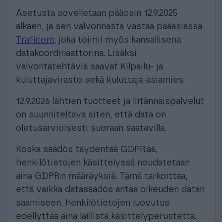
Asetusta sovelletaan pääosin 12.9.2025
alkaen, ja sen valvonnasta vastaa pääasiassa
Traficom
, joka toimii myös kansallisena
datakoordinaattorina. Lisäksi
valvontatehtäviä saavat Kilpailu- ja
kuluttajavirasto sekä kuluttaja-asiamies.
12.9.2026 lähtien tuotteet ja liitännäispalvelut
on suunniteltava siten, että data on
oletusarvioisesti suoraan saatavilla.
Koska säädös täydentää GDPR:ää,
henkilötietojen käsittelyssä noudatetaan
aina GDPR:n määräyksiä. Tämä tarkoittaa,
että vaikka datasäädös antaa oikeuden datan
saamiseen, henkilötietojen luovutus
edellyttää aina laillista käsittelyperustetta.