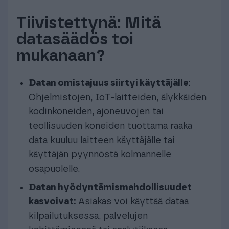
Tiivistettynä: Mitä
datasäädös toi
mukanaan?
Datan omistajuus siirtyi käyttäjälle
:
Ohjelmistojen, IoT-laitteiden, älykkäiden
kodinkoneiden, ajoneuvojen tai
teollisuuden koneiden tuottama raaka
data kuuluu laitteen käyttäjälle tai
käyttäjän pyynnöstä kolmannelle
osapuolelle.
Datan hyödyntämismahdollisuudet
kasvoivat:
Asiakas voi käyttää dataa
kilpailutuksessa, palvelujen