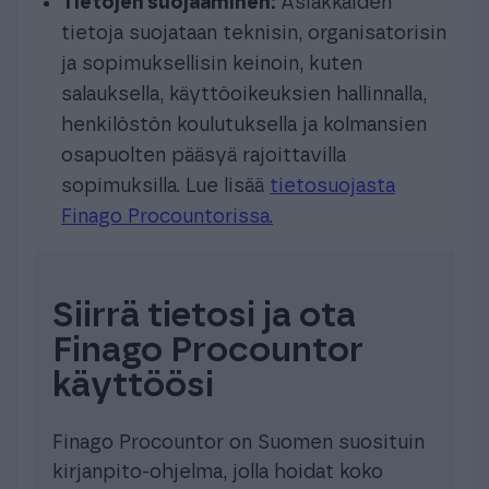
Tietojen suojaaminen:
Asiakkaiden
tietoja suojataan teknisin, organisatorisin
ja sopimuksellisin keinoin, kuten
salauksella, käyttöoikeuksien hallinnalla,
henkilöstön koulutuksella ja kolmansien
osapuolten pääsyä rajoittavilla
sopimuksilla. Lue lisää
tietosuojasta
Finago Procountorissa.
Siirrä tietosi ja ota
Finago Procountor
käyttöösi
Finago Procountor on Suomen suosituin
kirjanpito-ohjelma, jolla hoidat koko