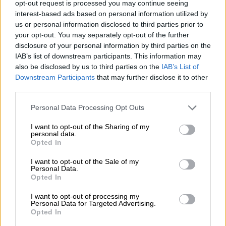
opt-out request is processed you may continue seeing
kainen datan
yrityksille
Voimaan:
interest-based ads based on personal information utilized by
saatavuus ja
reilummat
us or personal information disclosed to third parties prior to
11.1.2024
käyttö,
sopimusehd
your opt-out. You may separately opt-out of the further
Soveltamine
disclosure of your personal information by third parties on the
kilpailun
ot,
n alkaa:
IAB’s list of downstream participants. This information may
edistäminen
pilvipalveluj
also be disclosed by us to third parties on the
IAB’s List of
12.9.2025
en
Downstream Participants
that may further disclose it to other
third parties.
vaihdettavu
us
Please note that this website/app uses one or more Google
Personal Data Processing Opt Outs
services and may gather and store information including but
not limited to your visit or usage behaviour. You may click to
I want to opt-out of the Sharing of my
Datanhallint
personal data.
grant or deny consent to Google and its third-party tags to
a-asetus
Opted In
use your data for below specified purposes in below Google
(Data
Yhtenäiset
consent section.
I want to opt-out of the Sale of my
Luottamuks
Personal Data.
Governanc
säännöt
en
Opted In
e Act)
datan
lisääminen
I want to opt-out of processing my
Julkaistu:
hallintaan ja
Personal Data for Targeted Advertising.
datan
3.6.2022
yhteentoimi
Opted In
jakamiseen