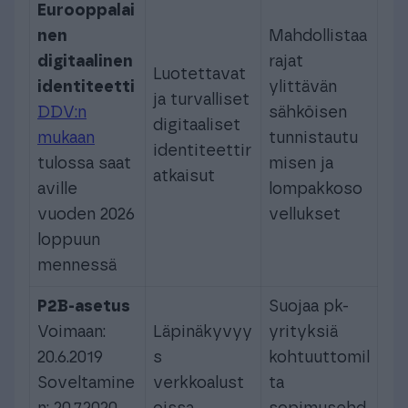
Eurooppalai
nen
Mahdollistaa
digitaalinen
rajat
Luotettavat
identiteetti
ylittävän
ja turvalliset
DDV:n
sähköisen
digitaaliset
mukaan
tunnistautu
identiteettir
tulossa saat
misen ja
atkaisut
aville
lompakkoso
vuoden 2026
vellukset
loppuun
mennessä
P2B-asetus
Suojaa pk-
Voimaan:
Läpinäkyvyy
yrityksiä
20.6.2019
s
kohtuuttomil
Soveltamine
verkkoalust
ta