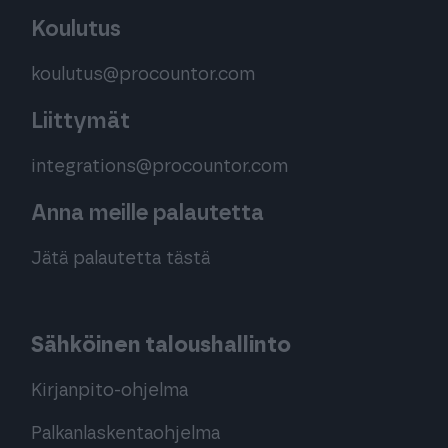
Koulutus
koulutus@procountor.com
Liittymät
integrations@procountor.com
Anna meille palautetta
Jätä palautetta tästä
Sähköinen taloushallinto
Kirjanpito-ohjelma
Palkanlaskentaohjelma