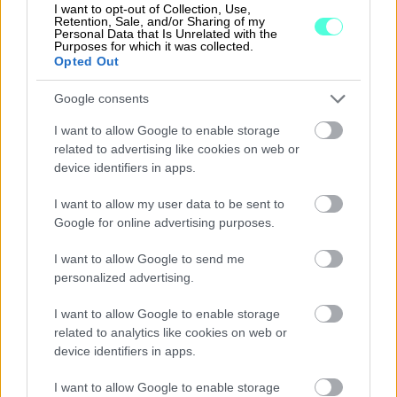
Soveltamine
vuuteen
I want to opt-out of Collection, Use,
Retention, Sale, and/or Sharing of my
n alkoi:
Personal Data that Is Unrelated with the
Purposes for which it was collected.
24.9.2023
Opted Out
Digimarkkin
Google consents
asäädös
Reilumpi
I want to allow Google to enable storage
(DMA)
Rajoittaa
kilpailu, pk-
related to advertising like cookies on web or
Voimaan:
suurten
yrityksille
device identifiers in apps.
1.11.2022
alustojen
enemmän
I want to allow my user data to be sent to
Soveltamine
valtaa
innovointima
Google for online advertising purposes.
n alkoi:
hdollisuuksia
I want to allow Google to send me
2.5.2023
personalized advertising.
Digipalvelus
I want to allow Google to enable storage
äädös
related to analytics like cookies on web or
device identifiers in apps.
(DSA)
Selkeät
Turvallisemp
Voimaan:
velvoitteet
I want to allow Google to enable storage
i ja