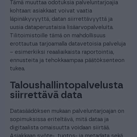
Tämä muuttaa odotuksia palveluntarjoajia
kohtaan: asiakkaat voivat vaatia
läpinäkyvyyttä, datan siirrettävyyttä ja
uusia dataperustaisia lisäarvopalveluita.
Tilitoimistoille tämä on mahdollisuus
erottautua tarjoamalla datavetoisia palveluja
– esimerkiksi reaaliaikaista raportointia,
ennusteita ja tehokkaampaa päätöksenteon
tukea.
Taloushallintopalvelusta
siirrettävä data
Datasäädöksen mukaan palveluntarjoajan on
sopimuksissa eriteltävä, mitä dataa ja
digitaalista omaisuutta voidaan siirtää.
Asiakkaan syöte-, tuotos- ja metadata sekä