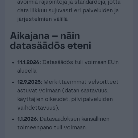
avoimia rajapintoja ja standardeja, jotta
data liikkuu sujuvasti eri palveluiden ja
järjestelmien välillä.
Aikajana – näin
datasäädös eteni
11.1.2024:
Datasäädös tuli voimaan EU:n
alueella.
12.9.2025:
Merkittävimmät velvoitteet
astuvat voimaan (datan saatavuus,
käyttäjien oikeudet, pilvipalveluiden
vaihdettavuus).
1.1.2026
: Datasäädöksen kansallinen
toimeenpano tuli voimaan.