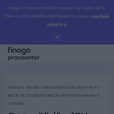
Finago Procountorin kk-maksut nyt jopa -40 %.
Etsi sivustolta
Valitse kieli
Kirjaudu
Pika-starttipaketilla veloitukseton avaus.
Lue lisää
edusta →
Suomi (FI)
Procountor
Tuotteet
Solo
Global (EN)
Kenelle
Sopimuskone
Tilitoimistoille
Finago Sign
Kokemuksia
ETUSIVU
›
BLOGI
›
DATASÄÄDÖS (EU DATA ACT) –
MITÄ TILITOIMISTOJEN JA YRITYSTEN ON HYVÄ
Kampus
Hinnasto
TIETÄÄ?