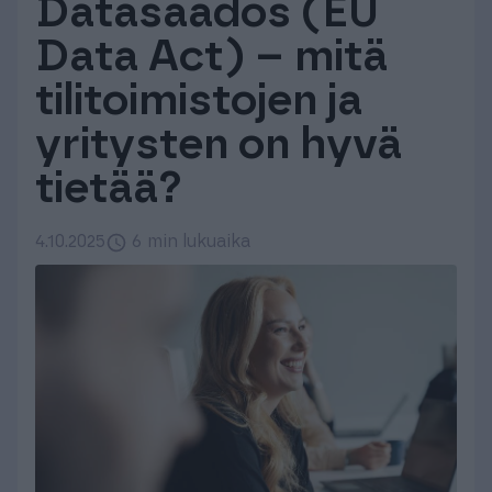
Datasäädös (EU
Tuki & Koulutus
Data Act) – mitä
tilitoimistojen ja
Meistä & Ajankohtaista
yritysten on hyvä
tietää?
4.10.2025
6 min lukuaika
Tilaa Procountor
Kokeile maksutta
Kirjaudu