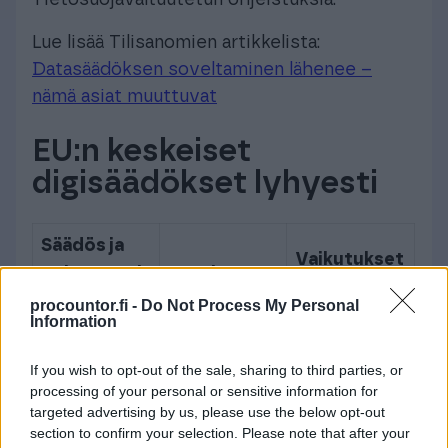
Tietosuojavaltuutetun ohjeistuksia.
Lue lisää Tilisanomien artikkelista:
Datasäädöksen soveltaminen lähenee –
nämä asiat muuttuvat
EU:n keskeiset
digisäädökset lyhyesti
Säädös ja
Vaikutukset
voimaantul
Tavoite
yrityksille
oaika
procountor.fi -
Do Not Process My Personal
Information
Käyttäjille
If you wish to opt-out of the sale, sharing to third parties, or
oikeudet
processing of your personal or sensitive information for
omaan
targeted advertising by us, please use the below opt-out
Datasäädös
Oikeudenmu
dataan, pk-
section to confirm your selection. Please note that after your
(Data Act)