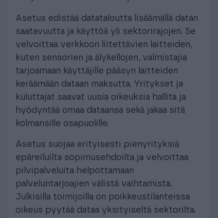
Asetus edistää datataloutta lisäämällä datan
saatavuutta ja käyttöä yli sektorirajojen. Se
velvoittaa verkkoon liitettävien laitteiden,
kuten sensorien ja älykellojen, valmistajia
tarjoamaan käyttäjille pääsyn laitteiden
keräämään dataan maksutta. Yritykset ja
kuluttajat saavat uusia oikeuksia hallita ja
hyödyntää omaa dataansa sekä jakaa sitä
kolmansille osapuolille.
Asetus suojaa erityisesti pienyrityksiä
epäreiluilta sopimusehdoilta ja velvoittaa
pilvipalveluita helpottamaan
palveluntarjoajien välistä vaihtamista.
Julkisilla toimijoilla on poikkeustilanteissa
oikeus pyytää dataa yksityiseltä sektorilta.