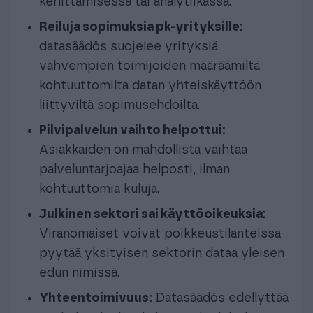
kehittämisessä tai analytiikassa.
Reiluja sopimuksia pk-yrityksille:
datasäädös suojelee yrityksiä
vahvempien toimijoiden määräämiltä
kohtuuttomilta datan yhteiskäyttöön
liittyviltä sopimusehdoilta.
Pilvipalvelun vaihto helpottui:
Asiakkaiden on mahdollista vaihtaa
palveluntarjoajaa helposti, ilman
kohtuuttomia kuluja.
Julkinen sektori sai käyttöoikeuksia:
Viranomaiset voivat poikkeustilanteissa
pyytää yksityisen sektorin dataa yleisen
edun nimissä.
Yhteentoimivuus:
Datasäädös edellyttää