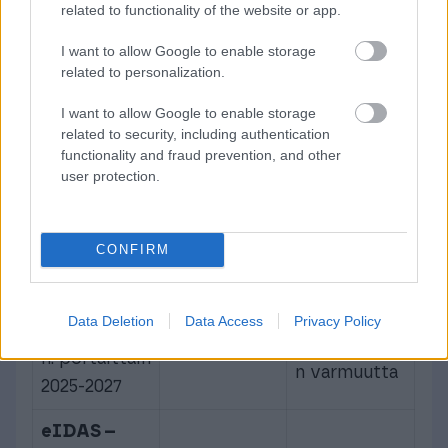
16.11.2022
alustoille,
related to functionality of the website or app.
avoimempi
Soveltamine
vähemmän
verkkoalusta
I want to allow Google to enable storage
n:
laitonta
related to personalization.
ympäristö
portaittain,
sisältöä
I want to allow Google to enable storage
viimeistään
related to security, including authentication
17.2.2024
functionality and fraud prevention, and other
user protection.
Tekoälyaset
Vaatimuksia
us (AI Act)
korkean
Voimaan: 1.
Turvallinen
CONFIRM
riskin
elokuuta
ja eettinen
tekoälyjärjes
2024
tekoälyn
telmille, lisää
Data Deletion
Data Access
Privacy Policy
Soveltamine
käyttö
investointie
n: portaittain
n varmuutta
2025-2027
eIDAS –