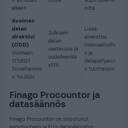
n: 20.7.2020
oissa
sopimusehd
alkaen
oilta
Avoimen
datan
Lisää
Julkisen
direktiivi
aineistoa
datan
(ODD)
innovaatioihi
saatavuus ja
Voimaan:
n ja
uudelleenkä
17.7.2021
datapohjaisii
yttö
Soveltamine
n tuotteisiin
n: 9.6.2024
Finago Procountor ja
datasäännös
Finago Procountor on sitoutunut
avoimuuteen ja EU:n datasääntelyn