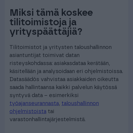
Miksi tämä koskee
tilitoimistoja ja
yrityspäättäjiä?
Tilitoimistot ja yritysten taloushallinnon
asiantuntijat toimivat datan
risteyskohdassa: asiakasdataa kerätään,
käsitellään ja analysoidaan eri ohjelmistoissa.
Datasäädös vahvistaa asiakkaiden oikeutta
saada hallintaansa kaikki palvelun käytössä
syntyvä data – esimerkiksi
työajanseurannasta
,
taloushallinnon
ohjelmistoista
tai
varastonhallintajärjestelmistä.