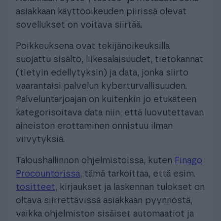
asiakkaan käyttöoikeuden piirissä olevat
sovellukset on voitava siirtää.
Poikkeuksena ovat tekijänoikeuksilla
suojattu sisältö, liikesalaisuudet, tietokannat
(tietyin edellytyksin) ja data, jonka siirto
vaarantaisi palvelun kyberturvallisuuden.
Palveluntarjoajan on kuitenkin jo etukäteen
kategorisoitava data niin, että luovutettavan
aineiston erottaminen onnistuu ilman
viivytyksiä.
Taloushallinnon ohjelmistoissa, kuten
Finago
Procountorissa
, tämä tarkoittaa, että esim.
tositteet
, kirjaukset ja laskennan tulokset on
oltava siirrettävissä asiakkaan pyynnöstä,
vaikka ohjelmiston sisäiset automaatiot ja