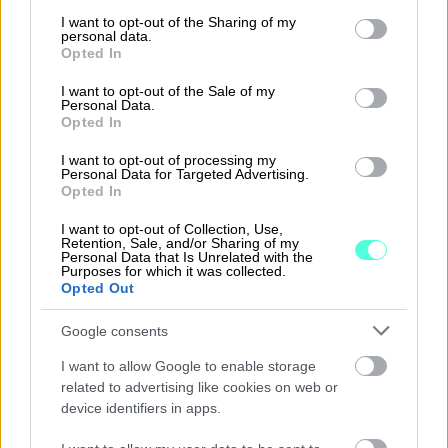
Procountorin ja Tehdenin kaltaiset modernit
services and may gather and store information including but
not limited to your visit or usage behaviour. You may click to
I want to opt-out of the Sharing of my
pilvipalvelut tarjoavat skaalautuvan ja
personal data.
grant or deny consent to Google and its third-party tags to
Opted In
kokonaisvaltaisen ratkaisun, joka yhdistää
use your data for below specified purposes in below Google
taloushallinnon, varastonhallinnan, myynnin ja
consent section.
I want to opt-out of the Sale of my
Personal Data.
asiakaspalvelun yhdeksi saumattomaksi
Opted In
kokonaisuudeksi.
I want to opt-out of processing my
Personal Data for Targeted Advertising.
Katso webinaaritallenne
Opted In
I want to opt-out of Collection, Use,
Haluatko kuulla lisää Jukan kokemuksia ja
Retention, Sale, and/or Sharing of my
Personal Data that Is Unrelated with the
oppia, miten voit automatisoida oman
Purposes for which it was collected.
Opted Out
liiketoimintasi?
Google consents
Katso koko webinaaritallenne alta.
I want to allow Google to enable storage
related to advertising like cookies on web or
device identifiers in apps.