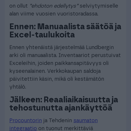
on ollut
”ehdoton edellytys”
selviytymiselle
alan viime vuosien vuoristoradassa.
Ennen: Manuaalista säätöä ja
Excel-taulukoita
Ennen yhtenäistä järjestelmää Lundbergin
arki oli manuaalista. Inventaariot perustuivat
Exceleihin, joiden paikkansapitävyys oli
kyseenalainen. Verkkokaupan saldoja
päivitettiin käsin, mikä oli kestämätön
yhtälö.
Jälkeen: Reaaliaikaisuutta ja
tehostunutta ajankäyttöä
Procountorin
ja Tehdenin
saumaton
integraatio
on tuonut merkittäviä