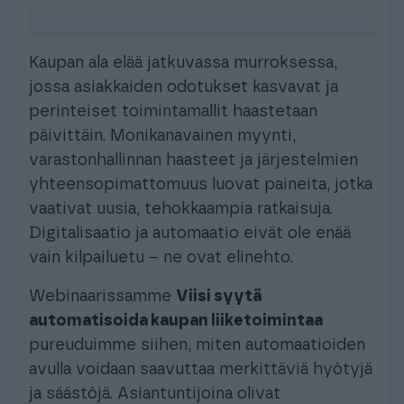
Kaupan ala elää jatkuvassa murroksessa,
jossa asiakkaiden odotukset kasvavat ja
perinteiset toimintamallit haastetaan
päivittäin. Monikanavainen myynti,
varastonhallinnan haasteet ja järjestelmien
yhteensopimattomuus luovat paineita, jotka
vaativat uusia, tehokkaampia ratkaisuja.
Digitalisaatio ja automaatio eivät ole enää
vain kilpailuetu – ne ovat elinehto.
Webinaarissamme
Viisi syytä
automatisoida kaupan liiketoimintaa
pureuduimme siihen, miten automaatioiden
avulla voidaan saavuttaa merkittäviä hyötyjä
ja säästöjä. Asiantuntijoina olivat