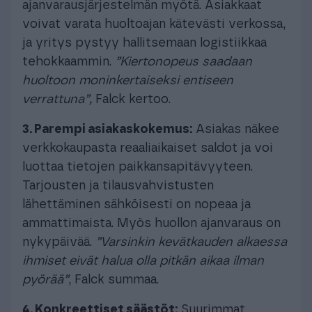
ajanvarausjärjestelmän myötä. Asiakkaat
voivat varata huoltoajan kätevästi verkossa,
ja yritys pystyy hallitsemaan logistiikkaa
tehokkaammin.
”Kiertonopeus saadaan
huoltoon moninkertaiseksi entiseen
verrattuna”,
Falck kertoo.
3. Parempi asiakaskokemus:
Asiakas näkee
verkkokaupasta reaaliaikaiset saldot ja voi
luottaa tietojen paikkansapitävyyteen.
Tarjousten ja tilausvahvistusten
lähettäminen sähköisesti on nopeaa ja
ammattimaista. Myös huollon ajanvaraus on
nykypäivää.
”Varsinkin kevätkauden alkaessa
ihmiset eivät halua olla pitkän aikaa ilman
pyörää”
, Falck summaa.
4. Konkreettiset säästöt:
Suurimmat