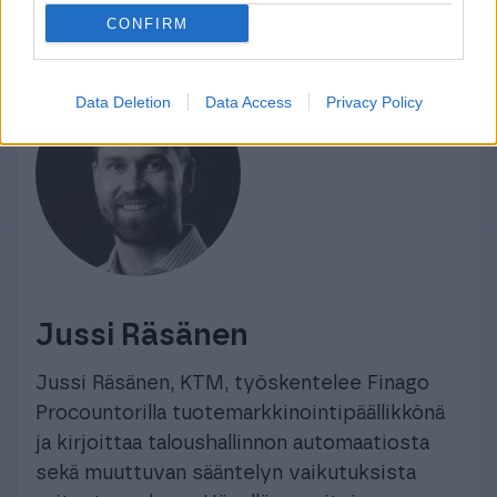
CONFIRM
Data Deletion
Data Access
Privacy Policy
Jussi Räsänen
Jussi Räsänen, KTM, työskentelee Finago
Procountorilla tuotemarkkinointipäällikkönä
ja kirjoittaa taloushallinnon automaatiosta
sekä muuttuvan sääntelyn vaikutuksista