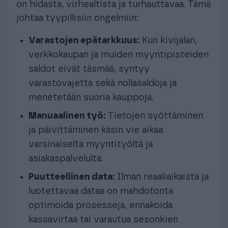
on hidasta, virhealtista ja turhauttavaa. Tämä
johtaa tyypillisiin ongelmiin:
Varastojen epätarkkuus:
Kun kivijalan,
verkkokaupan ja muiden myyntipisteiden
saldot eivät täsmää, syntyy
varastovajetta sekä nollasaldoja ja
menetetään suoria kauppoja.
Manuaalinen työ:
Tietojen syöttäminen
ja päivittäminen käsin vie aikaa
varsinaiselta myyntityöltä ja
asiakaspalvelulta.
Puutteellinen data:
Ilman reaaliaikaista ja
luotettavaa dataa on mahdotonta
optimoida prosesseja, ennakoida
kassavirtaa tai varautua sesonkien