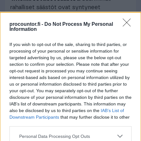
rahalliset säästöt ovat syntyneet
tehokkaammasta varastonhallinnasta. Kun
procountor.fi -
Do Not Process My Personal
oikeat tavarat ovat oikeaan aikaan oikeassa
Information
paikassa, myynti kasvaa ja hävikki pienenee.
If you wish to opt-out of the sale, sharing to third parties, or
Automaatio on tie
processing of your personal or sensitive information for
menestykseen
targeted advertising by us, please use the below opt-out
section to confirm your selection. Please note that after your
opt-out request is processed you may continue seeing
Pyöräliike Lundbergin tarina osoittaa, että
interest-based ads based on personal information utilized by
us or personal information disclosed to third parties prior to
toiminnanohjausjärjestelmän ja sähköisen
your opt-out. You may separately opt-out of the further
taloushallinnon yhdistäminen on tehokas
disclosure of your personal information by third parties on the
tapa vastata kaupan alan haasteisiin. Kun
IAB’s list of downstream participants. This information may
manuaaliset työvaiheet automatisoidaan,
also be disclosed by us to third parties on the
IAB’s List of
Downstream Participants
that may further disclose it to other
aikaa vapautuu asiakaspalveluun ja
third parties.
liiketoiminnan kehittämiseen.
Please note that this website/app uses one or more Google
Personal Data Processing Opt Outs