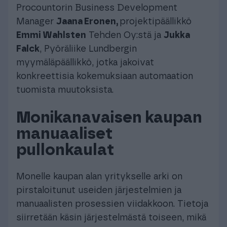
Procountorin Business Development
Manager
Jaana Eronen,
projektipäällikkö
Emmi Wahlsten
Tehden Oy:stä ja
Jukka
Falck
, Pyöräliike Lundbergin
myymäläpäällikkö, jotka jakoivat
konkreettisia kokemuksiaan automaation
tuomista muutoksista.
Monikanavaisen kaupan
manuaaliset
pullonkaulat
Monelle kaupan alan yritykselle arki on
pirstaloitunut useiden järjestelmien ja
manuaalisten prosessien viidakkoon. Tietoja
siirretään käsin järjestelmästä toiseen, mikä