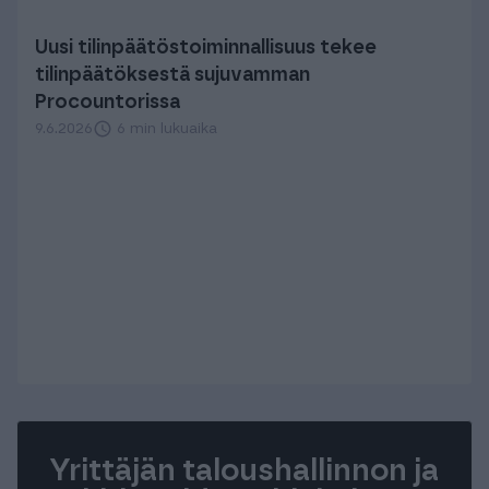
Uusi tilinpäätös­toiminnallisuus tekee
tilinpäätöksestä sujuvamman
Procountorissa
9.6.2026
6 min lukuaika
Yrittäjän taloushallinnon ja